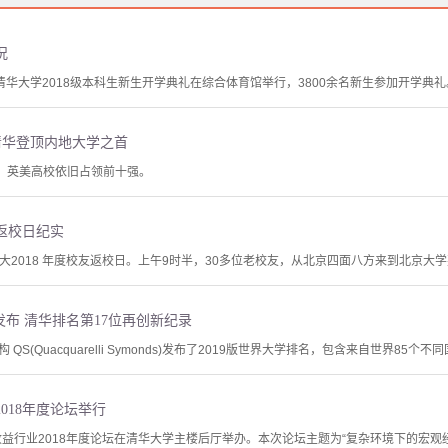
况
时，清华大学2018级本科生新生开学典礼在综合体育馆举行，3800余名新生参加开学典礼
清华登顶内地大学之首
布，英美高校依旧占领前十强。
友返校日纪实
南联大2018 年度校友返校日。上午9时半，30多位老校友，从北京四面八方来到北京
排名发布 清华排名第17位再创新纪录
S(Quacquarelli Symonds)发布了2019版世界大学排名，包含来自世界85个
018年度论坛举行
收益行业2018年度论坛在清华大学主楼后厅举办。本次论坛主题为“复杂环境下的宏观