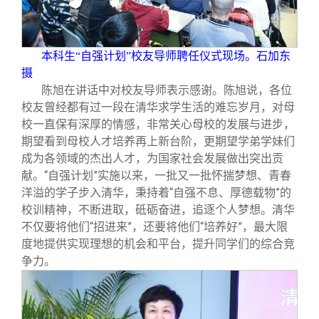
校友文苑
三创大赛
会长致辞
校友讲坛
实用信息
总会章程
本科生“自强计划”校友导师聘任仪式现场。石加东
摄
陈旭在讲话中对校友导师表示感谢。陈旭说，各位
校友视界
理事会名单
校友曾经都有过一段在清华求学生活的难忘岁月，对母
校一直保有深厚的情感，非常关心母校的发展与进步，
制度法规
期望看到母校人才培养再上新台阶，更期望学弟学妹们
成为各领域的杰出人才，为国家社会发展做出突出贡
献。“自强计划”实施以来，一批又一批怀揣梦想、青春
联系我们
洋溢的学子步入清华，秉持着“自强不息、厚德载物”的
校训精神，不断进取，砥砺奋进，追逐个人梦想。清华
不仅要将他们“招进来”，还要将他们“培养好”，最大限
度地提供实现理想的机会和平台，提升同学们的综合竞
争力。