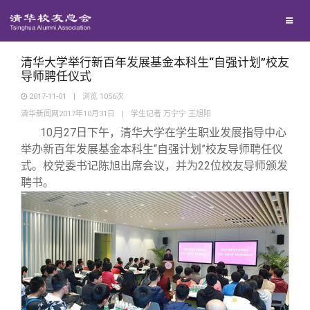
校友联络
回馈母校
地区联络
清华大学举行新百年发展基金本科生“自强计划”校友
导师聘任仪式
2017-11-01
|
浏览
1056
次
媒体平台
年级联络
捐赠项目
清华新闻网2017年10月31日
|
学生记者 万宁宁 王旭阳
10
月27日下午，清华大学在学生职业发展指导中心
百年清华
院系校友工作
捐赠新闻
《清华校友通讯》
举办新百年发展基金本科生“自强计划”校友导师聘任仪
式。校党委书记陈旭出席会议，并为22位校友导师颁发
聘书。
校友服务
专业委员会
捐赠纪事
《水木清华》
清华人物
校友总会
兴趣群体
捐赠方法
我要订阅
清华故事
终身学习
关闭
西南联大校友会
义工计划
新媒体平台
青春风采
信息化服务
总会简介