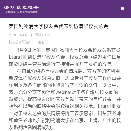
校友联络
回馈母校
地区联络
英国利物浦大学校友会代表到访清华校友总会
2018-03-12
|
浏览
590
次
校友总会联络部
|
董治
媒体平台
年级联络
捐赠项目
3
月9日上午，英国利物浦大学校友会校友关系官员
Laura Hill到访清华校友总会。校友总会联络部主任田星
百年清华
院系校友工作
捐赠新闻
《清华校友通讯》
燕及联络主管董治进行了接待并展开了友好的交流。
在简单介绍各自校友会的情况后，双方就如何利用
新媒体拓展校友沟通渠道、志愿者对于校友工作的重要
校友服务
专业委员会
捐赠纪事
《水木清华》
清华人物
作用以及各自面临的挑战进行了广泛的交流。交谈中，
双方充分分享了微信和webinar对于各自增强校友间的
校友总会
兴趣群体
捐赠方法
我要订阅
清华故事
终身学习
凝聚力、提高校友间的有效互动所带来的良好效果，并
相约在以后的联络中会继续探讨相关技术。Laura Hill女
士对于校友总会的热情接待再三表示感谢，田星燕老师
关闭
西南联大校友会
义工计划
新媒体平台
青春风采
信息化服务
总会简介
和董治老师也预祝利物浦大学在北京、上海、广州的校
友系列活动圆满成功。