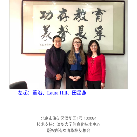
校友文苑
三创大赛
会长致辞
校友讲坛
实用信息
总会章程
校友视界
理事会名单
制度法规
联系我们
左起：董治、Laura Hill、田星燕
北京市海淀区清华园1号 100084
技术支持：清华大学信息化技术中心
版权所有©清华校友总会