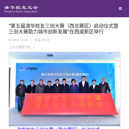
校友联络
回馈母校
地区联络
“第五届清华校友三创大赛（西北赛区）启动仪式暨
三创大赛助力城市创新发展”在西咸新区举行
2019-12-09
|
浏览
497
次
媒体平台
年级联络
捐赠项目
三创大赛秘书处
|
百年清华
院系校友工作
捐赠新闻
《清华校友通讯》
校友服务
专业委员会
捐赠纪事
《水木清华》
清华人物
校友总会
兴趣群体
捐赠方法
我要订阅
清华故事
终身学习
关闭
西南联大校友会
义工计划
新媒体平台
青春风采
信息化服务
总会简介