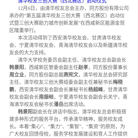
清华校友三创大赛（西北赛区）启动仪式
校友文苑
三创大赛
会长致辞
12
月6日，由清华校友总会主办，同方股份有限公司
承办的“第五届清华校友三创大赛（西北赛区）启动仪
校友讲坛
实用信息
总会章程
式暨三创大赛助力城市创新发展”在西咸新区能源金贸
区隆重举行。
本次活动得到了西安清华校友会、甘肃清华校友
校友视界
理事会名单
会、宁夏清华校友会、青海清华校友会以及新疆清华校
友会的大力支持。
制度法规
清华大学校务委员会副主任、清华校友总会副会长
韩景阳
，西咸新区管委会副主任
赵孝
，同方股份董事长
周立业
，同方股份副总裁
燕宪文
，清华校友总会研究部
联系我们
主任、清华校友三创大赛组委会副主任兼秘书长
梅晓
鹏
，西安清华校友会副会长兼秘书长
杨超峰
，甘肃清华
校友会副会长
南振岐
，宁夏清华校友会副会长关宁，青
海清华校友会秘书长
潘岳
出席活动。
韩景阳
副会长在讲话中指出，清华校友总会积极搭
建多种形式的服务平台，传承清华精神，服务校友成
长。本着“集心”、“集力”、“集智”、“集资”的原则，为
广大校友回馈母校，服务学校发展建设和育人工作提供