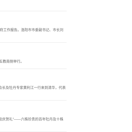
政府工作报告。洛阳市市委副书记、市长刘
在五教南侧举行。
副会长及牡丹专家黄利江一行来到清华，代表
校庆贺礼”——六株珍贵的百年牡丹及十株