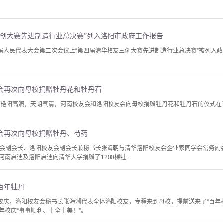
三创大赛先进制造行业总决赛”列入洛阳市政府工作报告
五届人民代表大会第二次会议上“第四届清华校友三创大赛先进制造行业总决赛”被列入
会再次向母校捐赠牡丹花和牡丹石
11时，艳阳高照，天朗气清，河南校友会和洛阳校友会向母校捐赠牡丹花和牡丹石的仪式
会再次向母校捐赠牡丹、芍药
南校友会副会长、洛阳校友会副会长兼秘书长张海朝与清华洛阳校友会企业家同学会常务
南启迪及洛阳启迪向清华大学捐赠了1200棵牡...
百年牡丹
年校庆，洛阳校友会秘书长张海潮代表全体洛阳校友，专程来到母校，提前送来了“百年
年校庆“事事顺利、十全十美！”。