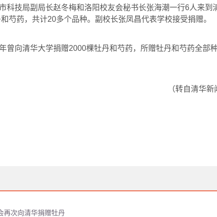
市科技局副局长赵冬梅和洛阳校友会秘书长张海潮一行
6
人来到
丹和芍药，共计
20
多个品种。副校长张凤昌代表学校接受捐赠。
年曾向清华大学捐赠
2000
棵牡丹和芍药，所赠牡丹和芍药全部
（转自清华新
会再次向清华捐赠牡丹