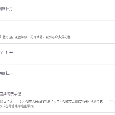
捐赠牡丹
阳牡丹园，花团锦簇，花开吐艳，吸引着众多赏花者。
百年牡丹
捐赠牡丹
丹园揭牌贺华诞
揭牌贺华诞 ——记洛阳市人民政府暨清华大学洛阳校友会捐赠牡丹园揭牌仪式 4月2
”仪式在荷塘北岸隆重举行。