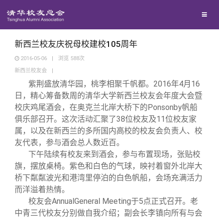
校友联络
回馈母校
地区联络
新西兰校友庆祝母校建校105周年
2016-05-06
|
浏览
588
次
新西兰校友会
|
媒体平台
年级联络
捐赠项目
紫荆盛放清华园，桃李相聚千帆都。2016年4月16
日，精心筹备数周的清华大学新西兰校友会年度大会暨
百年清华
院系校友工作
捐赠新闻
《清华校友通讯》
校庆鸡尾酒会，在奥克兰北岸大桥下的Ponsonby帆船
俱乐部召开。这次活动汇聚了38位校友及11位校友家
属，以及在新西兰的多所国内高校的校友会负责人、校
校友服务
专业委员会
捐赠纪事
《水木清华》
清华人物
友代表，参与酒会总人数近百。
下午陆续有校友来到酒会，参与布置现场，张贴校
校友总会
兴趣群体
捐赠方法
我要订阅
清华故事
终身学习
旗，摆放桌椅。紫色和白色的气球，映衬着窗外北岸大
桥下粼粼波光和港湾里停泊的白色帆船，会场充满活力
而洋溢着热情。
关闭
西南联大校友会
义工计划
新媒体平台
青春风采
信息化服务
总会简介
校友会AnnualGeneral Meeting于5点正式召开。老
中青三代校友分别做自我介绍；副会长李镇向所有与会