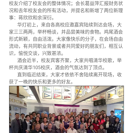
校友文苑
三创大赛
会长致辞
校友介绍了校友会的整体情况；会长葛益萍汇报财务状
况和去年校友会的所有活动，并提名和新增了两位新理
事：蒋欣欣和余深衍。
校友讲坛
实用信息
总会章程
华灯初上，来自各高校应邀嘉宾陆续到达会场，大
家三三两两，举杯畅谈，并品尝美味的食物。鸡尾酒会
校友视界
理事会名单
形式新颖，自由活泼。大家像快乐的分子，在会场自由
流动，有共同职业背景或者共同爱好的朋友们，相互认
识，愉悦交谈，兴致甚浓。
制度法规
酒会近半，校友宾客齐聚，大家共唱清华校歌，举
杯共庆清华105校庆，酒会的气氛达到了顶点。
联系我们
直到临近结束，大家才依依不舍陆续离开现场，收
获了一晚的快乐和更多的好友。