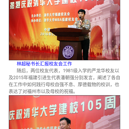
林超秘书长汇报校友会工作
随后，两位校友代表，1981级入学的严龙华校友以
及2015年福建引进生代表潘朝强分别发言，阐述了各自
在工作中如何践行母校自强不息、厚德载物的校训，也
表达了对福州市以及母校的祝福。