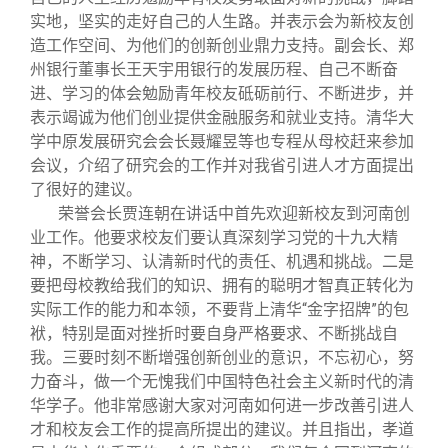
实地，坚实的走好自己的人生路。并表示会为新校友创
造工作空间、为他们的创新创业鼎力支持。副会长、郑
州银行董事长王天宇用银行的发展历程、自己不断奋
进、学习的体会勉励青年校友砥砺前行、不断进步，并
表示竭诚为他们创业提供金融服务和就业支持。清华大
学中原发展研究会会长聂耀昱等也专程从母校赶来参加
会议，介绍了研究会的工作并对我省引进人才方面提出
了很好的建议。
荣誉会长贾连朝在讲话中首先欢迎新校友到河南创
业工作。他要求校友们要认真深刻学习党的十九大精
神，不断学习、认清新时代的责任、机遇和挑战。二是
要把母校教给我们的知识、拥有的聪明才智真正转化为
实际工作的能力和本领，不要背上清华“金字招牌”的包
袱，特别是面对挫折时要自身严格要求、不断挑战自
我。三要时刻不断增强创新创业的意识，不忘初心，努
力奋斗，做一个无愧我们中国特色社会主义新时代的清
华学子。他非常感谢大家对河南如何进一步改善引进人
才和校友会工作的提高所提出的建议。并且指出，孝道