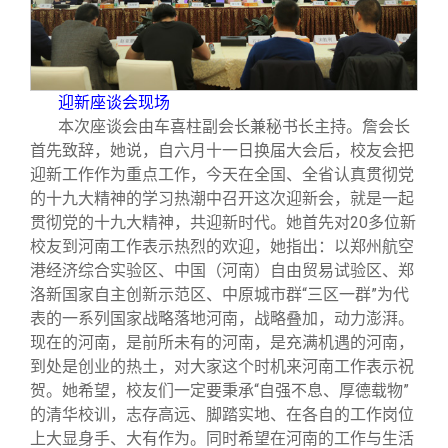
校友文苑
三创大赛
会长致辞
校友讲坛
实用信息
总会章程
迎新座谈会现场
本次座谈会由车喜柱副会长兼秘书长主持。詹会长
校友视界
理事会名单
首先致辞，她说，自六月十一日换届大会后，校友会把
迎新工作作为重点工作，今天在全国、全省认真贯彻党
制度法规
的十九大精神的学习热潮中召开这次迎新会，就是一起
贯彻党的十九大精神，共迎新时代。她首先对20多位新
校友到河南工作表示热烈的欢迎，她指出：以郑州航空
联系我们
港经济综合实验区、中国（河南）自由贸易试验区、郑
洛新国家自主创新示范区、中原城市群“三区一群”为代
表的一系列国家战略落地河南，战略叠加，动力澎湃。
现在的河南，是前所未有的河南，是充满机遇的河南，
到处是创业的热土，对大家这个时机来河南工作表示祝
贺。她希望，校友们一定要秉承“自强不息、厚德载物”
的清华校训，志存高远、脚踏实地、在各自的工作岗位
上大显身手、大有作为。同时希望在河南的工作与生活