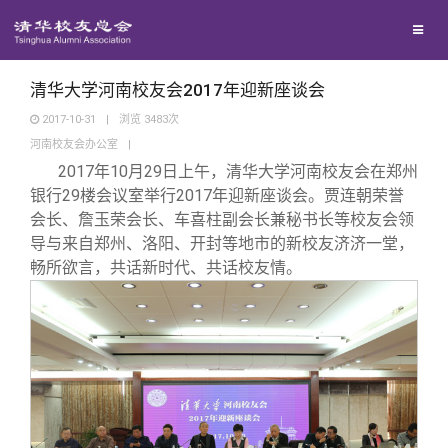
校友联络
回馈母校
地区联络
清华大学河南校友会2017年迎新座谈会
2017-10-31
|
浏览
3483
次
河南校友会办公室
|
媒体平台
年级联络
捐赠项目
2017
年10月29日上午，清华大学河南校友会在郑州
银行29楼会议室举行2017年迎新座谈会。贾连朝荣誉
百年清华
院系校友工作
捐赠新闻
《清华校友通讯》
会长、詹玉荣会长、车喜柱副会长兼秘书长等校友会领
导与来自郑州、洛阳、开封等地市的新校友济济一堂，
畅所欲言，共话新时代、共话校友情。
校友服务
专业委员会
捐赠纪事
《水木清华》
清华人物
校友总会
兴趣群体
捐赠方法
我要订阅
清华故事
终身学习
关闭
西南联大校友会
义工计划
新媒体平台
青春风采
信息化服务
总会简介