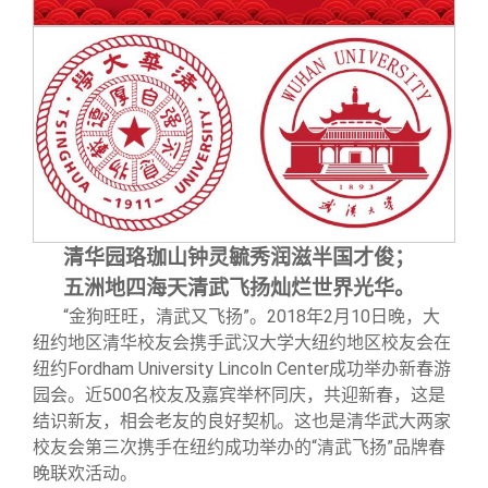
校友文苑
三创大赛
会长致辞
校友讲坛
实用信息
总会章程
校友视界
理事会名单
制度法规
清华园珞珈山钟灵毓秀润滋半国才俊；
联系我们
五洲地四海天清武飞扬灿烂世界光华。
“金狗旺旺，清武又飞扬”。2018年2月10日晚，大
纽约地区清华校友会携手武汉大学大纽约地区校友会在
纽约Fordham University Lincoln Center成功举办新春游
园会。近500名校友及嘉宾举杯同庆，共迎新春，这是
结识新友，相会老友的良好契机。这也是清华武大两家
校友会第三次携手在纽约成功举办的“清武飞扬”品牌春
晚联欢活动。