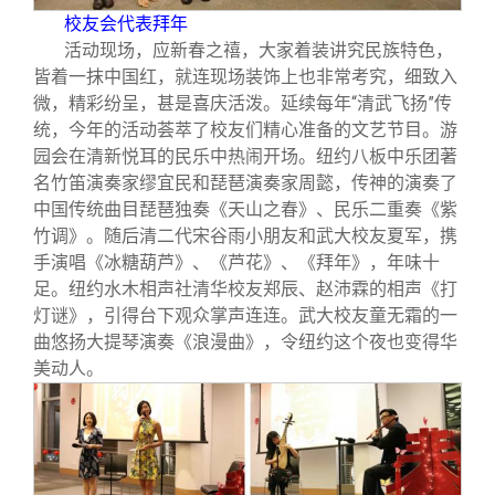
校友会代表拜年
活动现场，应新春之禧，大家着装讲究民族特色，
皆着一抹中国红，就连现场装饰上也非常考究，细致入
微，精彩纷呈，甚是喜庆活泼。延续每年“清武飞扬”传
统，今年的活动荟萃了校友们精心准备的文艺节目。游
园会在清新悦耳的民乐中热闹开场。纽约八板中乐团著
名竹笛演奏家缪宜民和琵琶演奏家周懿，传神的演奏了
中国传统曲目琵琶独奏《天山之春》、民乐二重奏《紫
竹调》。随后清二代宋谷雨小朋友和武大校友夏军，携
手演唱《冰糖葫芦》、《芦花》、《拜年》，年味十
足。纽约水木相声社清华校友郑辰、赵沛霖的相声《打
灯谜》，引得台下观众掌声连连。武大校友童无霜的一
曲悠扬大提琴演奏《浪漫曲》，令纽约这个夜也变得华
美动人。