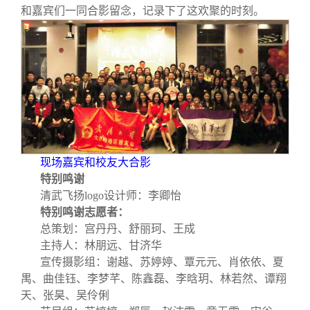
和嘉宾们一同合影留念，记录下了这欢聚的时刻。
现场嘉宾和校友大合影
特别鸣谢
清武飞扬logo设计师：李卿怡
特别鸣谢志愿者：
总策划：宫丹丹、舒丽珂、王成
主持人：林朋远、甘济华
宣传摄影组：谢越、苏婷婷、覃元元、肖依依、夏
禺、曲佳钰、李梦芊、陈鑫磊、李晗玥、林若然、谭翔
天、张昊、吴伶俐