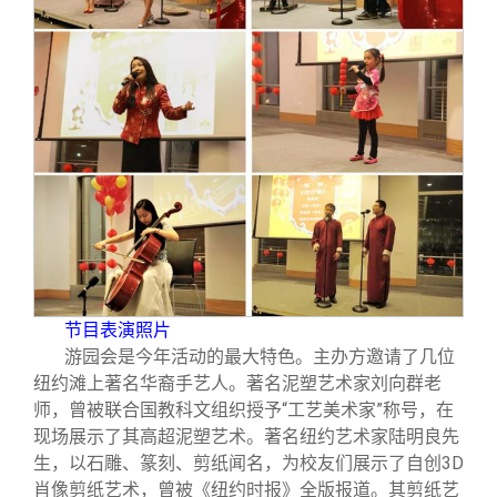
节目表演照片
游园会是今年活动的最大特色。主办方邀请了几位
纽约滩上著名华裔手艺人。著名泥塑艺术家刘向群老
师，曾被联合国教科文组织授予“工艺美术家”称号，在
现场展示了其高超泥塑艺术。著名纽约艺术家陆明良先
生，以石雕、篆刻、剪纸闻名，为校友们展示了自创3D
肖像剪纸艺术，曾被《纽约时报》全版报道。其剪纸艺