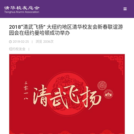
校友联络
回馈母校
地区联络
2018“清武飞扬” 大纽约地区清华校友会新春联谊游
园会在纽约曼哈顿成功举办
2018-02-25
|
浏览
2036
次
媒体平台
年级联络
捐赠项目
纽约校友会
|
百年清华
院系校友工作
捐赠新闻
《清华校友通讯》
校友服务
专业委员会
捐赠纪事
《水木清华》
清华人物
校友总会
兴趣群体
捐赠方法
我要订阅
清华故事
终身学习
关闭
西南联大校友会
义工计划
新媒体平台
青春风采
信息化服务
总会简介