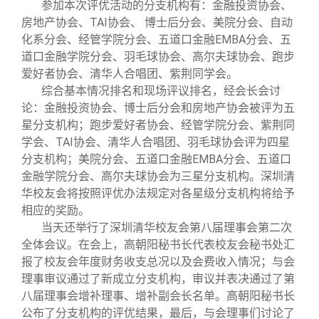
校友文苑
三创大赛
会长致辞
参加本次评优活动的分支机构有：金融投资协会、
房地产协会、TAI协会、 博士后分会、美院分会、自动
化系分会、经管学院分会、五道口金融EMBA分会、五
校友讲坛
实用信息
总会章程
道口金融学院分会、羽毛球协会、高尔夫球协会、跑步
爱好者协会、清华人合唱团、紫荆同学会。
综合基本情况排名和现场评议排名，经会长会讨
校友视界
理事会名单
论：金融投资协会、博士后分会和房地产协会被评为五
星分支机构；跑步爱好者协会、经管学院分会、紫荆同
制度法规
学会、TAI协会、清华人合唱团、羽毛球协会评为四星
分支机构；美院分会、五道口金融EMBA分会、五道口
金融学院分会、高尔夫球协会为三星分支机构。深圳清
联系我们
华校友会将按照评优办法规定对各星级分支机构将给予
相应的奖励。
当天还举行了深圳清华校友会第八届理事会第二次
全体会议。在会上，高朝阳秘书长代表校友会秘书处汇
报了校友会年度财务收支总况以及会费收入情况；与会
理事审议通过了新成立分支机构，审议并表决通过了第
八届理事会增补理事、增补副会长名单。高朝阳秘书长
公布了分支机构的评优结果，最后，与会理事们讨论了