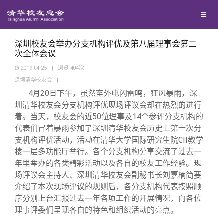
校友联络
回馈母校
地区联络
深圳校友会举办分支机构评优及第八届理事会第二
次全体会议
2019-04-25
|
浏览
404
次
媒体平台
年级联络
捐赠项目
深圳清华校友会
|
4
月20日下午，虽然室外电闪雷鸣，狂风暴雨，深
百年清华
院系校友工作
捐赠新闻
《清华校友通讯》
圳清华校友会分支机构评优现场评议会却在热烈的进行
着。当天，校友会的近50位理事及14个参评分支机构的
代表们冒着暴雨参加了深圳清华校友会历史上第一次分
校友服务
专业委员会
捐赠纪事
《水木清华》
清华人物
支机构评优活动，活动在清华大学国际研究生院CII教学
楼一层多功能厅举行。各个分支机构分享交流了过去一
校友总会
兴趣群体
捐赠方法
我要订阅
清华故事
终身学习
年里举办的各类精彩活动以及各自的校友工作经验。现
场评议会主持人、深圳清华校友会副秘书长刘嘉楠简要
介绍了本次现场评议的规则后，各分支机构代表按照顺
关闭
西南联大校友会
义工计划
新媒体平台
青春风采
信息化服务
总会简介
序分别上台汇报过去一年各项工作的开展情况，向各位
理事评委们呈现各自的特色和组织活动的亮点。