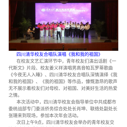
四川清华校友合唱队演唱《我和我的祖国》
在校友文艺汇演环节中，青年校友们演出话剧《一
代斯文》片段、校友姜义祥演唱男高音帕瓦罗蒂歌曲
《今夜无人入睡》、四川清华校友合唱队深情演绎《我
和我的祖国》、《我的祖国》等作品，慷慨激昂的歌声
无不展示着校友们对母校、对祖国、对美好生活的热爱
之情。
本次活动中，四川清华校友会指导单位中共成都市
委统战部专门委派侨务综合处处长肖坤、联络处副处长
张珊来到现场，参加本次年会活动。
次日上午9点，四川清华校友会举办的青年校友交