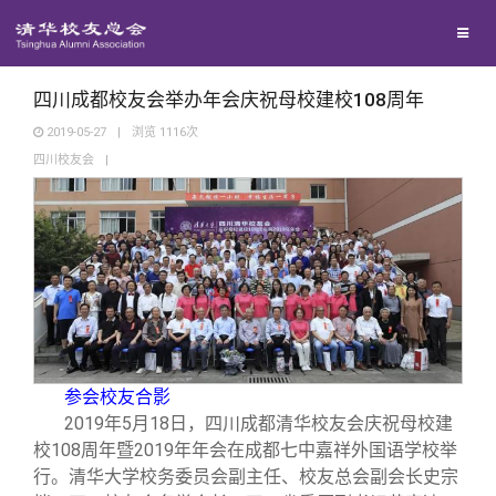
校友联络
回馈母校
地区联络
四川成都校友会举办年会庆祝母校建校108周年
2019-05-27
|
浏览
1116
次
四川校友会
|
媒体平台
年级联络
捐赠项目
百年清华
院系校友工作
捐赠新闻
《清华校友通讯》
校友服务
专业委员会
捐赠纪事
《水木清华》
清华人物
校友总会
兴趣群体
捐赠方法
我要订阅
清华故事
终身学习
参会校友合影
2019
年5月18日，四川成都清华校友会庆祝母校建
关闭
西南联大校友会
义工计划
新媒体平台
青春风采
信息化服务
总会简介
校108周年暨2019年年会在成都七中嘉祥外国语学校举
行。清华大学校务委员会副主任、校友总会副会长史宗