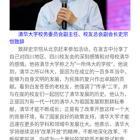
清华大学校务委员会副主任、校友总会副会长史宗
恺致辞
致辞史宗恺从北京赶来参加活动，在发言中分享了
自己对四川地区、四川校友会的深刻感情和对母校清华
的感情。他将清华大学称之为“一所伟大的学校”，他说
到，清华之所以伟大，是因为在成立的一百多年当中，
能够为自身文明的发展，为民族的复兴作出卓越的贡
献。看到白发苍苍的老校友，他强调了“传承”二字，并
与在座的校友们一起回忆了清华发展的历史。他认为，
正是因为有一代一代的清华人为祖国发展默默耕耘奉
献，清华才能不断成长；正是有了改革开放这样一个大
的背景环境，有了国家良好的政策支持，清华大学才能
迅速在更多的学科和领域中发展壮大。他表示，清华大
学将继续坚持“改革开放”的精神，不断地深化改革、不
断探索前进，向成为一个更好的学校而不断尝试和奋