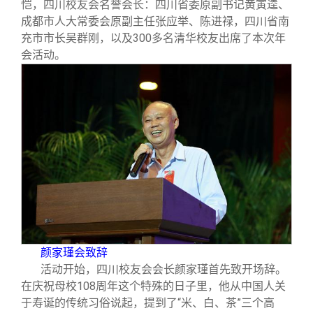
校友文苑
三创大赛
会长致辞
恺，四川校友会名誉会长：四川省委原副书记黄寅逵、
成都市人大常委会原副主任张应举、陈进禄，四川省南
充市市长吴群刚，以及300多名清华校友出席了本次年
校友讲坛
实用信息
总会章程
会活动。
校友视界
理事会名单
制度法规
联系我们
颜家瑾会致辞
活动开始，四川校友会会长颜家瑾首先致开场辞。
在庆祝母校108周年这个特殊的日子里，他从中国人关
于寿诞的传统习俗说起，提到了“米、白、茶”三个高