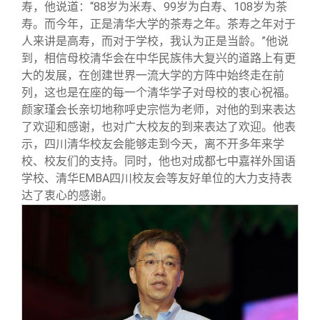
寿，他说道：“88岁为米寿、99岁为白寿、108岁为茶
寿。而今年，正是清华大学的茶寿之年。茶寿之年对于
人来讲是高寿，而对于学校，我认为正是当龄。”他说
到，相信母校清华会在中华民族伟大复兴的道路上有更
大的发展，在创建世界一流大学的方阵中始终走在前
列，这也是在座的每一个清华学子对母校的衷心祝福。
颜家瑾会长亲切地称呼史宗恺为老师，对他的到来表达
了欢迎和感谢，也对广大校友的到来表达了欢迎。他表
示，四川清华校友会能够走到今天，离不开多年来学
校、校友们的支持。同时，他也对成都七中嘉祥外国语
学校、清华EMBA四川校友会等友好单位的大力支持表
达了衷心的感谢。