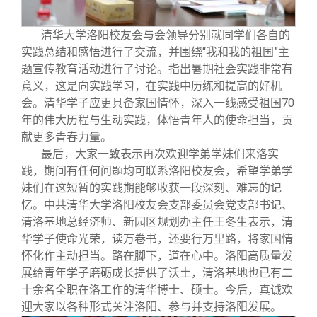
清华大学洛阳校友会与会领导分别就同学们各自的
实践总结和感悟进行了交流，并围绕“我和我的祖国”主
题宣传教育活动进行了讨论。指出暑期社会实践非常有
意义，这是向实践学习，在实践中历练和提高的好机
会。清华学子应更具备家国情怀，深入一线感受祖国70
年的伟大历程与生动实践，体悟青年人的使命担当，贡
献更多青春力量。
最后，大家一致表示再次欢迎学弟学妹们来洛实
践，期间有任何问题均可联系洛阳校友会，希望学弟学
妹们在这短暂的实践期能够收获一段深刻、难忘的记
忆。中共清华大学洛阳校友会支部委员会党支部书记、
清洛基地总经济师、新园区规划办主任王冬生表示，清
华学子使命光荣，读万卷书，还要行万里路，将家国情
怀化作主动担当。路在脚下，道在心中。洛阳高质量发
展给青年学子磨砺成长提供了沃土，清洛基地也已有二
十余名全职在洛工作的清华博士、硕士。今后，真诚欢
迎大家以各种形式关注洛阳、参与并支持洛阳发展。