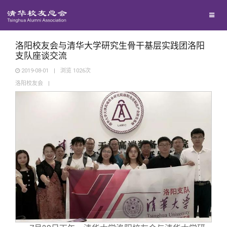
校友联络
回馈母校
地区联络
洛阳校友会与清华大学研究生骨干基层实践团洛阳
支队座谈交流
2019-08-01
|
浏览
1026
次
媒体平台
年级联络
捐赠项目
洛阳校友会
|
百年清华
院系校友工作
捐赠新闻
《清华校友通讯》
校友服务
专业委员会
捐赠纪事
《水木清华》
清华人物
校友总会
兴趣群体
捐赠方法
我要订阅
清华故事
终身学习
关闭
西南联大校友会
义工计划
新媒体平台
青春风采
信息化服务
总会简介