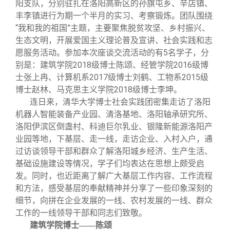
阳支队，分别驻扎在洛阳高新区的孙旗屯乡、辛店镇、
丰李镇进行为期一个半月的实习、考察锻炼。团队围绕
“我和我的祖国”主题，主要聚焦脱贫攻坚、乡村振兴、
生态文明，开展爱国主义理论普及宣讲、社会实践和志
愿服务活动。参加本次座谈交流活动的有5名学子，分
别是：建筑学院2018级博士陈颂、经管学院2016级博
士张上冉、计算机系2017级博士刘鹤、工物系2015级
博士赵林、马克思主义学院2018级博士李坤。
连日来，清华大学博士社会实践团密集走访了洛阳
机器人智能装备产业园、清洛基地、洛阳轴承研究所、
洛阳伊滨区倒盏村、科迪巨尔乳业、银隆新能源洛阳产
业园等地，下基层、走一线，走访企业、入村入户，通
过访谈领导干部和群众了解洛阳城乡经济、生产生活、
基础设施建设等情况，学子们均表达在思想上颇受启
发。同时，也近距离了解广大基层工作内容、工作流程
和方法，感受基层的奉献精神并分享了一些印象深刻的
细节，向拼在企业发展的一线、农村发展的一线、群众
工作的一线领导干部和同志们致敬。
建筑学院博士——陈颂