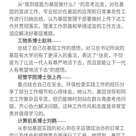
从“我到底能为基层做什么？”的思考出发，对在基
层的宣讲工作、专业知识在基层的应用和日常事务性工
作进行归纳总结，认为基层管理干部要做好上传下达工
作并贯彻落实，理清工作思路和举措适宜的工作方法，
适应解决好基层难题。
工物系博士赵林——
总结了自己在基层工作的感悟，对习总书记所说的
基层有大学问有了更深入的看法，表达了“扶贫，不仅
是为了让这一代人有尊严地活下去，而且是能让下一代
人有希望地活下去”的感悟。
经管学院博士张上冉——
重点结合自己在安全、环保检查实践工作的经历分
享了部分工作细节和心得体会，她认为，基层领导和同
志工作繁杂且辛苦，但仍能够时刻站在群众角度考虑问
题、齐心协力解决问题，这种工作作风和态度是非常宝
贵并值得学习的。
计算机系博士刘鹤——
从参加基层实践的初心到在辛店镇综治办的日常工
作以及体会和感想等方面进行了汇报，他提到，基层工