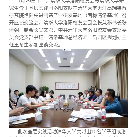
7
月29日下午，清华大学洛阳校友会与清华大学研
校友文苑
三创大赛
会长致辞
究生骨干基层实践团洛阳支队在清华大学天津高端装备
研究院洛阳先进制造产业研发基地（简称清洛基地）召
校友讲坛
实用信息
总会章程
开座谈交流会。清华大学洛阳校友会副会长兼秘书长张
海朝、副会长吴文君，中共清华大学洛阳校友会支部委
员会党支部书记、清洛基地总经济师、新园区规划办主
校友视界
理事会名单
任王冬生参加座谈交流。
制度法规
联系我们
此次基层实践活动清华大学共派出10名学子组成洛