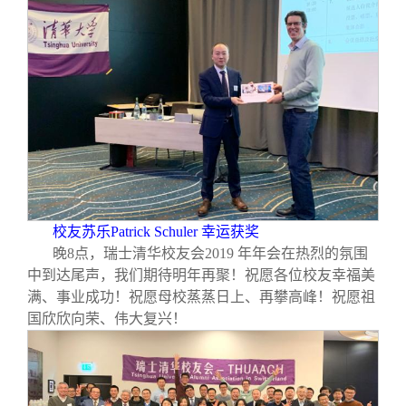
校友苏乐Patrick Schuler 幸运获奖
晚8点，瑞士清华校友会2019 年年会在热烈的氛围
中到达尾声，我们期待明年再聚！祝愿各位校友幸福美
满、事业成功！祝愿母校蒸蒸日上、再攀高峰！祝愿祖
国欣欣向荣、伟大复兴！