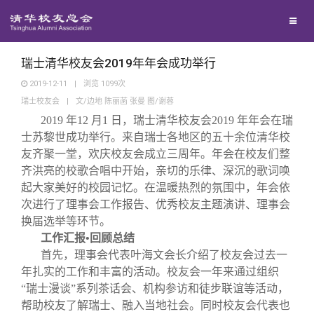
校友联络
回馈母校
地区联络
瑞士清华校友会2019年年会成功举行
2019-12-11
|
浏览
1099
次
瑞士校友会
|
文/边地 陈丽菡 张曼 图/谢蓉
媒体平台
年级联络
捐赠项目
2019
年12 月1 日，瑞士清华校友会2019 年年会在瑞
士苏黎世成功举行。来自瑞士各地区的五十余位清华校
百年清华
院系校友工作
捐赠新闻
《清华校友通讯》
友齐聚一堂，欢庆校友会成立三周年。年会在校友们整
齐洪亮的校歌合唱中开始，亲切的乐律、深沉的歌词唤
起大家美好的校园记忆。在温暖热烈的氛围中，年会依
校友服务
专业委员会
捐赠纪事
《水木清华》
清华人物
次进行了理事会工作报告、优秀校友主题演讲、理事会
换届选举等环节。
校友总会
兴趣群体
捐赠方法
我要订阅
清华故事
终身学习
工作汇报•回顾总结
首先，理事会代表叶海文会长介绍了校友会过去一
年扎实的工作和丰富的活动。校友会一年来通过组织
关闭
西南联大校友会
义工计划
新媒体平台
青春风采
信息化服务
总会简介
“瑞士漫谈”系列茶话会、机构参访和徒步联谊等活动，
帮助校友了解瑞士、融入当地社会。同时校友会代表也