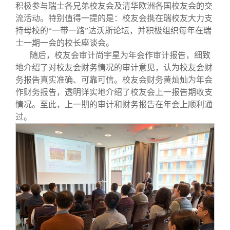
校友文苑
三创大赛
会长致辞
积极参与瑞士各兄弟校友会及清华欧洲各国校友会的交
流活动。特别值得一提的是：校友会携在瑞校友大力支
持母校的“一带一路”达沃斯论坛，并积极组织每年在瑞
校友讲坛
实用信息
总会章程
士一期一会的校长座谈会。
随后，校友会审计尚宇星为年会作审计报告，细致
校友视界
理事会名单
地介绍了对校友会财务情况的审计意见，认为校友会财
务报告真实准确、可靠可信。校友会财务黄灿灿为年会
作财务报告，透明详实地介绍了校友会上一报告期收支
制度法规
情况。至此，上一期的审计和财务报告在年会上顺利通
过。
联系我们