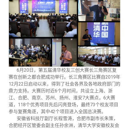
6
月20日，第五届清华校友三创大赛长三角赛区复
赛在创新之都合肥成功举行。长三角赛区比赛自2019年
12月22日启动以来，得到了社会各界及各地政府部门的
鼎力支持。大赛历时近6个月时间，共设立上海、浙
江、合肥、南京、苏州、扬州、淮安7大赛点，6大赛
道，118个优秀项目先后闪亮登场，最终73个校友项目
参与复赛角逐，其中42个项目进入全国总决赛。
安徽省科技厅副厅长程雪涛，合肥市副市长朱策，
合肥经开区管委会副主任孙余洲，清华大学安徽校友会