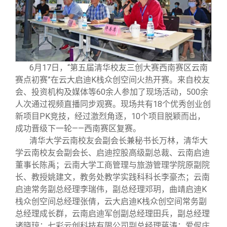
校友文苑
三创大赛
会长致辞
校友讲坛
实用信息
总会章程
校友视界
理事会名单
6
月17日，“第五届清华校友三创大赛西南赛区云南
赛点初赛”在云大启迪K栈众创空间火热开赛。来自校友
会、投资机构及媒体等60余人参加了现场活动，500余
制度法规
人次通过视频直播同步观赛。现场共有18个优秀创业创
新项目PK竞技，经过激烈角逐，10个项目脱颖而出，
联系我们
成功晋级下一轮——西南赛区复赛。
清华大学云南校友会副会长兼秘书长万林，清华大
学云南校友会副会长、启迪控股高级副总裁、云南启迪
董事长陈禹；云南大学工商管理与旅游管理学院原副院
长、教授姚建文，教务处教学实践科科长李豪杰；云南
启迪常务副总经理李瑞伟，副总经理邓玥，曲靖启迪K
栈众创空间总经理张倩，云大启迪K栈众创空间常务副
总经理成长群，云南启迪军创副总经理田兵，副总经理
诸晓琼；七彩云创科技有限公司副总经理蒋涛；爱伲庄