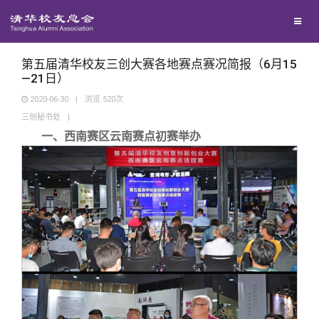
校友联络
回馈母校
地区联络
第五届清华校友三创大赛各地赛点赛况简报（6月15
—21日）
2020-06-30
|
浏览
520
次
媒体平台
年级联络
捐赠项目
三创秘书处
|
一、西南赛区云南赛点初赛举办
百年清华
院系校友工作
捐赠新闻
《清华校友通讯》
校友服务
专业委员会
捐赠纪事
《水木清华》
清华人物
校友总会
兴趣群体
捐赠方法
我要订阅
清华故事
终身学习
关闭
西南联大校友会
义工计划
新媒体平台
青春风采
信息化服务
总会简介