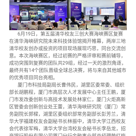
6
月19日，第五届清华校友三创大赛海峡赛区复赛
在清华海峡研究院未来科技体验馆揭开帷幕，两岸三地
清华校友创办或投资的项目现场展现巧思，同台交流创
意。本次海峡赛区，经过初赛的严格评审和赛前辅导，
成功突围到复赛的团队共29组，经过一天的激烈角逐，
最终共有14个团队晋级全球总决赛，将与来自其他城市
的优秀项目同台亮相。
厦门市科技局副局长曹伟民，湖里区委常委、组织
部长胡鹏程，厦门市高层次人才发展中心主任王鹏，厦
门市发改委创新与高技术发展处林家仁，厦门火炬高新
区管委会创新创业处王蕾，清华海峡研究院（厦门）常
务副院长郭樑，湖里区委组织部常务副部长彭芳兰，清
华大学福建校友会副秘书长林振中，清华大学江西校友
会代表徐军梅，清华大学台湾校友会秘书长李岳龙，招
商银行股份有限公司厦门分行金融事业部总经理赖红梅