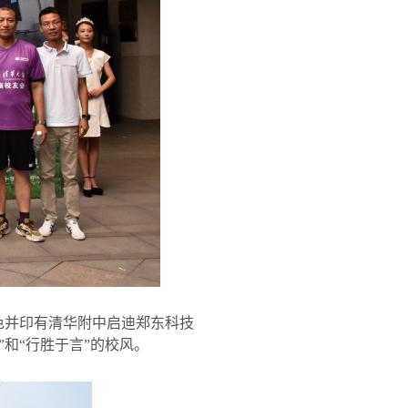
色并印有清华附中启迪郑东科技
和“行胜于言”的校风。