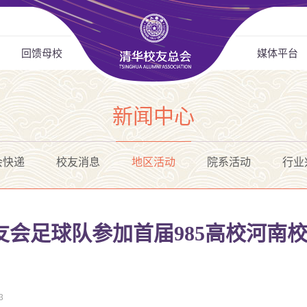
回馈母校
媒体平台
新闻中心
会快递
校友消息
地区活动
院系活动
行业
友会足球队参加首届985高校河南
3