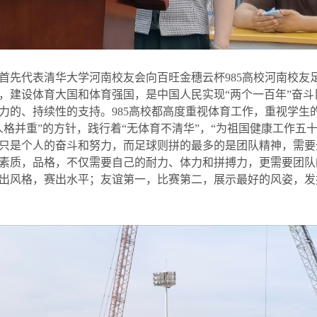
首先代表清华大学河南校友会向百旺金穗云杯
985
高校河南校友
，建设体育大国和体育强国，是中国人民实现“两个一百年”奋
力的、持续性的支持。
985
高校都高度重视体育工作，重视学生
人格并重”的方针，践行着“无体育不清华”，“为祖国健康工作五
只是个人的奋斗和努力，而足球则拼的最多的是团队精神，需要
素质，品格，不仅需要自己的耐力、体力和拼搏力，更需要团队
出风格，赛出水平；友谊第一，比赛第二，展示最好的风姿，发