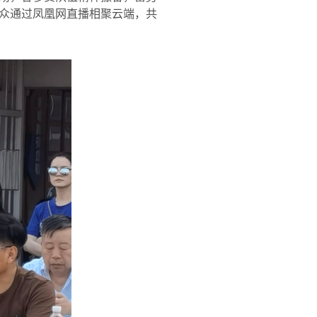
众通过凤凰网直播相聚云端，共