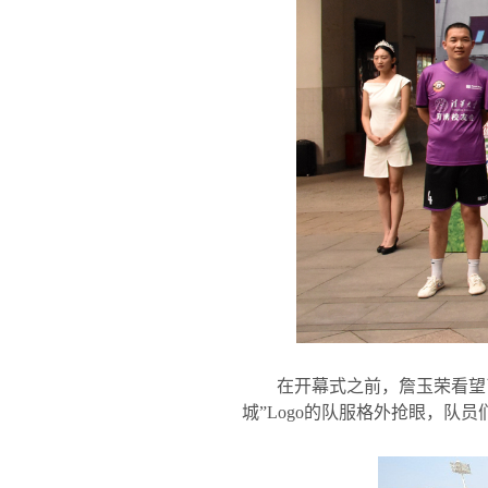
在开幕式之前，詹玉荣看望
城”
Logo
的队服格外抢眼，队员们