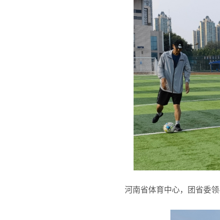
河南省体育中心，团省委领