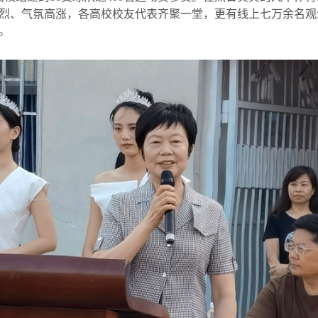
烈、气氛高涨，各高校校友代表齐聚一堂，更有线上七万余名观
。