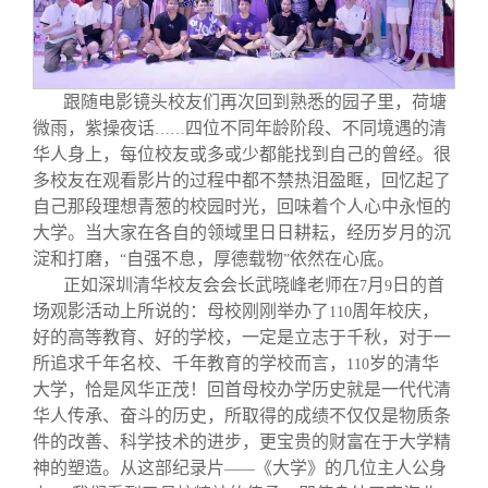
跟随电影镜头校友们再次回到熟悉的园子里，荷塘
微雨，紫操夜话
四位不同年龄阶段、不同境遇的清
……
华人身上，每位校友或多或少都能找到自己的曾经。很
多校友在观看影片的过程中都不禁热泪盈眶，回忆起了
自己那段理想青葱的校园时光，回味着个人心中永恒的
大学。当大家在各自的领域里日日耕耘，经历岁月的沉
淀和打磨，
自强不息，厚德载物
依然在心底。
“
”
正如深圳清华校友会会长武晓峰老师在
月
日的首
7
9
场观影活动上所说的：母校刚刚举办了
周年校庆，
110
好的高等教育、好的学校，一定是立志于千秋，对于一
所追求千年名校、千年教育的学校而言，
岁的清华
110
大学，恰是风华正茂！回首母校办学历史就是一代代清
华人传承、奋斗的历史，所取得的成绩不仅仅是物质条
件的改善、科学技术的进步，更宝贵的财富在于大学精
神的塑造。从这部纪录片
《大学》的几位主人公身
——