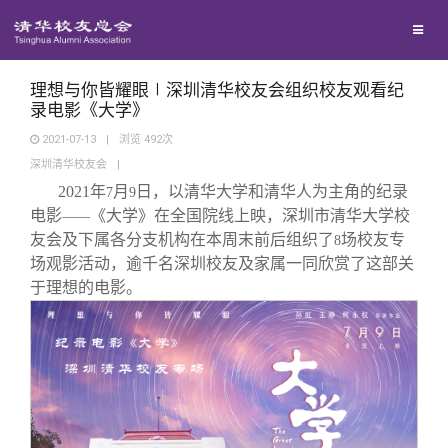
校友联络
回馈母校
地区联络
理想与你皆耀眼∣深圳清华校友会组织校友观看纪
录电影《大学》
2021-07-13
|
浏览
492
次
媒体平台
年级联络
捐赠项目
深圳清华校友会
|
2021
年
月
日，以清华大学和清华人为主角的纪录
7
9
百年清华
院系校友工作
捐赠新闻
《清华校友通讯》
电影
《大学》在全国院线上映，深圳市清华大学校
——
友会及下属各分支机构在本周末前后组织了
场校友专
8
场观影活动，逾千名深圳校友及家属一同欣赏了这部关
校友服务
专业委员会
捐赠纪事
《水木清华》
清华人物
于理想的电影。
校友总会
兴趣群体
捐赠方法
我要订阅
清华故事
终身学习
关闭
西南联大校友会
义工计划
新媒体平台
青春风采
信息化服务
总会简介