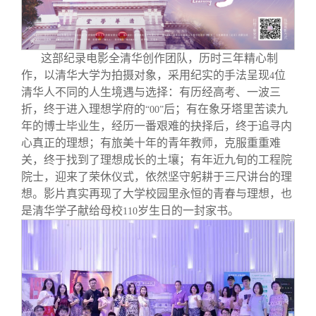
校友文苑
三创大赛
会长致辞
校友讲坛
实用信息
总会章程
这部纪录电影全清华创作团队，历时三年精心制
作，以清华大学为拍摄对象，采用纪实的手法呈现
位
4
校友视界
理事会名单
清华人不同的人生境遇与选择：有历经高考、一波三
折，终于进入理想学府的
后；有在象牙塔里苦读九
“00”
年的博士毕业生，经历一番艰难的抉择后，终于追寻内
制度法规
心真正的理想；有旅美十年的青年教师，克服重重难
关，终于找到了理想成长的土壤；有年近九旬的工程院
联系我们
院士，迎来了荣休仪式，依然坚守躬耕于三尺讲台的理
想。影片真实再现了大学校园里永恒的青春与理想，也
是清华学子献给母校
岁生日的一封家书。
110