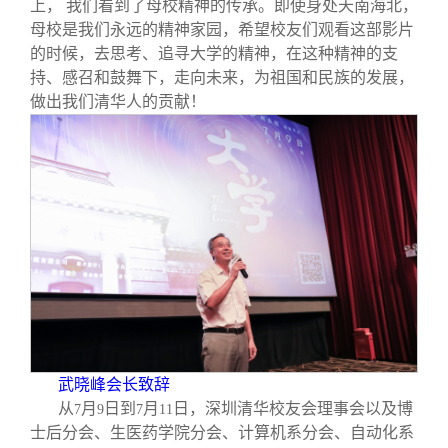
上， 我们看到了母校精神的传承。即使身处天南海北，
母校是我们永远的精神家园，希望校友们观看这部影片
的时候，去思考、追寻大学的精神，在这种精神的支
持、感召和鼓舞下，走向未来，为祖国和民族的发展，
做出我们清华人的贡献！
武晓峰会长致辞
从
月
日到
月
日，深圳清华校友会理事会以及博
7
9
7
11
士后分会、生医药学院分会、计算机系分会、自动化系