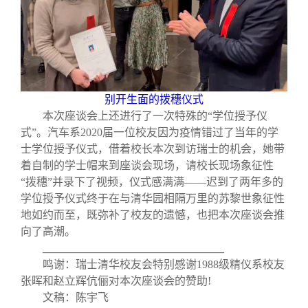
别开生面的拨穗仪式
本次座谈会上还进行了一次特殊的
“
学位授予仪
式
”
。汽车系
2020
届一位校友因为疫情错过了当年的学
士学位授予仪式，借着校长本次到访瑞士的机会，她带
着自制的学士帽来到座谈会现场，请校长现场象征性
“
拨穗
”
并录下了视频，仪式感满满——迟到了两年多的
学位授予仪式终于在与清华园相隔万里的苏黎世象征性
地如约而至，既弥补了校友的遗憾，也把本次座谈会推
向了高潮。
_________________________________
鸣谢：瑞士清华校友会特别感谢
1988
级精仪系校友
张晖和赵立辉伉俪对本次座谈会的赞助
!
文稿：陈宇飞