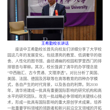
王希勤校长讲话
座谈中王希勤校长首先向校友们详细分享了大学校
园这几年的发展变化，包括漂亮的教室、低调奢华的宿
舍、人性化的图书馆、曲径通幽的校园和梦里西门的排
排银杏与翠柳。其次，校长强调了清华的办学理念是
“
中西融汇、古今贯通、文理渗透
”
。对比分析了英国、
美国、法国、德国及苏联等在高等教育的四种办学模
式，各自产生的时代背景，以及各自的利弊。到
2030
年，清华将建成一批具有重要国际影响的研究机构和高
水平的研究团队，攻克一批战略必争领域的关键核心技
术，形成一批具有国际影响的重大原创学术成果，培养
一批重要学科领域的领跑者和新兴前沿交叉领域的开拓