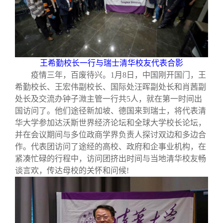
校友文苑
三创大赛
会长致辞
校友讲坛
实用信息
总会章程
王希勤校长一行与瑞士清华校友代表合影
校友视界
理事会名单
疫情三年，百废待兴。
1
月
8
日，中国刚开国门，王
希勤校长、王宏伟副校长、国际处汪晖副处长和肖茜副
制度法规
处长及交流办钟子溦主管一行共
5
人，就在第一时间出
国访问了。他们途径新加坡、德国来到瑞士，将代表清
华大学参加达沃斯世界经济论坛和全球大学校长论坛，
联系我们
并在会议期间与多位政商学界负责人探讨双边和多边合
作。代表团访问了途经的高校、政府和企事业机构，在
紧凑忙碌的行程中，访问团挤出时间与当地清华校友畅
谈言欢，传达母校的关怀和问候
!