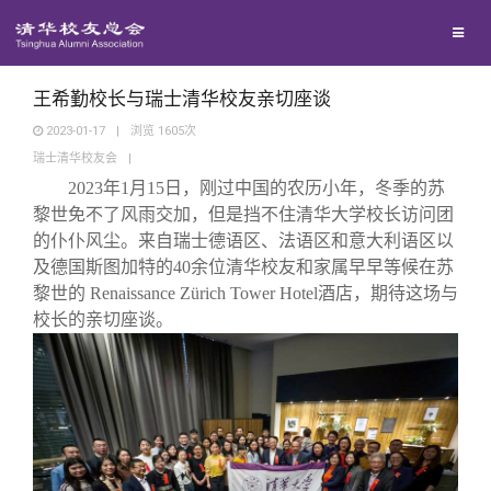
校友联络
回馈母校
地区联络
王希勤校长与瑞士清华校友亲切座谈
2023-01-17
|
浏览
1605
次
瑞士清华校友会
|
媒体平台
年级联络
捐赠项目
2023
年
1
月
15
日，刚过中国的农历小年，冬季的苏
黎世免不了风雨交加，但是挡不住清华大学校长访问团
百年清华
院系校友工作
捐赠新闻
《清华校友通讯》
的仆仆风尘。来自瑞士德语区、法语区和意大利语区以
及德国斯图加特的
40
余位清华校友和家属早早等候在苏
黎世的
Renaissance Zürich Tower Hotel
酒店，期待这场与
校友服务
专业委员会
捐赠纪事
《水木清华》
清华人物
校长的亲切座谈。
校友总会
兴趣群体
捐赠方法
我要订阅
清华故事
终身学习
关闭
西南联大校友会
义工计划
新媒体平台
青春风采
信息化服务
总会简介