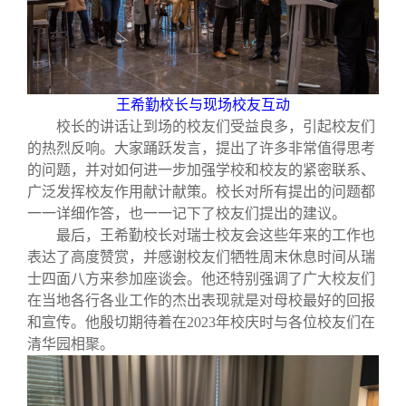
王希勤校长与现场校友互动
校长的讲话让到场的校友们受益良多，引起校友们
的热烈反响。大家踊跃发言，提出了许多非常值得思考
的问题，并对如何进一步加强学校和校友的紧密联系、
广泛发挥校友作用献计献策。校长对所有提出的问题都
一一详细作答，也一一记下了校友们提出的建议。
最后，王希勤校长对瑞士校友会这些年来的工作也
表达了高度赞赏，并感谢校友们牺牲周末休息时间从瑞
士四面八方来参加座谈会。他还特别强调了广大校友们
在当地各行各业工作的杰出表现就是对母校最好的回报
和宣传。他殷切期待着在
2023
年校庆时与各位校友们在
清华园相聚。