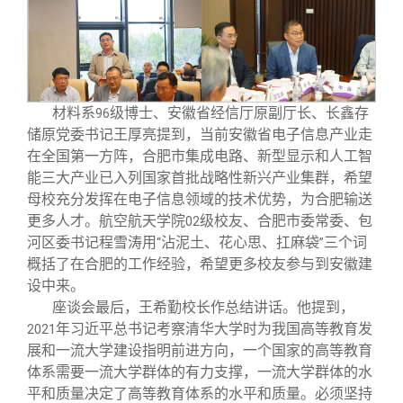
材料系
级博士、安徽省经信厅原副厅长、长鑫存
96
储原党委书记王厚亮提到，当前安徽省电子信息产业走
在全国第一方阵，合肥市集成电路、新型显示和人工智
能三大产业已入列国家首批战略性新兴产业集群，希望
母校充分发挥在电子信息领域的技术优势，为合肥输送
更多人才。航空航天学院
级校友、合肥市委常委、包
02
河区委书记程雪涛用
沾泥土、花心思、扛麻袋
三个词
“
”
概括了在合肥的工作经验，希望更多校友参与到安徽建
设中来。
座谈会最后，王希勤校长作总结讲话。他提到，
年习近平总书记考察清华大学时为我国高等教育发
2021
展和一流大学建设指明前进方向，一个国家的高等教育
体系需要一流大学群体的有力支撑，一流大学群体的水
平和质量决定了高等教育体系的水平和质量。必须坚持