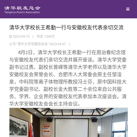
校友联络
回馈母校
地区联络
清华大学校长王希勤一行与安徽校友代表亲切交流
2023-04-10
|
浏览
1206
次
公号“清华大学安徽校友会”2023-04-07
|
媒体平台
年级联络
捐赠项目
4
月
日，清华大学校长王希勤一行在周诒春纪念馆
2
与安徽校友代表们亲切交流并展开座谈。清华大学党委
百年清华
院系校友工作
捐赠新闻
《清华校友通讯》
副书记过勇、副校长曾嵘等清华大学老师以及清华大学
安徽校友会荣誉会长、合肥市人大常委会原主任邹淦
泉，中科院等离子体物理所教授冯士芬，原中国科技大
校友服务
专业委员会
捐赠纪事
《水木清华》
清华人物
学党委副书记、副校长金大胜等二十余位来自公共服
务、学界、企业界的安徽校友代表参加本次座谈会。清
校友总会
兴趣群体
捐赠方法
我要订阅
清华故事
终身学习
华大学安徽校友会会长主持会议。
关闭
西南联大校友会
义工计划
新媒体平台
青春风采
信息化服务
总会简介