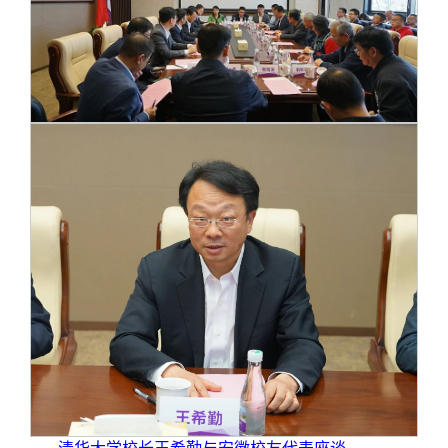
校友文苑
三创大赛
会长致辞
校友讲坛
实用信息
总会章程
校友视界
理事会名单
制度法规
联系我们