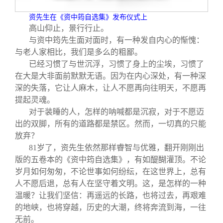
校友文苑
三创大赛
会长致辞
资先生在《资中筠自选集》发布仪式上
高山仰止，景行行止。
校友讲坛
实用信息
总会章程
与资中筠先生面对面时，有一种发自内心的惭愧：
与老人家相比，我们是多么的粗鄙。
校友视界
理事会名单
已经习惯了与世沉浮，习惯了身上的尘埃，习惯了
在大是大非面前默默无语。因为在内心深处，有一种深
深的失落，它让人麻木，让人不愿再向往明天，不愿再
制度法规
提起灵魂。
对于装睡的人，怎样的呐喊都是沉寂，对于不愿迈
出的双脚，所有的道路都是禁区。然而，一切真的只能
联系我们
放弃？
81
岁了，资先生依然那样睿智与优雅，翻开刚刚出
版的五卷本的《资中筠自选集》，有如醍醐灌顶。不论
岁月如何匆匆，不论世事如何纷纭，在这世界上，总有
人不愿后退，总有人在坚守着文明。这，是怎样的一种
温暖？让我们坚信：再遥远的长路，也将过去，再艰难
的地峡，也将穿越，历史的大潮，终将奔流到海，一往
无前。