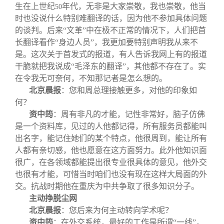
生在上世纪
年代，无非是大家崇敬，我也崇敬，他当
50
时也没说什么特别难翻译的话，因为他不参加具体问题
的谈判。后来“文革”中在极不正常的情况下，人们把首
长翻译看作“身边人员”，我更加要特别声明我从来不
是。这次关于首发式的报道，有人告诉我网上有的报道
干脆就把我说成“毛泽东的翻译”，其他都不存在了。实
在令我无可奈何，不知那记者是怎么想的。
北京晨报
：
您和周总理接触更多，对他的印象如
何？
资中筠
：周有非凡的才能，记性非常好，脑子仿佛
是一个资料库，见过的人他都记得，所有服务员都能叫
出名字，能记住她们的某个特点，他很周到，能让所有
人都有亲切感，他也愿意在这方面努力。此外他知识面
很广，在各领域都能提出很专业很具体的意见，他外交
也很有才能，可惜当时咱们也没有现在这样大局面的外
交。抗战时期他在重庆为中共争取了很多知识分子。
主动挣脱尘网
北京晨报
：
您后来为何主动转向学术呢？
资中筠
：在外交系统，最好的工作是所谓“一线”，