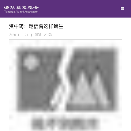
校友联络
回馈母校
地区联络
资中筠：迷信曾这样诞生
2011-11-21
|
浏览
1292
次
媒体平台
年级联络
捐赠项目
百年清华
院系校友工作
捐赠新闻
《清华校友通讯》
校友服务
专业委员会
捐赠纪事
《水木清华》
清华人物
校友总会
兴趣群体
捐赠方法
我要订阅
清华故事
终身学习
关闭
西南联大校友会
义工计划
新媒体平台
青春风采
信息化服务
总会简介