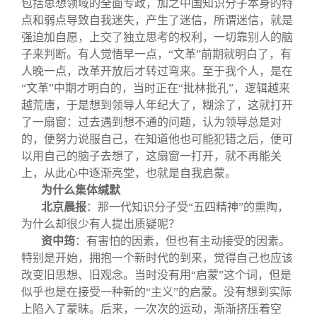
包括思想领域的全面专政，加之中国知识分子本身的特
点和弱点导致自我迷失，产生了迷信，所谓迷信，就是
强迫加自愿，上交了独立思考的权利，一切靠别人的脑
子来判断。有人觉悟早一点，“文革”前期就明白了，有
人晚一点，改革开放后才转过弯来。至于我个人，是在
“文革”中期才明白的，当时正在“批林批孔”，逻辑越来
越荒唐，于是想到领导人年纪大了，糊涂了，这就打开
了一扇窗：过去遇到想不通的问题，认为领导总是对
的，便努力说服自己，在知道他也可能犯错之后，便可
以用自己的脑子去想了，这扇窗一打开，就不再能关
上，从此心中逐渐亮堂，也就是自我启蒙。
为什么集体缄默
北京晨报
：那一代知识分子受“五四精神”的熏陶，
为什么却很少有人提出质疑呢？
资中筠
：有害怕的因素，但也有主动接受的因素。
特别是开始，拥抱一个新时代的到来，觉得自己也应该
改变旧思想、旧观念。当时没有用“启蒙”这个词，但是
似乎也是在接受一种新的“主义”的启蒙。没有想到实际
上陷入了蒙昧。后来，一次次的运动，渐渐挤压着空