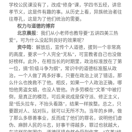
学校公民课没有了，改成“修身”课，学四书五经，讲忠
孝节义，这是件有趣的事。从历史上看，异族统治者往
往尊孔，这是为了他们统治的需要。
权力与道德的博弈
北京晨报
：
我们从小老师也教导要“五讲四美三热
爱”，可为什么没起到良好的效果呢？
资中筠
：解放后，宣传个人道德，拔到一个非常高
的高度，要求一个人完全“无私”，可宣教者自己也没做
好榜样。此外，在相当长的时期里，政治标准放在了第
一位，搞“阶级斗争为纲”，常识中的道德标准服从政
治，一个人做了再多好事，只要在政治上说了错话，那
么什么也挽救不了他。相反，如果一个人政治正确，哪
怕他男盗女娼，也没人管他。许多劳模在“文革”中被打
倒，是真正的模范，可后来说成是保守派、修正主义，
是“低头拉车，不抬头看路”，结果一样挨整。总之，只
要跟对人、站对队，就可以无所不为。当年的乡绅，做
了那么多慈善事业，反而成了他们的罪名，说明他们虚
伪、麻醉人民的斗志，好事干得越多，罪过也就越大，