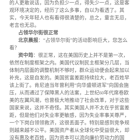
的人更敢说话，因为负担少一点，得失少一点，这是客
观环境决定的，经历了这么多事，自以为看透了。其
实，今天年轻人也有看得很清楚的，总之，童言无忌，
老言也无忌。
占领华尔街很正常
北京晨报
：
“占领华尔街”的活动影响巨大，您怎么
看？
资中筠
：很正常，这在美国历史上并不是第一次，
依然在制度框架之内。美国代议制民主框架分几层，当
体制内层面的调整机制不够时，群众运动便会起来加以
补充，这是自发的。美国贫富差距持续拉大，老百姓早
该上街了。肯尼迪当年曾利用“向华盛顿进军”向国会施
压，从而通过了保障黑人的法案，上世纪
年代席卷欧
60
美的左翼风潮，也曾极大地推动了社会改革，对于这些
国家来说，这并不奇怪。其实美国人并不太在乎贫富差
距，但是他们对失业率更敏感，因为失业率事关尊严，
一个下岗白领领救济，这很丢面子。特别是感到竞争规
则越来越不公平。美国资产者从全球化中受益很大，却
没有惠及老百姓，因为资本可以流向廉价劳动力的国