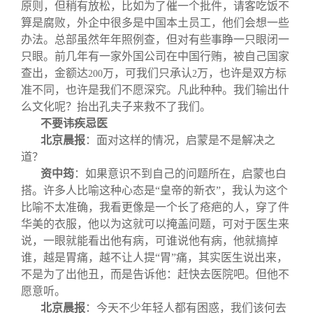
原则，但稍有放松，比如为了催一个批件，请客吃饭不
算是腐败，外企中很多是中国本土员工，他们会想一些
办法。总部虽然年年照例查，但对有些事睁一只眼闭一
只眼。前几年有一家外国公司在中国行贿，被自己国家
查出，金额达
万，可我们只承认
万，也许是双方标
200
2
准不同，也许是我们不愿深究。凡此种种。我们输出什
么文化呢？抬出孔夫子来救不了我们。
不要讳疾忌医
北京晨报
：
面对这样的情况，启蒙是不是解决之
道？
资中筠
：如果意识不到自己的问题所在，启蒙也白
搭。许多人比喻这种心态是“皇帝的新衣”，我认为这个
比喻不太准确，我看更像是一个长了疮疤的人，穿了件
华美的衣服，他以为这就可以掩盖问题，可对于医生来
说，一眼就能看出他有病，可谁说他有病，他就搞掉
谁，越是胃痛，越不让人提“胃”痛，其实医生说出来，
不是为了出他丑，而是告诉他：赶快去医院吧。但他不
愿意听。
北京晨报
：
今天不少年轻人都有困惑，我们该何去