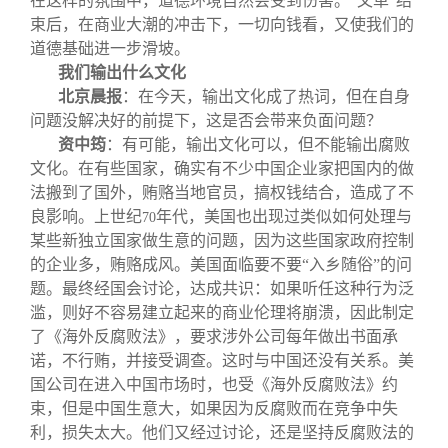
在这样的氛围中，道德环境自然会受到伤害。“文革”结
束后，在商业大潮的冲击下，一切向钱看，又使我们的
道德基础进一步滑坡。
我们输出什么文化
北京晨报
：
在今天，输出文化成了热词，但在自身
问题没解决好的前提下，这是否会带来负面问题？
资中筠
：有可能，输出文化可以，但不能输出腐败
文化。在有些国家，确实有不少中国企业家把国内的做
法搬到了国外，贿赂当地官员，搞权钱结合，造成了不
良影响。上世纪
年代，美国也出现过类似如何处理与
70
某些新独立国家做生意的问题，因为这些国家政府控制
的企业多，贿赂成风。美国面临要不要“入乡随俗”的问
题。最终经国会讨论，达成共识：如果听任这种行为泛
滥，则好不容易建立起来的商业伦理将崩溃，因此制定
了《海外反腐败法》，要求涉外公司每年做出书面承
诺，不行贿，并接受调查。这时与中国还没有关系。美
国公司在进入中国市场时，也受《海外反腐败法》约
束，但是中国生意大，如果因为反腐败而在竞争中失
利，损失太大。他们又经过讨论，还是坚持反腐败法的