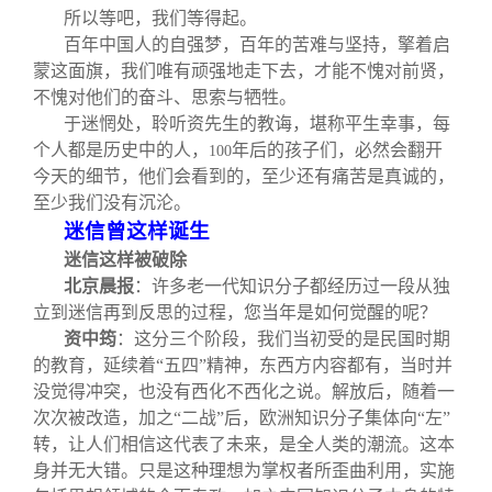
所以等吧，我们等得起。
百年中国人的自强梦，百年的苦难与坚持，擎着启
蒙这面旗，我们唯有顽强地走下去，才能不愧对前贤，
不愧对他们的奋斗、思索与牺牲。
于迷惘处，聆听资先生的教诲，堪称平生幸事，每
个人都是历史中的人，
年后的孩子们，必然会翻开
100
今天的细节，他们会看到的，至少还有痛苦是真诚的，
至少我们没有沉沦。
迷信曾这样诞生
迷信这样被破除
北京晨报
：
许多老一代知识分子都经历过一段从独
立到迷信再到反思的过程，您当年是如何觉醒的呢？
资中筠
：这分三个阶段，我们当初受的是民国时期
的教育，延续着“五四”精神，东西方内容都有，当时并
没觉得冲突，也没有西化不西化之说。解放后，随着一
次次被改造，加之“二战”后，欧洲知识分子集体向“左”
转，让人们相信这代表了未来，是全人类的潮流。这本
身并无大错。只是这种理想为掌权者所歪曲利用，实施