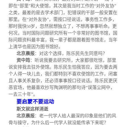
即在“部里”和大使馆，其次是我当时工作的“对外友协”
之类，最差的是去学术部门，犯错误的干部一般安置在
那里。在“对外友协”，需按口径说话，事务性工作多，
那时我快
岁，忽然就想独立了，不想再事事听命。更
50
何况，当时国际问题研究所有一个非常好的图书馆，国
际问题资料最丰富，我一辈子都是跟着图书馆走，当年
上清华也是因为图书馆好。
北京晨报
：
对这个选择，陈乐民先生同意吗？
资中筠
：听说我要去研究所，大家都很吃惊，部里
说安排我去驻外使馆。陈乐民生怕我答应，因为要去两
个人得一块儿去，我们都特别不喜欢使馆的工作，闭塞
且人事关系复杂，还必须事事按口径说话。陈乐民更厌
恶官场，他最喜欢抄写陶渊明的那句诗“误落尘网中，
一去三十年”。
要启蒙不要运动
斯文就这样消逝
北京晨报
：
老一代学人给人最深的印象是他们的风
骨与操守，为什么后一代学人就没能传承下来呢？