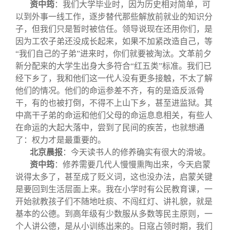
资中筠
：我们大学毕业时，因为历史相对简单，可
以到外事一线工作，逐步替代那些解放前就业的知识分
子，但我们只是暂时被信任。领导说现在还用你们，是
因为工农子弟还没成长起来，如果不加紧改造自己，等
“我们自己的子弟”进来时，你们就要被淘汰。文革前夕
新分配来的大学生出身大多符合“红五类”标准。我们已
经下乡了，我和他们这一代人没有更多接触，不太了解
他们的情况。他们的命运参差不齐，有的是造反派骨
干，有的也被打倒，不得不上山下乡，甚至进监狱。其
中高干子弟的命运和他们父母的命运息息相关，有些人
在命运的大起大落中，尝到了民间的疾苦，也就想通
了：权力才是最重要的。
北京晨报
：
今天读书人的修养确实有很大的滑坡。
资中筠
：修养需要几代人慢慢熏陶出来，今天启蒙
说得太多了，甚至成了贬义词，这也没办法，启蒙关键
是要回到生活层面上来。我在小学时有公民教育课，一
开始就教孩子们不随地吐痰、不闯红灯、讲礼貌，就是
基本的公德。到高年级有少数服从多数等民主原则，一
个人讲公德，是从小训练出来的。日寇占领时期，我们