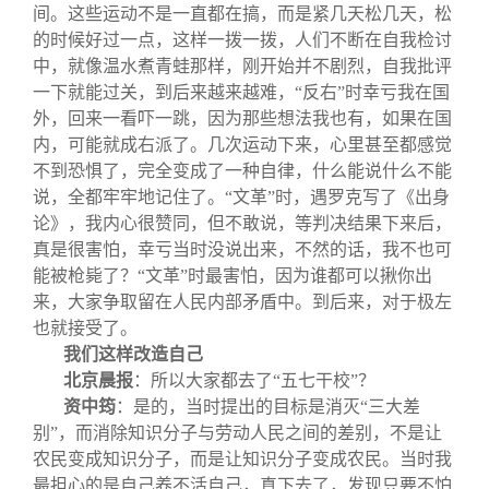
间。这些运动不是一直都在搞，而是紧几天松几天，松
的时候好过一点，这样一拨一拨，人们不断在自我检讨
中，就像温水煮青蛙那样，刚开始并不剧烈，自我批评
一下就能过关，到后来越来越难，“反右”时幸亏我在国
外，回来一看吓一跳，因为那些想法我也有，如果在国
内，可能就成右派了。几次运动下来，心里甚至都感觉
不到恐惧了，完全变成了一种自律，什么能说什么不能
说，全都牢牢地记住了。“文革”时，遇罗克写了《出身
论》，我内心很赞同，但不敢说，等判决结果下来后，
真是很害怕，幸亏当时没说出来，不然的话，我不也可
能被枪毙了？“文革”时最害怕，因为谁都可以揪你出
来，大家争取留在人民内部矛盾中。到后来，对于极左
也就接受了。
我们这样改造自己
北京晨报
：
所以大家都去了“五七干校”？
资中筠
：是的，当时提出的目标是消灭“三大差
别”，而消除知识分子与劳动人民之间的差别，不是让
农民变成知识分子，而是让知识分子变成农民。当时我
最担心的是自己养不活自己，真下去了，发现只要不怕