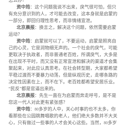
怎么办？
资中筠
：这个问题我说不出来，戾气很可怕，但只
有充分意识到的人，才可能去改变，这本身就是启蒙的
一部分，即回归理性思考，而非情绪宣泄。
北京晨报
：
换言之，解决这个问题，依然需要启蒙
运动？
资中筠
：启蒙就可以了，不要运动，启蒙是照亮自
己的心灵，它是润物细无声的。一个社会的戾气，可能
更取决于执政者，而非普通老百姓，所谓戾气，大多是
在出现不平时，而又没有正常宣泄和解决的渠道才会集
聚起来，对此应认真思考。在社会转型期，大家都希望
平稳过渡而不要暴力动荡，但是纵观历史，走哪条路的
决定性因素在上，而不在下。老百姓都希望安居乐业。
“民反”都是官逼出来的。
北京晨报
：
先生一直在为启蒙而奔走呼号，是不是
您这一代人对此更有紧张感？
资中筠
：
多岁的人中，关心时事的也不太多，你
80
看那些在公园跳舞唱歌的老人，他们绝大多数并不大关
心，只有做过一些事的人才会关心这些。当然，
多岁
80