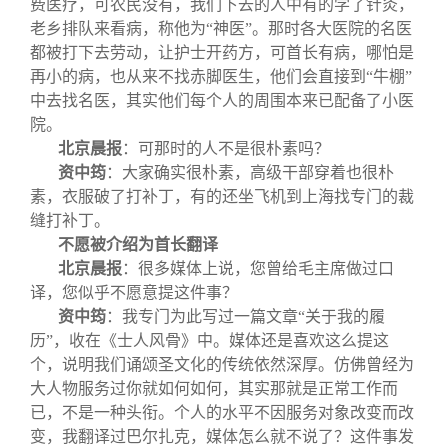
费医疗，可农民没有，我们下去的人中有的学了针灸，
老乡排队来看病，称他为“神医”。那时各大医院的名医
都被打下去劳动，让护士开药方，可首长有病，哪怕是
再小的病，也从来不找赤脚医生，他们会直接到“牛棚”
中去找名医，其实他们每个人的周围本来已配备了小医
院。
北京晨报
：
可那时的人不是很朴素吗？
资中筠
：大家确实很朴素，高级干部穿着也很朴
素，衣服破了打补丁，有的还坐飞机到上海找专门的裁
缝打补丁。
不愿被介绍为首长翻译
北京晨报
：
很多媒体上说，您曾给毛主席做过口
译，您似乎不愿意提这件事？
资中筠
：我专门为此写过一篇文章“关于我的履
历”，收在《士人风骨》中。媒体还是喜欢这么提这
个，说明我们诵颂圣文化的传统依然深厚。仿佛曾经为
大人物服务过你就如何如何，其实那就是正常工作而
已，不是一种头衔。个人的水平不因服务对象改变而改
变，我翻译过巴尔扎克，媒体怎么就不说了？这件事发