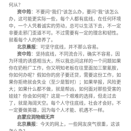
何从？
资中筠
：不要问“我们”该怎么办，要问“我”该怎么
办，这可能更实际一些，每个人都有底线，在任何环境
中，一个人凭着诚实的劳动，总可以生活下去，不一定
非要走邪门歪道不可。不过需要有一定的理念和韧性。
就看每个人的修养了。
北京晨报
：
可坚守底线，并不那么容易。
资中筠
：坚持底线，不同流合污，确实不容易，因
为环境的诱惑相当大，所以我总问这样的一个问题如果
你在奶粉厂工作，你又明知老板在往里面加三聚氰胺，
你如何办呢？假如你的房子要还贷，需要这份工作，如
果你拒绝就会失业（至少是暂时）；如果举报，风险更
大；如果什么都不做，就是帮凶，如何面对那些受害的
娃娃？你会如何呢？这是一个艰难的选择，但走过去
了，就是海阔天空。每个人守住底线，社会才会好。不
一定要做英雄，因为每个人才能、机遇不一样。
启蒙应润物细无声
北京晨报
：
今天的网上，一些网友戾气很重，这该