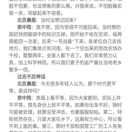
脏不怕累，也没想象的那么难。对我来说，不怕脏确实
是一关，突破起来不容易。
北京晨报
：
当时没想过回来？
资中筠
：真不想，因为觉得不可能回来。当时想的
是赶快把脑袋中的知识忘掉，刚开始干校在京郊，每两
周能回一次家，后来“一号战备”下来，各单位自己去找
地方，我们集体迁到河南，在一个空出来的劳改农场办
干校，整整两年，全家人都下去了。我们非常努力认
真，加上科学种田，所以我们麦子的亩产量比当地老乡
要多一倍。
过去不应神话
北京晨报
：
今天很多年轻人认为，那个时代更平
等，是这样吗？
资中筠
：表面上看平等，因为大家都穷。实际上并
不平等，首先身份上就不平等，如果你出身不好，随时
可能被处理，就算没受冲击，也要服服帖帖。第二，特
权依然存在，只是大家在乡下，远离权力中心，所以看
不到上面的事。第三，那时干部和国营工厂的工人有免