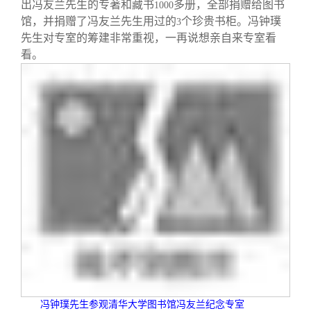
校友文苑
三创大赛
会长致辞
出冯友兰先生的专著和藏书
多册，全部捐赠给图书
1000
馆，并捐赠了冯友兰先生用过的
个珍贵书柜。冯钟璞
3
先生对专室的筹建非常重视，一再说想亲自来专室看
校友讲坛
实用信息
总会章程
看。
校友视界
理事会名单
制度法规
联系我们
冯钟璞先生参观清华大学图书馆冯友兰纪念专室