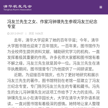
校友联络
回馈母校
地区联络
冯友兰先生之女、作家冯钟璞先生参观冯友兰纪念
专室
2012-09-07
|
浏览
1606
次
媒体平台
年级联络
捐赠项目
去年，清华大学迎来了她的百年华诞；今年，清华
大学图书馆也迎来了百年馆庆。一百年来，图书馆作为
百年清华
院系校友工作
捐赠新闻
《清华校友通讯》
为全校师生提供资料文献、辅助研究学习的机构，一直
发挥着极其重要的作用。许多名师大家都和图书馆有着
不解之缘，冯友兰先生就是其中一位。冯友兰先生在清
校友服务
专业委员会
捐赠纪事
《水木清华》
清华人物
华执教期间，图书馆曾专门为他提供了一间研读室。
近期，为迎接百年馆庆，也为了更好地研究和展示
校友总会
兴趣群体
捐赠方法
我要订阅
清华故事
终身学习
冯友兰先生的著作，图书馆特别在老馆一层建立了冯友
兰纪念专室，专门陈列冯友兰先生的专著和藏书。冯先
生的女儿冯钟璞先生对这项工作给予了大力的支持。冯
关闭
西南联大校友会
义工计划
新媒体平台
青春风采
信息化服务
总会简介
钟璞先生从小在清华园长大，大学在清华大学外语系就
读，一直对图书馆有着极深的感情。她特地让家人整理