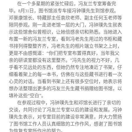
在一个多星期的紧张忙碌后，冯友兰专室筹备完
毕。
月
日，图书馆派专车接冯钟璞先生到馆参观。
8
31
邓景康馆长、特藏部主任袁欣老师、副主任何玉老师等
陪同参观。刚一走进老馆一层的大门，冯钟璞先生就表
示这些馆舍似曾相识，让她倍感亲切和熟悉。当她进入
布置一新的冯友兰专室，看到冯老先生用过的书柜和藏
书排列得整整齐齐，冯老先生的相片端立书架之上时，
更是不由感慨道：“你们把专室布置得真好，当年我父
亲的研读室都没有这里整齐。”冯先生的视力不好，几
乎看不见远处的东西，但她仍然专注地凑近了书架，仔
细看着架上的每一本书，仿佛在与这些藏书进行着一次
心灵的对话。当看到书架上还有很多空位时，她表示将
想办法整理出更多的冯友兰先生藏书捐赠给图书馆，以
填补这些“空白”。
在参观过程中，冯钟璞先生和邓馆长进行了亲切的
交谈，共同讨论了冯友兰专室以后的建设和发展。冯钟
璞先生表示，对专室目前的建设非常满意，并大力赞扬
了图书馆工作人员认真细致的工作作风，感谢了图书馆
为恢复专室所作出的努力。