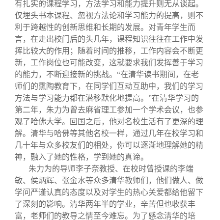
有扎实的课程学习，方法学习和能力提升则无从谈起。
仅埋头书本课程、忽视方法论和学习能力的提高，则不
利于跨越性的创新思维和长期的发展。对青年学生而
言，在走出校门后的头几年，课程知识往往在工作中发
挥比较大的作用；随着时间的推移，工作内容会不断更
新，工作岗位也可能改变，这就要求我们发挥善于学习
的能力，不断迎接新的挑战。“在清华读书期间，在老
师们的熏陶教育下，在同学们互动互助中，我们的学习
方法与学习能力都在潜移默化地提高。”在清华学习的
第二年，朱力为曾去麻省理工参加一个学术会议，也参
观了哈佛大学。回国之后，他对名校生活有了更深的理
解。清华与哈佛等其他名校一样，通过几年在校学习和
几十年与众多校友们的相处，你可以逐渐地理解她的精
神，融入了她的性格，学到她的真谛。
朱力为的导师李子奈教授、在校时曾授课的李端
敏、侯炳辉、张金水等众多清华教师们，他们做人、做
学问严谨认真的态度以及对学生的热心关爱都给他留下
了深刻的影响。清华两年半的学业，辛苦但也收获丰
富，老师们的教导之情至今难忘。为了感念清华的培