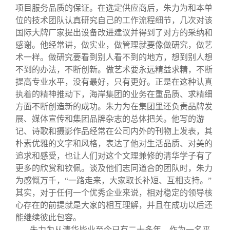
项目服务品质的保证。在选定供应商后，朱力为和本单
位的技术团队认真研究自己的工作流程细节，几次对该
国际大牌厂家提出设备改进建议并得到了对方的采纳和
感谢。他经常讲，做实业，做管理就要像做研究，做艺
术一样。做研究要看到别人看不到的地方，想到别人想
不到的办法，不断创新。做艺术要永远精益求精，不断
提高专业水平，没有最好，只有更好。正是在这种认真
执着的精神推动下，海岸集团的业务在重品质、求精细
方面不断创造新的成功。朱力为在集团里还负责品牌发
展、媒体宣传和集团品牌杂志的总体把关。他写的游
记、诗歌和摄影作品经常在公司内外的刊物上发表，其
朴素优雅的文字和风格，表达了他对生活品质、对美的
追求和感受，也让人们对这个文理兼修的清华学子有了
更多的欣赏和钦佩。谈及他们志同道合的团队时，朱力
为感慨万千，“一路走来，大家取长补短、互相支持。”
其实，对于任何一个优秀企业来说，相对稳定的领导核
心存在的前提就是大家的相互理解，并且在成功以后还
能继续彼此包容。
朱力为从清华毕业至今已有二十多年，作为一名平