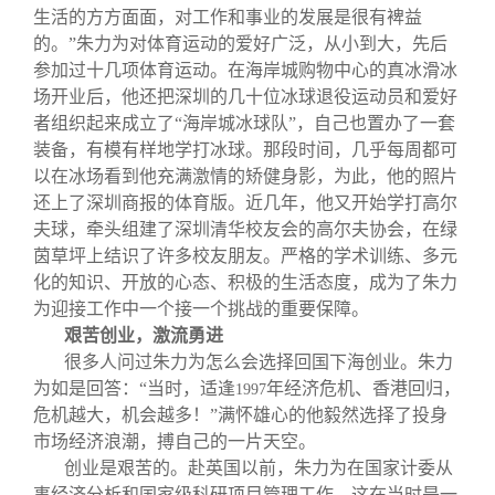
生活的方方面面，对工作和事业的发展是很有裨益
的。”朱力为对体育运动的爱好广泛，从小到大，先后
参加过十几项体育运动。在海岸城购物中心的真冰滑冰
场开业后，他还把深圳的几十位冰球退役运动员和爱好
者组织起来成立了“海岸城冰球队”，自己也置办了一套
装备，有模有样地学打冰球。那段时间，几乎每周都可
以在冰场看到他充满激情的矫健身影，为此，他的照片
还上了深圳商报的体育版。近几年，他又开始学打高尔
夫球，牵头组建了深圳清华校友会的高尔夫协会，在绿
茵草坪上结识了许多校友朋友。严格的学术训练、多元
化的知识、开放的心态、积极的生活态度，成为了朱力
为迎接工作中一个接一个挑战的重要保障。
艰苦创业，激流勇进
很多人问过朱力为怎么会选择回国下海创业。朱力
为如是回答：“当时，适逢
年经济危机、香港回归，
1997
危机越大，机会越多！”满怀雄心的他毅然选择了投身
市场经济浪潮，搏自己的一片天空。
创业是艰苦的。赴英国以前，朱力为在国家计委从
事经济分析和国家级科研项目管理工作，这在当时是一