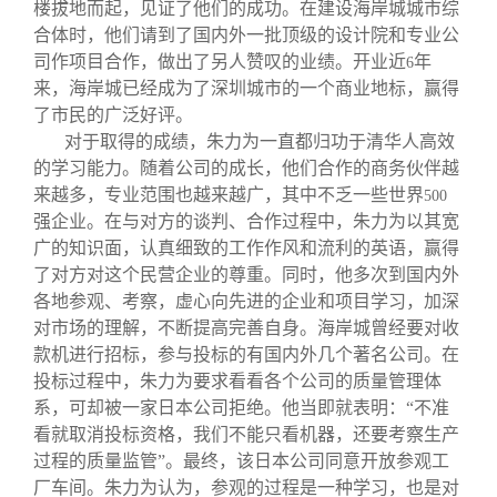
楼拔地而起，见证了他们的成功。在建设海岸城城市综
合体时，他们请到了国内外一批顶级的设计院和专业公
司作项目合作，做出了另人赞叹的业绩。开业近
年
6
来，海岸城已经成为了深圳城市的一个商业地标，赢得
了市民的广泛好评。
对于取得的成绩，朱力为一直都归功于清华人高效
的学习能力。随着公司的成长，他们合作的商务伙伴越
来越多，专业范围也越来越广，其中不乏一些世界
500
强企业。在与对方的谈判、合作过程中，朱力为以其宽
广的知识面，认真细致的工作作风和流利的英语，赢得
了对方对这个民营企业的尊重。同时，他多次到国内外
各地参观、考察，虚心向先进的企业和项目学习，加深
对市场的理解，不断提高完善自身。海岸城曾经要对收
款机进行招标，参与投标的有国内外几个著名公司。在
投标过程中，朱力为要求看看各个公司的质量管理体
系，可却被一家日本公司拒绝。他当即就表明：“不准
看就取消投标资格，我们不能只看机器，还要考察生产
过程的质量监管”。最终，该日本公司同意开放参观工
厂车间。朱力为认为，参观的过程是一种学习，也是对