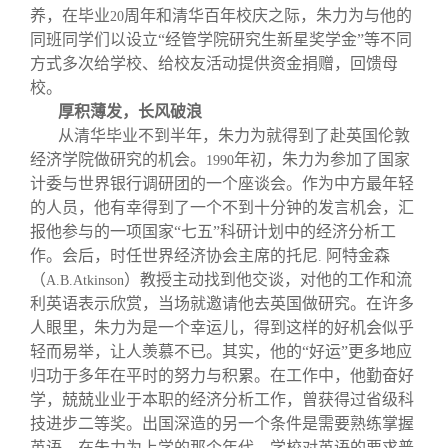
养，在毕业
周年和清华百年校庆之际，朱力为与他的
20
同班同学们以设立“经管学院研究生新星奖学金”等不同
方式多次给学校、给校友活动提供资金捐赠，回馈母
校。
厚积薄发，长风破浪
从清华毕业不到半年，朱力为就得到了赴英国伦敦
经济学院做研究的机会。
年初，朱力为参加了国家
1990
计委与世界银行调研团的一个座谈会。作为中方最年轻
的人员，他有幸得到了一个不到十分钟的发言机会，汇
报他参与的一项国家“七五”科研计划中的经济分析工
作。会后，时任世界经济协会主席的托尼
阿特金森
.
（
）教授主动找到他交谈，对他的工作和流
A.B.Atkinson
利英语表示欣赏，当场就邀请他去英国做研究。在许多
人眼里，朱力为是一个幸运儿，得到这样的好机会似乎
轻而易举，让人羡慕不已。其实，他的“好运”更多地应
归功于多年在平时的努力与积累。在工作中，他勤奋好
学，兢兢业业于本职的经济分析工作，曾获得过省级科
技进步二等奖。出国深造的另一个条件是需要熟练掌握
英语。在朱力为上学的那个年代，学校对英语的要求普