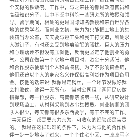
个安稳的铁饭碗。工作中，与之来往的都是政府官员和
高级知识分子，其中不乏中科院一些研究所的教授和领
导。留学期间，相处的更是国际知名教授和来自世界各
地的优秀学者。而创业之初，朱力为只能把工地上的集
装箱当办公室，天天要与包工头和民工打交道，到处求
人碰钉子，有时还会受到地痞流氓的骚扰。巨大的压力
和心理落差不但没有压倒他，反而更坚定了他创业的勇
气。公司在做第一个房地产项目时，资金十分紧张，他
和合作股东便拿出个人积蓄凑钱。为了不影响资金链，
他们还曾以个人的身家名义作保借高利贷作为项目备用
金。按他的话来说“就像是走钢丝，一个环节没做好就
会打败仗，输得一无所有。”当时公司租了两间民房做
指挥部，每一位股东、高管都亲临第一线，从研究设计
到现场监工，从材料采购到客串售楼员。创业初期的团
队人很少，每天都有很多东西要学，有干不完的工作。
“事无巨细，都需要亲力亲为，可收获的经验都是宝贵
的。”就是在这样艰难的条件下，朱力为与他的合作伙
伴一步一步地走了过来，一个个住宅小区、一座座写字