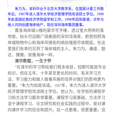
校友文苑
三创大赛
会长致辞
朱力为，本科毕业于北京大学数学系，在国家计委工作数
年后，
1987
年进入清华大学经济管理学院攻读硕士学位。
1990
校友讲坛
实用信息
总会章程
年赴英国伦敦经济学院留学和工作。
1998
年回到香港，次年与
他人共同创建海岸地产，现任深圳海岸集团董事。
置身海岸城
楼的豪华写字楼，透过宽大明亮的落
32
校友视界
理事会名单
地窗，抬头可远眺广阔美丽的深圳湾海景，俯首则把海
岸城购物中心和海岸风情街的缤纷瑰丽尽收眼底。在这
制度法规
里我们有幸约见到了海岸城的主人，朱力为。谦虚、豁
达、儒雅，就像海岸一样。
清华数载，一生于怀
联系我们
“在清华的学习带给我们很多收获，短期可能是专业
知识，但在五年、十年甚至更长的时间，有关学习方
法、学习能力和做人做事风格的培养对我们的影响更为
重要。”朱力为如是说道。
年，朱力为进入清华大学
1987
经济管理学院攻读硕士学位。他认为，在学校的课程学
习和方法学习都非常重要。课程学习是基础，方法学习
溶于课程学习、论文研究和社会实践的过程中，是对课
内课外学习的综合和提升。后一点更难，但更重要。没