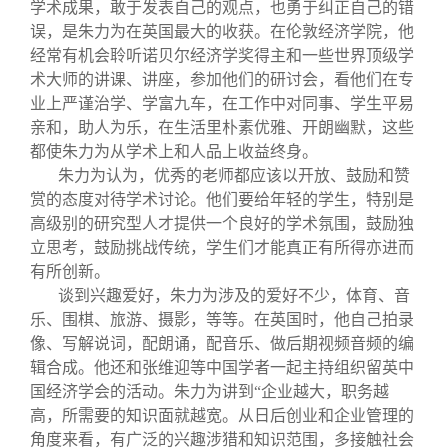
学术成果，敢于发表自己的观点，也勇于纠正自己的错
误，是朱力为在英国最大的收获。在伦敦经济学院，他
经常有机会聆听诺贝尔经济学奖得主和一些世界顶级学
术大师的讲课、讲座，参加他们的研讨会，看他们在专
业上严谨治学、学富九车，在工作中对同事、学生平易
亲和，助人为乐，在生活里朴素优雅、开朗幽默，这些
都使朱力为从学术上和人品上收益终身。
朱力为认为，优秀的老师都应该以开放、鼓励和赞
赏的态度对待学术讨论。他们要给年轻的学生，特别是
高级别的研究型人才提供一个良好的学术氛围，鼓励独
立思考，鼓励挑战传统，学生们才能真正有所得亦进而
有所创新。
谈到兴趣爱好，朱力为涉及的爱好不少，体育、音
乐、围棋、旅游、摄影，等等。在英国时，他自己拍录
像、写解说词，配朗诵，配音乐、做后期视频音频的编
辑合成。他还和张维迎等中国学者一起主持组织留英中
国经济学会的活动。朱力为讲到“企业越大，职务越
高，所需要的知识面就越宽。从日后创业和企业管理的
角度来看，有广泛的兴趣涉猎和知识范围，多接触社会