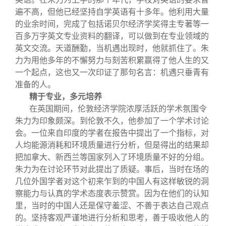
遍不高，但他已经坚持自学英语有十多年。他利用大量
的业余时间，完成了包括诺贝尔经济学奖得主专著等一
百多万字英文专业资料的翻译，可以做到在专业领域的
英文交流。天道酬勤，当机遇出现时，他就抓住了。朱
力为用他多年的不懈努力与刻苦积累赢得了他人生的又
一个起点，这也又一次印证了那句名言：机遇只垂青有
准备的人。
精于专业，多元培养
在英国期间，伦敦经济学院浓厚活跃的学术氛围令
朱力为印象颇深。到伦敦不久，他参加了一个学术讨论
会。一位来自印度的学者在报告中提出了一个指标，对
人均能源消耗和环境质量进行分析，但是得出的结果却
把加拿大、新西兰等国家列入了环境质量不好的分组。
朱力为在讨论环节对此提出了质疑。事后，当时在场的
几位外国学者对这个初来乍到的中国人有这样敏锐的洞
察能力与认真的学术态度表示赞赏。因为在他们的认知
里，当时的中国人还是保守羞涩、不善于表达自己观点
的。坚持客观严谨地进行分析和思考，善于吸收他人的