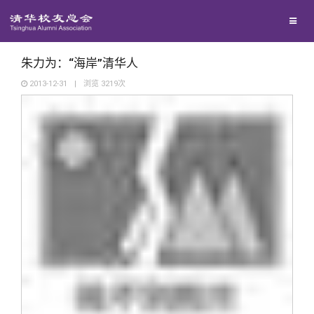
校友联络
回馈母校
地区联络
朱力为：“海岸”清华人
2013-12-31
|
浏览
3219
次
媒体平台
年级联络
捐赠项目
百年清华
院系校友工作
捐赠新闻
《清华校友通讯》
校友服务
专业委员会
捐赠纪事
《水木清华》
清华人物
校友总会
兴趣群体
捐赠方法
我要订阅
清华故事
终身学习
关闭
西南联大校友会
义工计划
新媒体平台
青春风采
信息化服务
总会简介