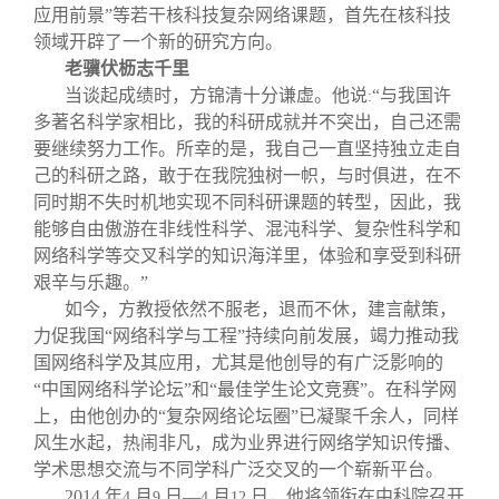
应用前景”等若干核科技复杂网络课题，首先在核科技
领域开辟了一个新的研究方向。
老骥伏枥志千里
当谈起成绩时，方锦清十分谦虚。他说
“与我国许
:
多著名科学家相比，我的科研成就并不突出，自己还需
要继续努力工作。所幸的是，我自己一直坚持独立走自
己的科研之路，敢于在我院独树一帜，与时俱进，在不
同时期不失时机地实现不同科研课题的转型，因此，我
能够自由傲游在非线性科学、混沌科学、复杂性科学和
网络科学等交叉科学的知识海洋里，体验和享受到科研
艰辛与乐趣。”
如今，方教授依然不服老，退而不休，建言献策，
力促我国“网络科学与工程”持续向前发展，竭力推动我
国网络科学及其应用，尤其是他创导的有广泛影响的
“中国网络科学论坛”和“最佳学生论文竞赛”。在科学网
上，由他创办的“复杂网络论坛圈”已凝聚千余人，同样
风生水起，热闹非凡，成为业界进行网络学知识传播、
学术思想交流与不同学科广泛交叉的一个崭新平台。
2014
年
月
日—
月
日，他将领衔在中科院召开
4
9
4
12