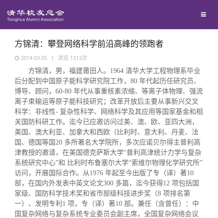
校友联络
回馈母校
地区联络
方锦清：攀登网络科学前沿高峰的领跑者
2014-03-25
|
浏览
1512
次
方锦清，男，福建莆田人。
1964
清华大学工程物理系毕业
媒体平台
年级联络
捐赠项目
后分配到中国原子能科学研究院工作，
80
年代起历任研究员、
博导、顾问，
60-80
年代从事重核素浓缩、等离子体物理、强流
百年清华
离子束输运等原子能科技研究；改革开放后主要从事新兴交叉
院系校友工作
捐赠新闻
《清华校友通讯》
科学：非线性
-
复杂性科学、网络科学及其应用等国家基金和相
关国防科研工作。迄今已应邀访问过美、澳、欧、亚四大洲，
校友服务
专业委员会
捐赠纪事
《水木清华》
清华人物
美国、澳大利亚、加拿大和西欧（比利时、意大利、丹麦、法
国、德国等国
20
多所著名大学院所，多次应诺贝尔得主普利高
津教授的邀请，在美国德克萨斯大学“普利高津统计力学与复杂
校友总会
兴趣群体
捐赠方法
我要订阅
清华故事
终身学习
系统研究中心”和 比利时布鲁塞尔大学“索维尔物理化学研究所”
访问，开展国际合作。从
1976
年起至今出版了专（译）著
10
部，在国内外发表中英文论文
300
多篇，迄今获得
12
项包括国
关闭
西南联大校友会
义工计划
新媒体平台
青春风采
信息化服务
总会简介
家级、国防科学技术奖和省市部级科技进步奖（
8
项排名第
一）、发明专利
1
项，专（译）著
10
部。兼任（含曾任）：中
国复杂网络与复杂系统专业委员会副主席，全国复杂网络会议