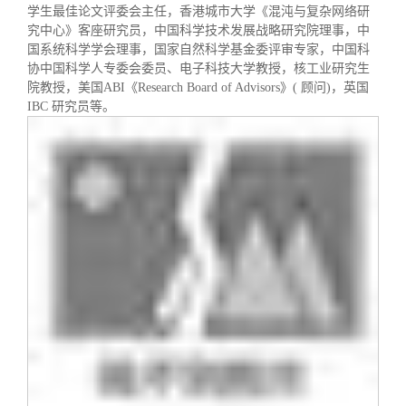
校友文苑
三创大赛
会长致辞
学生最佳论文评委会主任，香港城市大学《混沌与复杂网络研
究中心》客座研究员，中国科学技术发展战略研究院理事，中
国系统科学学会理事，国家自然科学基金委评审专家，中国科
校友讲坛
实用信息
总会章程
协中国科学人专委会委员、电子科技大学教授，核工业研究生
院教授，美国
ABI
《
Research Board of Advisors
》
(
顾问
)
，英国
IBC
研究员等。
校友视界
理事会名单
制度法规
联系我们