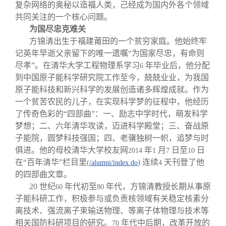
复杂网络的奥秘以造福人类，己经成为国内外各个领域
共同关注的一个核心问题。
为国尽忠克难关
方锦清出生于福建莆田的一个贫穷家庭。他始终牢
记英年早逝父亲留下的唯一遗嘱“为国家尽忠，有命则
尽孝”。在清华大学工程物理系学习
年毕业后，他分配
6
到中国原子能科学研究院工作至今，兢兢业业，为我国
原子能科技和新兴科学的发展创造诸多辉煌成就。作为
一个贫苦农民的儿子，在实现科学梦的征程中，他经历
了传奇色彩的“四部曲”：一、励志中学时代，萌发科学
梦想；二、六年清华攻读，迈进科学殿堂；三、奋战原
子能院，圆梦科技强国；四、老骥独树一帜，追梦与时
俱进。他的母校清华大学校友网
年
月
日至
日
2014
1
7
10
在“百年清华”栏目里
)
连续
天刊登了他
(
/alumni/index.do
4
的四部曲文章。
20
世纪
年代初至
年代，方锦清教授长期从事原
60
80
子能科研工作，积极参与或负责核领域有关稳定核素分
离技术、强流离子束输送物理、等离子体物理与技术等
相关国防科研项目的研究。
年代中后期，改革开放的
70