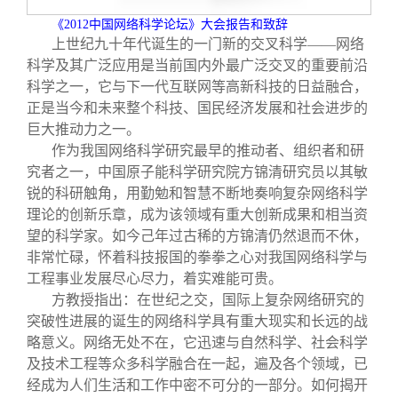
《
2012
中国网络科学论坛》大会报告和致辞
上世纪九十年代诞生的一门新的交叉科学——网络
科学及其广泛应用是当前国内外最广泛交叉的重要前沿
科学之一，它与下一代互联网等高新科技的日益融合，
正是当今和未来整个科技、国民经济发展和社会进步的
巨大推动力之一。
作为我国网络科学研究最早的推动者、组织者和研
究者之一，中国原子能科学研究院方锦清研究员以其敏
锐的科研触角，用勤勉和智慧不断地奏响复杂网络科学
理论的创新乐章，成为该领域有重大创新成果和相当资
望的科学家。如今己年过古稀的方锦清仍然退而不休，
非常忙碌，怀着科技报国的拳拳之心对我国网络科学与
工程事业发展尽心尽力，着实难能可贵。
方教授指出：在世纪之交，国际上复杂网络研究的
突破性进展的诞生的网络科学具有重大现实和长远的战
略意义。网络无处不在，它迅速与自然科学、社会科学
及技术工程等众多科学融合在一起，遍及各个领域，已
经成为人们生活和工作中密不可分的一部分。如何揭开