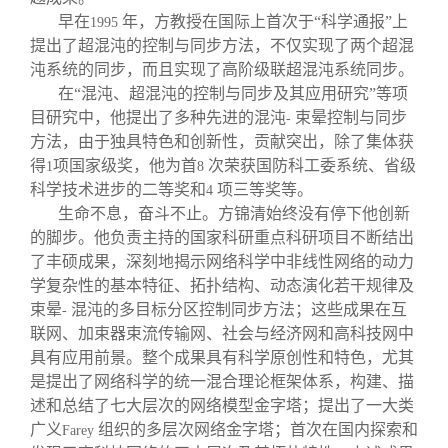
早在
年，方教授在国际上首次于“科学通报”上
1995
提出了超混沌的控制与同步方法，不仅实现了两个超混
沌系统的同步，而且实现了高阶级联超混沌系统同步。
在“混沌、超混沌的控制与同步及其应用研究”等项
目研究中，他提出了多种先进的混沌
束晕控制与同步
-
方法，由于独具特色和创新性，贡献突出，除了集体获
得
项国家级奖，他为首
次荣获国防科工委系统、省级
1
8
科学技术进步的二等奖和
项三等奖等。
4
生命不息，奋斗不止。方锦清始终没有停下他创新
的脚步。他负责主持的国家科研重点科研项目不断结出
了丰硕成果，深刻地揭示网络科学中非线性网络的动力
学复杂性的基本特征、拓扑结构、动态演化若干规律及
束晕
混沌的多目标分区控制同步方法；这些成果在互
-
联网、加束器束流传输网、社会与经济网和高科技网中
具有应用前景。整个成果具有科学原创性和特色，尤其
是提出了网络科学的统一混合理论框架体系，构建、描
述和总结了七大层次的网络模型金字塔；提出了一大类
广义
组织的多层次网络金字塔；首次在国内探索和
Farey