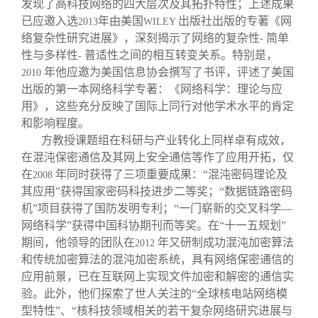
发现了高科技网络的四大层次及其拓扑特性；上述成果
已应邀入选
年由美国
出版社出版的专著《网
2013
WILEY
络复杂性研究进展》，深刻揭示了网络的复杂性
简单
-
性与多样性
普适性之间的相互转变关系。特别是，
-
年他应邀为美国信息协会撰写了书评，评述了美国
2010
出版的第一本网络科学专著：《网络科学：理论与应
用》，这些充分反映了国际上同行对他学术水平的肯定
和影响程度。
方教授课题组在科研与产业转化上同样卓有成效，
在混沌保密通信及其网上安全通信等作了应用开拓，仅
在
年同时获得了三项重要成果：“混沌密码理论及
2008
其应用”获得国家密码科技进步二等奖；“数据链路密码
机”项目获得了国防发明专利；“一门崭新的交叉科学—
网络科学”获得中国科协期刊而等奖。在“十一五规划”
期间，他领导的团队在
年又研制成功混沌加密算法
2012
和传统加密算法的混沌加密系统，具有网络保密通信的
应用前景，已在互联网上实现文件加密和解密的通信实
验。此外，他们探索了世人关注的“全球核电站网络模
型特性”、“核科技领域相关的若干复杂网络研究进展与