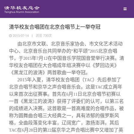
校友联络
回馈母校
地区联络
清华校友合唱团在北京合唱节上一举夺冠
2015-07-14
|
浏览
730
次
由北京市文联、北京音乐家协会、市文化艺术活动
媒体平台
年级联络
捐赠项目
中心、北京音乐台共同举办的“和平颂”
北京合唱
2015
节，于
年
月
在中国音乐学院国音堂举行决赛。清
2015
7
12
百年清华
院系校友工作
捐赠新闻
《清华校友通讯》
华校友合唱团在大合唱成年组决赛中以《梦回边关》
《黑龙江的波涛》两首歌曲一举夺冠。
2015
年入夏，清华校友合唱团（
）先后参加了
TAC
校友服务
专业委员会
捐赠纪事
《水木清华》
清华人物
北京合唱节和京华之声合唱音乐会。这是
成立两年
TAC
以来首次出征赛事。首先在
月
日北京合唱节初赛以
6
11
校友总会
兴趣群体
捐赠方法
我要订阅
清华故事
终身学习
一首《黑龙江的波涛》获得了评委们的认可，以第三名
的成绩进入决赛。这首歌是一首高难度的合唱作品，被
称为圆舞曲合唱三大经典之一，具有浓郁的俄罗斯风
关闭
西南联大校友会
义工计划
新媒体平台
青春风采
信息化服务
总会简介
格，全曲段落变化丰富，辽阔宽广，激扬澎湃。其后
在
月
日的第
届京华之声合唱比赛中又增加了英
TAC
6
28
22