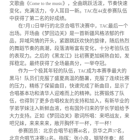
校友文苑
三创大赛
会长致辞
文歌曲《
》，全曲跳跃活泼，节奏快速
Come to the music
变化，充满活力，令人耳目一新。
在
支参赛队伍
TAC
44
中获得了第二名的好成绩。
校友讲坛
实用信息
总会章程
在
月
日举行的北京合唱节决赛中，
最后一个
7
12
TAC
出场。开场曲《梦回边关》是一首新疆风格浓郁的作
校友视界
理事会名单
品，异域风情的开头，紧跟跳跃欢快的旋律，随后热烈
的舞蹈节奏的高潮，段落清晰富有变化，十分考验队伍
的表现力。之后的《黑龙江》比初赛更加娴熟自如，发
制度法规
挥稳定。最终获得了全场最高分，一举夺冠。
作为一个极其年轻的队伍，
成为本赛季最大的
TAC
联系我们
黑马！队员们克服了盛夏高温的酷暑，克服了连续比赛
的压力，精练了保留曲目，快速完成了新曲目，显示了
合唱基本功和清华人迎难而上的精神。比赛锻炼了队
伍，也得到了更多合唱校友的支持和加入，有新毕业的
学弟学妹注入新鲜血液，也有国外归来的学长学姐给予
大力支持。正如《梦回边关》歌词所唱：来吧战友，来
吧兄妹，来来来来，敞开胸怀干一杯，干一杯！
参赛团员：北京合唱节初赛
名，京华之声
名，
46
37
北京合唱节决赛
名。指挥：张小良，钢琴伴奏：郝
51