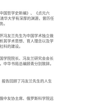
中国哲学史新编》、《贞元六
与清华大学有深厚的渊源，曾历任
务。
怀冯友兰先生为中国学术独立做
析其学术思想、育人理念以及学
社科的建设。
国学院院长、冯友兰研究会会长
，中华书局总编顾青分别致辞。
报告，报告回顾了冯友兰先生的人生
俄中友协主席、俄罗斯科学院远