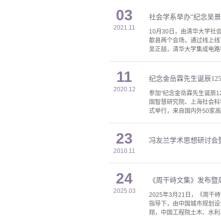
03
社会学系举办“纪念吴景
2021.11
10月30日，由清华大学
歙县两个会场，通过线上线
吴正喆，清华大学集成电路
11
纪念金岳霖先生诞辰12
2020.12
参加“纪念金岳霖先生诞辰1
国智慧研究院、上海社会科
式举行，来自国内外50家高
23
冯友兰学术思想研讨会
2010.11
24
《周干峙文集》发布暨
2025.03
2025年3月21日，《
指导下，由中国城市规划设
翔，中国工程院土木、水利