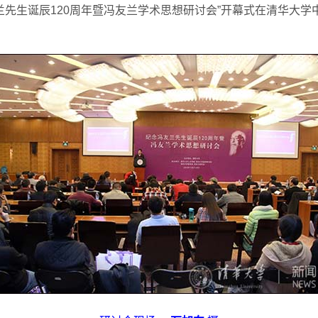
友兰先生诞辰120周年暨冯友兰学术思想研讨会”开幕式在清华大