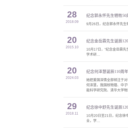
28
纪念郭永怀先生牺牲5
2018.09
9月26日，纪念郭永怀先
20
纪念金岳霖先生诞辰12
2015.10
10月17日，“纪念金岳
学术研....
20
纪念何泽慧诞辰110周
2024.03
她把爱国深情全部倾注于对
何泽慧，我国核物理、中子
能科学研究院、清华大学物
29
纪念徐中舒先生诞辰12
2018.11
10月20日至21日，纪念
业，学....