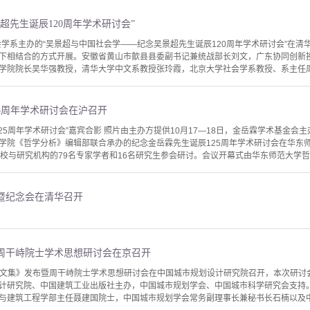
超先生诞辰120周年学术研讨会”
社会学系主办的“吴景超与中国社会学——纪念吴景超先生诞辰120周年学术研讨会”在
下相结合的方式开展。安徽省黄山市歙县县委副书记兼统战部长刘文，广东协同创新
学院院长吴华强教授，清华大学中文系教授张玲霞，北京大学社会学系教授、系主任周飞
5周年学术研讨会在沪召开
25周年学术研讨会”嘉宾合影 照片由主办方提供10月17—18日，金岳霖学术基金
学院《哲学分析》编辑部联合承办的纪念金岳霖先生诞辰125周年学术研讨会在华东
校与研究机构的79名专家学者和16名研究生参会研讨。会议开幕式由华东师范大学哲学
暨纪念会在清华召开
周干峙院士学术思想研讨会在京召开
周干峙文集》发布暨周干峙院士学术思想研讨会在中国城市规划设计研究院召开，本次研
计研究院、中国建筑工业出版社主办，中国城市规划学会、中国城市科学研究会支持
与建筑工程学部主任聂建国院士，中国城市规划学会常务副理事长兼秘书长石楠以及中国