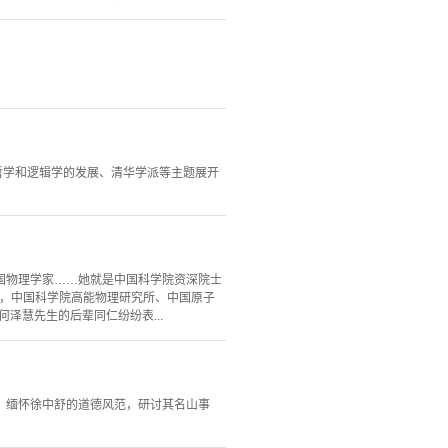
代哲学和逻辑学的发展、清华学派等主题展开
国物理学家……她就是中国科学院资深院士
日，中国科学院高能物理研究所、中国原子
泽慧先生的后辈同仁纷纷表...
堂，缅怀徐中舒的道德风范，研讨其名山事