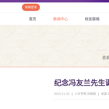
邮箱登录
首页
新闻中心
校友联络
总
纪念冯友兰先生诞
2015-11-25
|
人文学院 刘婉娟
|
来源 