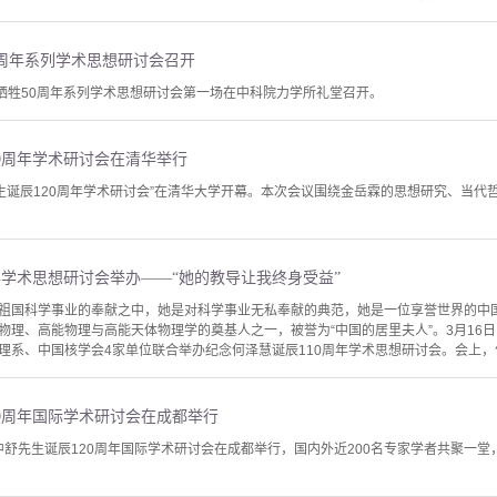
0周年系列学术思想研讨会召开
生牺牲50周年系列学术思想研讨会第一场在中科院力学所礼堂召开。
0周年学术研讨会在清华举行
霖先生诞辰120周年学术研讨会”在清华大学开幕。本次会议围绕金岳霖的思想研究、当
年学术思想研讨会举办——“她的教导让我终身受益”
祖国科学事业的奉献之中，她是对科学事业无私奉献的典范，她是一位享誉世界的中
物理、高能物理与高能天体物理学的奠基人之一，被誉为“中国的居里夫人”。3月16
理系、中国核学会4家单位联合举办纪念何泽慧诞辰110周年学术思想研讨会。会上，何
0周年国际学术研讨会在成都举行
徐中舒先生诞辰120周年国际学术研讨会在成都举行，国内外近200名专家学者共聚一