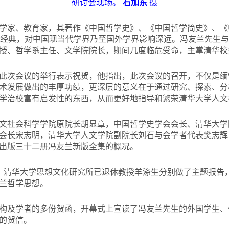
研讨会现场。
石加东
摄
学家、教育家，其著作《中国哲学史》、《中国哲学简史》、《
要经典，对中国现当代学界乃至国外学界影响深远。冯友兰先生
授、哲学系主任、文学院院长，期间几度临危受命，主掌清华校
此次会议的举行表示祝贺，他指出，此次会议的召开，不仅是缅
术发展做出的丰厚功绩，更深层的意义在于通过研究、探索、分
学治校富有启发性的东西，从而更好地指导和繁荣清华大学人文
文社会科学学院原院长胡显章，中国哲学史学会会长、清华大学
会长宋志明，清华大学人文学院副院长刘石与会学者代表樊志辉
出版三十二册冯友兰新版全集的概况。
chain，清华大学思想文化研究所已退休教授羊涤生分别做了主题
兰哲学思想。
构及学者的多份贺函，开幕式上宣读了冯友兰先生的外国学生、
的贺信。