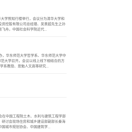
清华大学熊知行楼举行，会议分为清华大学和
投资控股有限公司总经理、吴景超先生之孙
舟，中国社会科学院近代...
会主办，华东师范大学哲学系、华东师范大学中
师范大学召开。会议以线上线下相结合的方
系教授、思勉人文高等研究...
讨会在中国工程院土木、水利与建筑工程学部
。研讨会现场住房和城乡建设部副部长秦海
城市规划协会、中国建筑学...