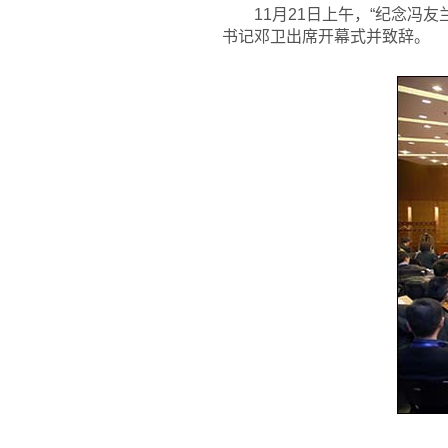
11
月21日上午，“纪念冯
书记邓卫出席开幕式并致辞。