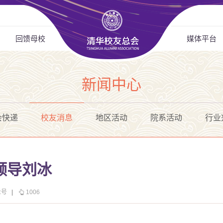
回馈母校
媒体平台
新闻中心
会快递
校友消息
地区活动
院系活动
行业
领导刘冰
众号
|
1006