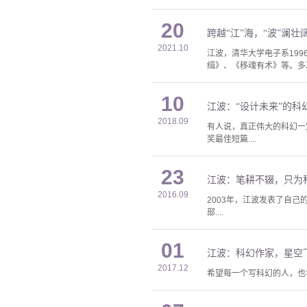
20
跨越“江”海，“波”澜
2021.10
江波，清华大学电子系19
缉》、《移魂有术》等。多
10
江波：“设计未来”的科
2018.09
有人说，真正伟大的科幻一
奖最佳短篇....
23
江波：笔耕不辍，只为
2016.09
2003年，江波发表了自己
部....
01
江波：科幻作家，星空
2017.12
希望每一个写科幻的人，也希