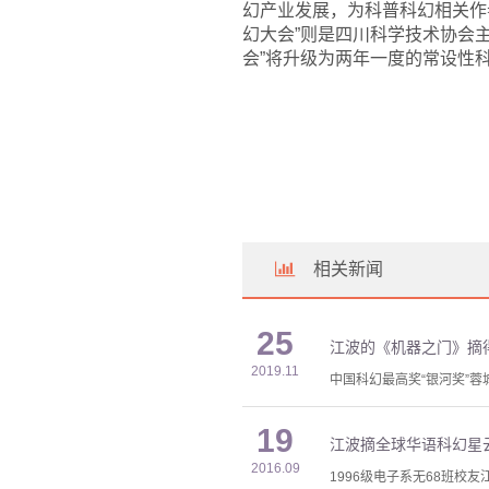
幻产业发展，为科普科幻相关作
幻大会”则是四川科学技术协会主办
会”将升级为两年一度的常设性
相关新闻
25
江波的《机器之门》摘
2019.11
中国科幻最高奖“银河奖”
19
江波摘全球华语科幻星
2016.09
1996级电子系无68班