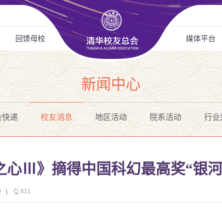
回馈母校
媒体平台
新闻中心
会快递
校友消息
地区活动
院系活动
行业
之心Ⅲ》摘得中国科幻最高奖“银河
会
|
811