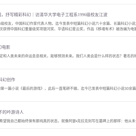
壮阔，抒写精彩科幻｜访清华大学电子工程系1996级校友江波
96级校友，中国科幻作家代表人物。迄今发表中短篇科幻小说六十余篇、长篇科幻小
次获得中国科幻重量级奖项银河奖、华语科幻星云奖，作品《移魂有术》被改编为电影《
幻电影
定和人类未来的命运息息相关，能够预测未来。我们人类会是什么样的状态？著名的科
科幻创作
的第一篇小说《最后的游戏》，此后一直笔耕不辍，迄今已发表中短篇科幻小说30余篇，
下的吟游诗人
望我自己都始终保有那纯真的状态，就像阿瑟•克拉克刻写在墓碑上的那样：他从未长大，却从