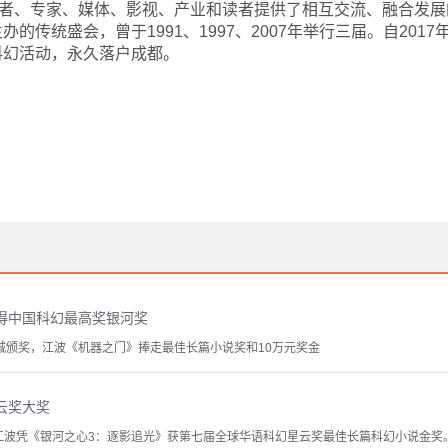
者、专家、媒体、影视、产业和读者提供了相互交流、融合发展
的传统盛会，曾于1991、1997、2007年举行三届。自201
科幻活动，永久落户成都。
得中国科幻最高奖银河奖
蓉城颁奖，江波《机器之门》捧走最佳长篇小说奖和10万元奖金
云奖大奖
校友江波凭《银河之心3：逐影追光》获第七届全球华语科幻星云奖最佳长篇科幻小说金奖