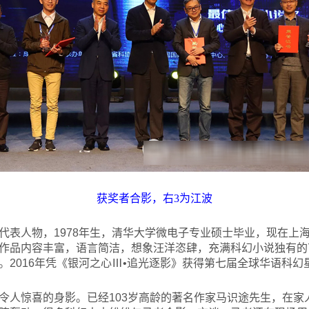
获奖者合影，右3为江波
代表人物，1978年生，清华大学微电子专业硕士毕业，现在上海
作品内容丰富，语言简洁，想象汪洋恣肆，充满科幻小说独有的艺
。2016年凭《银河之心Ⅲ•追光逐影》获得第七届全球华语科
令人惊喜的身影。已经103岁高龄的著名作家马识途先生，在家