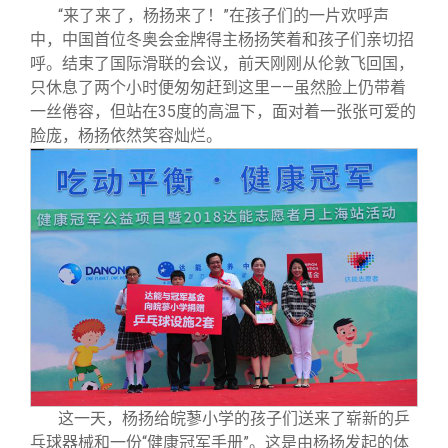
校友文苑
三创大赛
会长致辞
“来了来了，杨扬来了！”在孩子们的一片欢呼声
中，中国首位冬奥会金牌得主杨扬笑着和孩子们亲切招
呼。结束了国际滑联的会议，前天刚刚从伦敦飞回国，
校友讲坛
实用信息
总会章程
只休息了两个小时便匆匆赶到这里——虽然脸上仍带着
一丝倦容，但站在35度的高温下，面对着一张张可爱的
校友视界
理事会名单
脸庞，杨扬依然笑容灿烂。
制度法规
联系我们
这一天，杨扬给皖蓼小学的孩子们送来了崭新的乒
乓球器械和一份“健康冠军手册”。这是由杨扬发起的体