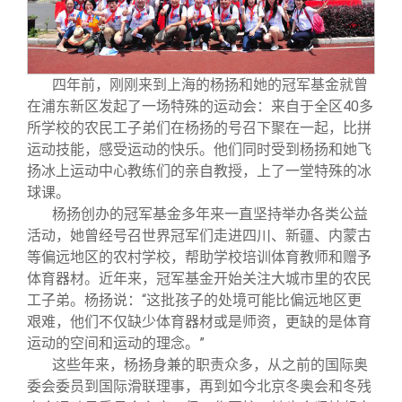
四年前，刚刚来到上海的杨扬和她的冠军基金就曾
在浦东新区发起了一场特殊的运动会：来自于全区40多
所学校的农民工子弟们在杨扬的号召下聚在一起，比拼
运动技能，感受运动的快乐。他们同时受到杨扬和她飞
扬冰上运动中心教练们的亲自教授，上了一堂特殊的冰
球课。
杨扬创办的冠军基金多年来一直坚持举办各类公益
活动，她曾经号召世界冠军们走进四川、新疆、内蒙古
等偏远地区的农村学校，帮助学校培训体育教师和赠予
体育器材。近年来，冠军基金开始关注大城市里的农民
工子弟。杨扬说：“这批孩子的处境可能比偏远地区更
艰难，他们不仅缺少体育器材或是师资，更缺的是体育
运动的空间和运动的理念。”
这些年来，杨扬身兼的职责众多，从之前的国际奥
委会委员到国际滑联理事，再到如今北京冬奥会和冬残