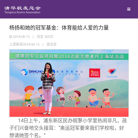
校友联络
回馈母校
地区联络
杨扬和她的冠军基金：体育能给人爱的力量
2018-06-15
|
浏览
505
次
上观新闻2018-06-15
|
龚洁芸
媒体平台
年级联络
捐赠项目
百年清华
院系校友工作
捐赠新闻
《清华校友通讯》
校友服务
专业委员会
捐赠纪事
《水木清华》
清华人物
校友总会
兴趣群体
捐赠方法
我要订阅
清华故事
终身学习
14
日上午，浦东新区民办皖蓼小学里热闹非凡，孩
关闭
西南联大校友会
义工计划
新媒体平台
青春风采
信息化服务
总会简介
子们兴奋地交头接耳：“奥运冠军要来我们学校啦，好
想请她签个名。”