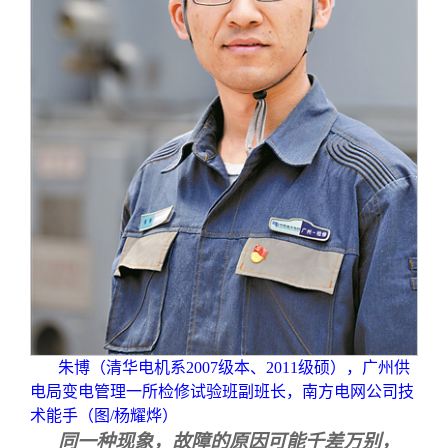
校友文苑
三创大赛
会长致辞
校友讲坛
实用信息
总会章程
校友视界
理事会名单
制度法规
联系我们
朱博（清华电机系2007级本、2011级硕），广州供
电局变电管理一所检修试验班副班长，南方电网公司技
术能手（图/杨耀烨）
同一种现象，故障的原因可能千差万别，