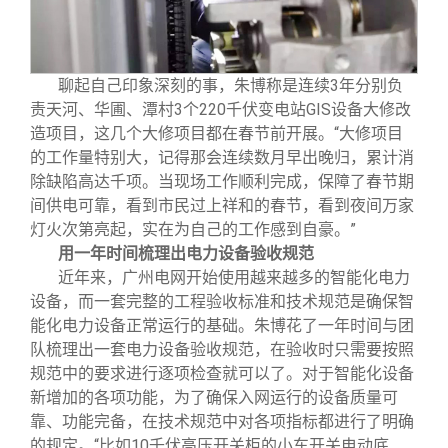
聊起自己印象深刻的事，朱博称是连续3年分别负
责天河、华圃、潭村3个220千伏变电站GIS设备大修改
造项目，这几个大修项目都在春节前开展。“大修项目
的工作量特别大，记得那会连续数月早出晚归，累计消
除缺陷高达千项。当现场工作顺利完成，保障了春节期
间供电可靠，看到市民过上祥和的春节，看到夜间万家
灯火次第亮起，实在为自己的工作感到自豪。”
用一年时间梳理出电力设备验收规范
近年来，广州电网开始使用越来越多的智能化电力
设备，而一套完整的工程验收标准和技术规范是确保智
能化电力设备正常运行的基础。朱博花了一年时间与团
队梳理出一套电力设备验收规范，在验收时只需要按照
规范中的要求进行逐项检查就可以了。对于智能化设备
新增加的各项功能，为了确保入网运行的设备质量可
靠、功能完备，在技术规范中对各项指标都进行了明确
的规定。“比如10千伏高压开关柜的小车开关电动底