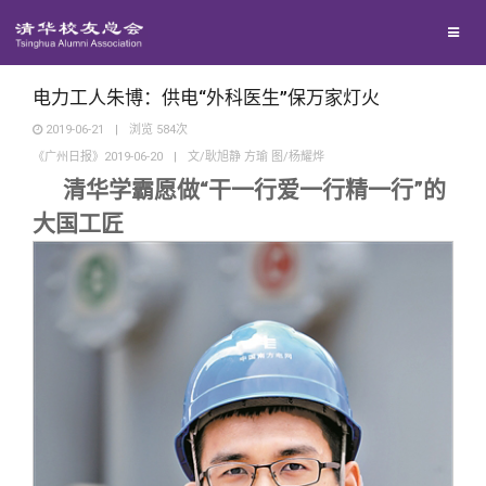
校友联络
回馈母校
地区联络
电力工人朱博：供电“外科医生”保万家灯火
2019-06-21
|
浏览
584
次
《广州日报》2019-06-20
|
文/耿旭静 方瑜 图/杨耀烨
媒体平台
年级联络
捐赠项目
清华学霸愿做“干一行爱一行精一行”的
大国工匠
百年清华
院系校友工作
捐赠新闻
《清华校友通讯》
校友服务
专业委员会
捐赠纪事
《水木清华》
清华人物
校友总会
兴趣群体
捐赠方法
我要订阅
清华故事
终身学习
关闭
西南联大校友会
义工计划
新媒体平台
青春风采
信息化服务
总会简介