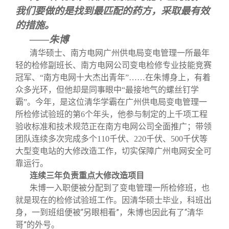
我们要做的是找到最匹配的药方，采取最有效
的措施。
——朱博
清华硕士、南方电网广州供电局变电管理一所最年
轻的检修副班长、南方电网公司变电检修专业技能竞赛
冠军、“南方电网十大杰出青年”……在朱博身上，有着
众多光环，但他却是同事眼中“最接地气的螺丝钉学
霸”。今年，是这位清华学霸在广州供电局变电管理一
所检修试验班的第6个年头，他参与制定的上千项工程
验收标准和技术规范正在南方电网公司全面推广；带领
团队连续多次完成多个110千伏、220千伏、500千伏等
大型变电站的大修改造工作，切实保障广州电网安全可
靠运行。
连续三年负责重点大修改造项目
朱博一入职便被分配到了变电管理一所检修班，也
就是现在的检修试验班工作。因清华硕士毕业，科班出
身，一到班组便被“另眼相看”，朱博也因此有了“清华
哥”的外号。