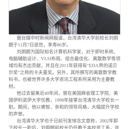
校友文苑
三创大赛
会长致辞
校友讲坛
实用信息
总会章程
校友视界
理事会名单
据台媒中时新闻网报道，台湾清华大学前校长刘炯
朗于11月7日逝世，享寿86岁。
刘炯朗为国际知名计算机科学家，对于即时系统、
制度法规
电脑辅助设计、VLSI布局、组合最佳化、离散数学等领
域均有杰出贡献，并且在2011年获得有“EDA界的诺贝
联系我们
尔奖”之称的卡夫曼奖。另外，其所撰写的离散数学教
科书，也被世界许多大学资讯工程系所采用为主要教
材。
他过去留美近40年间，曾在美国麻省理工学院、美
国伊利诺伊大学任教，1998年接掌台湾清华大学校长一
职。期间，他以睿智、亲和的领导风格，大幅提升学校
的声誉。
台湾清华大学也于日前刊发悼念文章称，2002年卸
下校长一职后，刘炯朗前校长仍任教于本校资工系，并