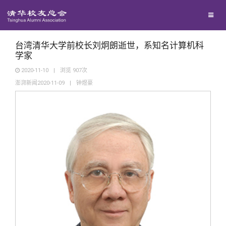
校友联络
回馈母校
地区联络
台湾清华大学前校长刘炯朗逝世，系知名计算机科
学家
2020-11-10
|
浏览
907
次
媒体平台
年级联络
捐赠项目
澎湃新闻2020-11-09
|
钟煜豪
百年清华
院系校友工作
捐赠新闻
《清华校友通讯》
校友服务
专业委员会
捐赠纪事
《水木清华》
清华人物
校友总会
兴趣群体
捐赠方法
我要订阅
清华故事
终身学习
关闭
西南联大校友会
义工计划
新媒体平台
青春风采
信息化服务
总会简介