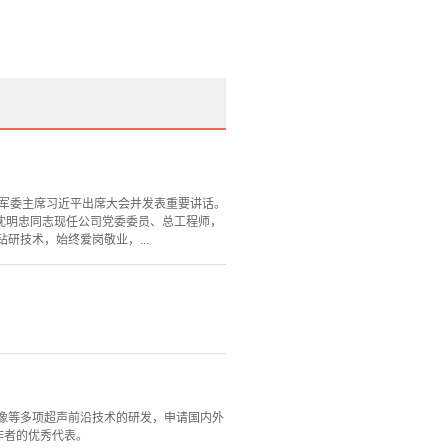
央军委主席习近平出席大会并发表重要讲话。
。沈明忠同志现任公司党委委员、总工程师，
研技术，始终爱岗敬业，...
像等多项超声前沿技术的研发，申请国内外
作者的优秀代表。