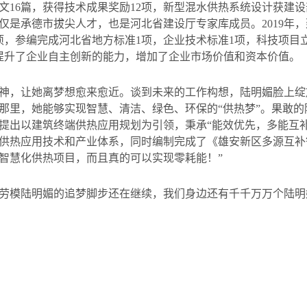
文
16
篇，获得技术成果奖励
12
项，新型混水供热系统设计获建设
仅是承德市拔尖人才，也是河北省建设厅专家库成员。
2019
年，
项，参编完成河北省地方标准
1
项，企业技术标准
1
项，科技项目
提升了企业自主创新的能力，增加了企业市场价值和资本价值。
神，让她离梦想愈来愈近。谈到未来的工作构想，陆明媚脸上绽
那里，她能够实现智慧、清洁、绿色、环保的“供热梦”。果敢
提出以建筑终端供热应用规划为引领，秉承“能效优先，多能互
供热应用技术和产业体系，同时编制完成了《雄安新区多源互补
智慧化供热项目，而且真的可以实现零耗能！”
劳模陆明媚的追梦脚步还在继续，我们身边还有千千万万个陆明