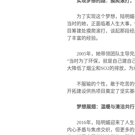
实现梦想的路：摸爬滚打，
为了实现这个梦想，陆明媚
当时的她，正面临着人生大事，
目筹建处摸爬滚打，谈起那段经
了丰富的经验。
2005
年，她带领团队主导完
“当时为了环保，就是自己建自
大降低了烟尘和
SO2
的排放，为
不服输的个性，敢于吃苦的
开拓建设供热项目奠定了坚实基
梦想展翅：温暖与清洁共行
2016
年，陆明媚迎来了人生
内心矛盾与焦虑交织，但更多的