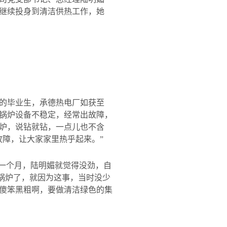
继续投身到清洁供热工作，她
的毕业生，承德热电厂如获至
锅炉设备不稳定，经常出故障，
炉，说钻就钻，一点儿也不含
故障，让大家家里热乎起来。”
了一个月，陆明媚就觉得没劲，自
”锅炉了，就因为这事，当时没少
傻笨黑粗啊，要做清洁绿色的集