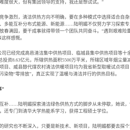
难度很大，但有集团领导的支持，我还是想试试。”
竞争激烈，清洁供热方向不明确，要在多种模式中选择适合自身
、多能互补分布式能源、新能源……陆明媚不仅努力学习探索专
放春满园，要干成事就得带领一个团队共同奋斗。“遇到艰难险
事这样感慨。
公司已经完成高邑清洁集中供热项目、临城县集中供热项目等十
总投资
8.63
亿元，所辖供热面积
5500
万平米，所辖区域年烟尘量
项目、威县醇代煤农村清洁供暖项目均为我省新型取暖试点项目
污染物“零排放”，真正实现了温暖与清洁并行的供热目标。
”
互补……陆明媚探索清洁绿色供热方式的脚步从未停歇，她说，
，还专门到清华大学热能系学习，获得工程硕士学位。
的研究也不断深入，只要是新技术、新项目，陆明媚都要去探个