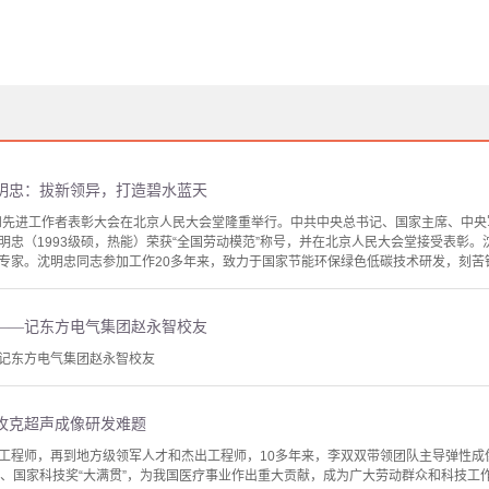
明忠：拔新领异，打造碧水蓝天
范和先进工作者表彰大会在北京人民大会堂隆重举行。中共中央总书记、国家主席、中
明忠（1993级硕，热能）荣获“全国劳动模范”称号，并在北京人民大会堂接受表彰
专家。沈明忠同志参加工作20多年来，致力于国家节能环保绿色低碳技术研发，刻苦钻
——记东方电气集团赵永智校友
记东方电气集团赵永智校友
攻克超声成像研发难题
工程师，再到地方级领军人才和杰出工程师，10多年来，李双双带领团队主导弹性成
省、国家科技奖“大满贯”，为我国医疗事业作出重大贡献，成为广大劳动群众和科技工