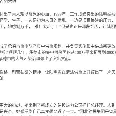
苦甜交织
付出了常人难以想象的心血，
1999
年，工作成绩突出的陆明媚被
怀孕、生子，一边是初为人母的慌乱，一边是项目筹建的压力，
历，她感慨万千，“难！太难了！”但是也正是那段经历，让陆
成了承德市热电联产集中供热规划，并负责实施集中供热新建改
己拆
!
”短短几年，承德市的集中供热面积从
100
万平米拓展到
3800
承德市的大气污染治理做出了突出贡献。
性格，刻苦钻研的精神，让陆明媚在清洁供热上开辟出了一片天
础。
更大的挑战，她来到了新成立的建投热力公司担任总经理。人到
是兴奋，她感觉到自己离梦想又近了一步。“河北建投集团是省