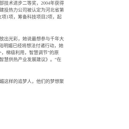
部技术进步二等奖，
2004
年获得
建投热力公司被认定为河北省第
立项
1
项，筹备科技项目
2
项，起
放出光彩，她说最想参与千年大
的陆明媚已经将想法付诸行动，她
补，梯级利用，智慧调节”的原
智慧供热产业发展建议》。“在
媚这样的追梦人，他们的梦想聚