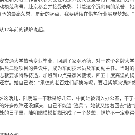
动模范称号，赴京参会并接受表彰，带着这个沉甸甸的荣誉，她
给予的最高荣誉，是新的起点，我要继续在供热行业实现梦想。”
从
17
年前的锅炉说起。
安交通大学热动专业毕业，回到了家乡承德，对于这个名牌大学
供热二期项目的建设中，成为车间技术员及车间副主任。当时的
志就要求特殊待遇，加班到
12
点是家常便饭，四五十度高温的锅
还拼。她自己说：“承德的老百姓们都挨冻呢，要赶紧解决锅炉
锅炉这活儿，陆明媚一干就是好几年，中间她被调入办公室，干
的好多故障还没解决，自己不能当“逃兵”，她就又接着回去“钻
处的日子里，陆明媚模模糊糊形成了一个梦想，锅炉不一定非得