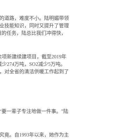
的道路，难度不小。陆明媚带领
业技能知识，同时又提升了管理
重的任务，陆总比我们冲得快，
余项新建续建项目，截至
2019
年
减少
274
万吨，
SO2
减少
5
万吨。
，对全省的清洁供暖工作起到了
“要一辈子专注地做一件事。”陆
究竟。自
1993
年以来，她作为主