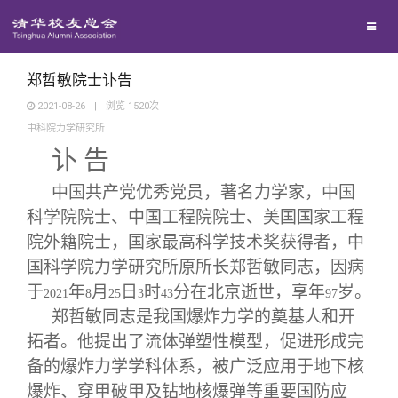
校友联络
回馈母校
地区联络
郑哲敏院士讣告
2021-08-26
|
浏览
1520
次
中科院力学研究所
|
媒体平台
年级联络
捐赠项目
讣 告
百年清华
院系校友工作
捐赠新闻
《清华校友通讯》
中国共产党优秀党员，著名力学家，中国
科学院院士、中国工程院院士、美国国家工程
校友服务
院外籍院士，国家最高科学技术奖获得者，中
专业委员会
捐赠纪事
《水木清华》
清华人物
国科学院力学研究所原所长郑哲敏同志，因病
于
年
月
日
时
分在北京逝世，享年
岁。
校友总会
2021
8
25
3
兴趣群体
捐赠方法
我要订阅
清华故事
终身学习
43
97
郑哲敏同志是我国爆炸力学的奠基人和开
拓者。他提出了流体弹塑性模型，促进形成完
关闭
西南联大校友会
义工计划
新媒体平台
青春风采
信息化服务
总会简介
备的爆炸力学学科体系，被广泛应用于地下核
爆炸、穿甲破甲及钻地核爆弹等重要国防应