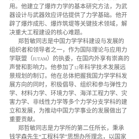
校友文苑
三创大赛
会长致辞
用。他建立了爆炸力学的基本研究方法，为武
器设计与武器效应评估提供了力学基础。他开
校友讲坛
实用信息
总会章程
辟了爆炸成形、爆炸筑堤等关键技术领域，解
决重大工程建设的核心难题。
校友视界
理事会名单
郑哲敏同志是中国力学学科建设与发展的
组织者和领导者之一，作为国际理论与应用力
学联盟（
）的执委，在国内外享有崇高的
制度法规
IUTAM
声誉和影响力。他参加了
年科学技术发展远
12
景规划的制订。他在总体把握我国力学学科发
联系我们
展方向的同时，积极倡导、组织和参与弹性力
学、材料力学、环境力学、海洋工程力学、灾
害力学、非线性力学等多个力学分支学科的建
立和发展，为推动中国力学事业的发展做出了
重要贡献。
郑哲敏同志是力学所的第二任所长，秉承
钱学森先生“工程科学”思想办所理念，以国家