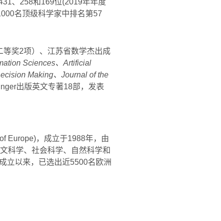
431
、
258
和
169
位
(2019
年年度
1000
名顶级科学家中排名第
57
二等奖
2
项）、江苏省数学杰出成
rmation Sciences
、
Artificial
Decision Making
、
Journal of the
inger
出版英文专著
18
部，发表
of Europe)
，成立于
1988
年，由
文科学、社会科学、自然科学和
成立以来，已选出近
5500
名欧洲