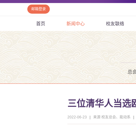
邮箱登录
首页
新闻中心
校友联络
总
三位清华人当选
2022-06-23
|
来源 校友总会、能动系
|