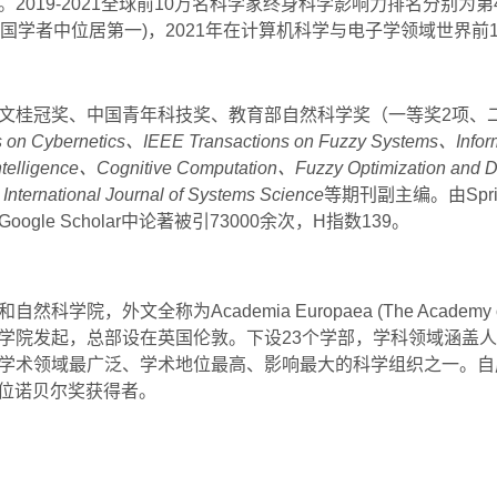
。
2019-2021
全球前
10
万名科学家终身科学影响力排名分别为第
国学者中位居第一
)
，
2021
年在计算机科学与电子学领域世界前
文桂冠奖、中国青年科技奖、教育部自然科学奖（一等奖
2
项、
 on Cybernetics
、
IEEE Transactions on Fuzzy Systems
、
Info
ntelligence
、
Cognitive Computation
、
Fuzzy Optimization and 
、
International Journal of Systems Science
等期刊副主编。由
Spr
Google Scholar
中论著被引
73000
余次，
H
指数
139
。
和自然科学院，外文全称为
Academia Europaea (The Academy 
学院发起，总部设在英国伦敦。下设
23
个学部，学科领域涵盖人
学术领域最广泛、学术地位最高、影响最大的科学组织之一。自
位诺贝尔奖获得者。