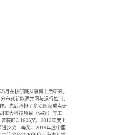
年
5
月在核研院从事博士后研究。
及分布式新能源并网与运行控制、
作。先后承担了多项国家重点研
司重大科技项目（课题）等工
。曾获
IEC 1906
奖、
2013
年度上
术进步奖二等奖、
2019
年度中国
奖二等奖及
2020
年度上海市科学