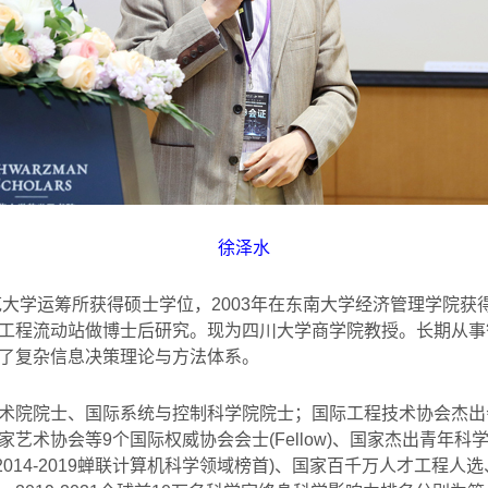
徐泽水
范大学运筹所获得硕士学位，
2003
年在东南大学经济管理学院获
工程流动站做博士后研究。现为四川大学商学院教授。长期从事
了复杂信息决策理论与方法体系。
术院院士、国际系统与控制科学院院士；国际工程技术协会杰出
家艺术协会等
9
个国际权威协会会士
(Fellow)
、国家杰出青年科
2014-2019
蝉联计算机科学领域榜首
)
、国家百千万人才工程人选