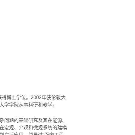
获得博士学位。
2002
年获伦敦大
大学学院从事科研和教学。
杂问题的基础研究及其在能源、
在宏观、介观和微观系统的建模
到广泛应用。领导过“面向工程