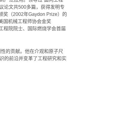
议论文共
500
多篇，获得发明专
顿奖（
2002
年
Gaydon Prize
）的
美国机械工程师协会金奖
工程院院士、国际燃烧学会首届
创性的贡献。他在介观和原子尺
识的前沿并变革了工程研究和实