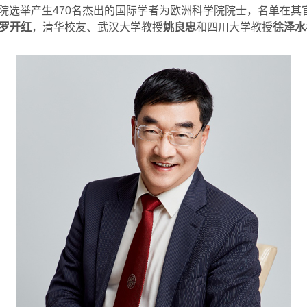
院选举产生
470
名杰出的国际学者为欧洲科学院院士，名单在其
罗开红
，清华校友、武汉大学教授
姚良忠
和四川大学教授
徐泽水