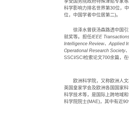
享受国务院政府特殊津贴专家等
科学影响力排名世界第
30
位，中
位，中国学者中位居第二
)
。
徐泽水曾获汤森路透中国引
就奖等。担任
IEEE Transactions
Intelligence Review
、
Applied I
Operational Research Society
SSCI/SCI
检索论文
700
余篇，在
欧洲科学院，又称欧洲人文
英国皇家学会及欧洲各国国家科
科学技术等，是国际上跨地域和
科学院院士
(MAE)
，其中有近
90