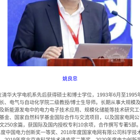
姚良忠
在清华大学电机系先后获得硕士和博士学位，
1993
年
6
月至
1995
长、电气与自动化学院二级教授
/
博士生导师。长期从事大规模
及新能源发电中的电力电子技术应用、规模化储能等技术研究工
基金、国家自然科学基金国际合作与交流项目，以及国家电网公
文
250
余篇，获国际及国内授权专利
10
余项，合作撰写专著
5
部
年度中国电力创新奖一等奖、
2018
年度国家电网有限公司科学技
、
2019
年度北京市科学技术进步奖二等奖、
2020
年度电力创新