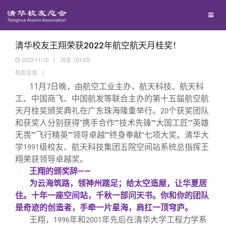
校友联络
回馈母校
地区联络
清华校友王翔荣获2022年航空航天月桂奖！
2022-11-10
|
浏览
1073
次
校友总会
|
媒体平台
年级联络
捐赠项目
11
月
日晚，由航空工业主办，航天科技、航天科
7
工、中国商飞、中国航发等联合主办的第十五届航空航
百年清华
院系校友工作
捐赠新闻
《清华校友通讯》
天月桂奖颁奖典礼在广东珠海隆重举行。
个获奖团队
20
和获奖人分别获得
携手合作
技术先锋
大国工匠
英雄
“
”“
”“
”“
无畏
飞行精英
领导卓越
终身奉献
七项大奖。清华大
”“
”“
”“
”
校友服务
专业委员会
捐赠纪事
《水木清华》
清华人物
学
级校友、航天科技集团五院空间站系统总指挥王
1991
翔荣获领导卓越奖。
校友总会
兴趣群体
捐赠方法
我要订阅
清华故事
终身学习
王翔的颁奖辞——
为云海筑路，领神州踏足；给太空造屋，让华夏居
住。十年一座空间站，千秋一部问天书。你和你的团队
关闭
西南联大校友会
义工计划
新媒体平台
青春风采
信息化服务
总会简介
是奇迹的创造者，手牵一片星海，肩扛一顶穹庐。
王翔，
年和
年先后在清华大学工程力学系
1996
2001