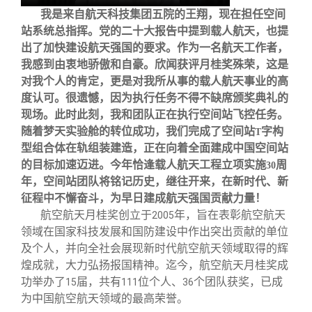
我是来自航天科技集团五院的王翔，现在担任空间
站系统总指挥。党的二十大报告中提到载人航天，也提
出了加快建设航天强国的要求。作为一名航天工作者，
我感到由衷地骄傲和自豪。欣闻获评月桂奖殊荣，这是
对我个人的肯定，更是对我所从事的载人航天事业的高
度认可。很遗憾，因为执行任务不得不缺席颁奖典礼的
现场。此时此刻，我和团队正在执行空间站飞控任务。
随着梦天实验舱的转位成功，我们完成了空间站
字构
T
型组合体在轨组装建造，正在向着全面建成中国空间站
的目标加速迈进。今年恰逢载人航天工程立项实施
周
30
年，空间站团队将铭记历史，继往开来，在新时代、新
征程中不懈奋斗，为早日建成航天强国贡献力量！
航空航天月桂奖创立于
年，旨在表彰航空航天
2005
领域在国家科技发展和国防建设中作出突出贡献的单位
及个人，并向全社会展现新时代航空航天领域取得的辉
煌成就，大力弘扬报国精神。迄今，航空航天月桂奖成
功举办了
届，共有
位个人、
个团队获奖，已成
15
111
36
为中国航空航天领域的最高荣誉。