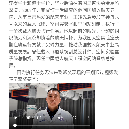
校友文苑
三创大赛
会长致辞
获得学士和博士学位，毕业后前往德国马普协会金属所
深造。
年，完成博士后研究的他回国加入航天五
2003
院，从事自己热爱的航天事业。王翔先后参加了神舟六
校友讲坛
实用信息
总会章程
号以来的载人飞船、空间实验室和空间站研制，执行了
十余次载人航天飞行任务。他以超前的眼光、卓越的组
校友视界
理事会名单
织能力和沉稳却执着的航天情怀，为我国太空实验室长
期在轨运行贡献了尖端力量，推动我国载人航天事业高
质量发展。曾任载人飞船系统副总设计师、空间实验室
制度法规
系统总指挥，现任中国载人航天工程空间站系统总指
挥。
联系我们
因为执行任务无法来到颁奖现场的王翔通过视频发
表了获奖感言：