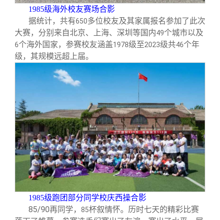
1985
级海外校友赛场合影
据统计，共有
多位校友及其家属报名参加了此次
650
大赛，分别来自北京、上海、深圳等国内
个城市以及
49
个海外国家，参赛校友涵盖
级至
级共
个年
6
1978
2023
46
级，其规模远超上届。
1985
级跑团部分同学校庆西操合影
85/90
再同学，
杯叙情怀。历时七天的精彩比赛
85