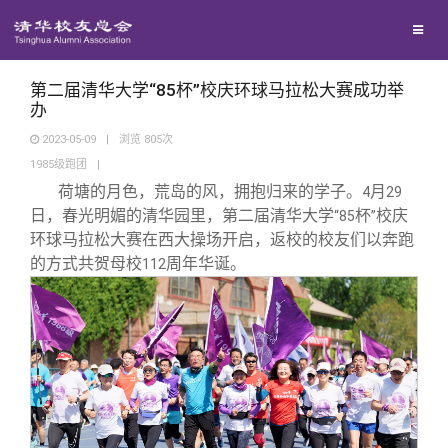
校友联络
回馈母校
地区联络
第二届清华大学“85杯”校庆环球马拉松大赛成功举
办
2023-05-09
|
浏览
805
次
媒体平台
年级联络
捐赠项目
1985级跑团
|
荷塘的月色，荒岛的风，拥抱归来的学子。
月
4
29
百年清华
院系校友工作
捐赠新闻
《清华校友通讯》
日，春光明媚的清华园里，第二届清华大学
杯
校庆
“85
”
环球马拉松大赛在西大操场开启，返校的校友们以奔跑
的方式共贺母校
周年华诞。
112
校友服务
专业委员会
捐赠纪事
《水木清华》
清华人物
校友总会
兴趣群体
捐赠方法
我要订阅
清华故事
终身学习
关闭
西南联大校友会
义工计划
新媒体平台
青春风采
信息化服务
总会简介