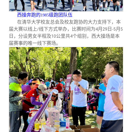
校友文苑
三创大赛
会长致辞
西操奔跑的
级跑团队伍
1985
校友讲坛
实用信息
总会章程
在清华大学校友总会及校友跑协的大力支持下，本
届大赛以线上
线下方式举办，比赛时间为
月
日
月
/
4
29
-5
5
日，分设男女半程及
公里共
个组别，西大操场是本
10
4
校友视界
理事会名单
届赛事的唯一线下赛场。
制度法规
联系我们