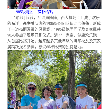
1985
级跑团西操补给站
铜铃叮铃铃，加油声阵阵，西大操场上汇成了欢乐
的海洋，高举着队旗的
级跑团队伍浩浩荡荡，形成
1985
了一道亮丽温馨的风景线，
级跑团同学及其家属共
1985
人参加了现场开跑仪式。清华一家亲，健康欢乐跑，
90
从首届比赛开始，越来越多其他年级的清华校友及其家
属踊跃报名参赛，感受
杯比赛的独特魅力。
85