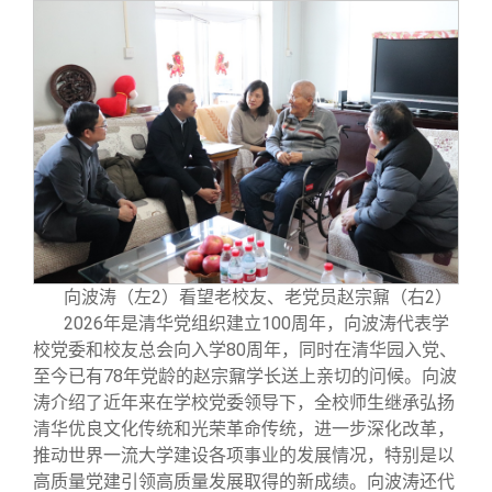
校友文苑
三创大赛
会长致辞
校友讲坛
实用信息
总会章程
校友视界
理事会名单
制度法规
联系我们
向波涛（左2）看望老校友、老党员赵宗鼐（右2）
2026年是清华党组织建立100周年，向波涛代表学
校党委和校友总会向入学80周年，同时在清华园入党、
至今已有78年党龄的赵宗鼐学长送上亲切的问候。向波
涛介绍了近年来在学校党委领导下，全校师生继承弘扬
清华优良文化传统和光荣革命传统，进一步深化改革，
推动世界一流大学建设各项事业的发展情况，特别是以
高质量党建引领高质量发展取得的新成绩。向波涛还代