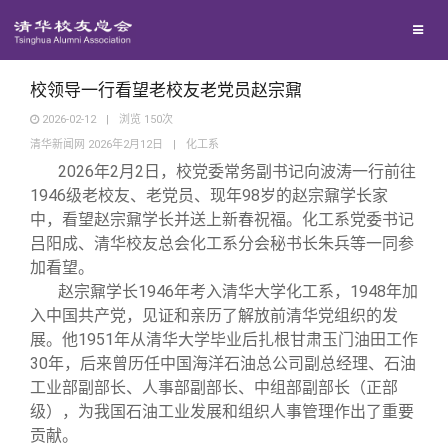
校友联络
回馈母校
地区联络
校领导一行看望老校友老党员赵宗鼐
2026-02-12
|
浏览
150
次
清华新闻网 2026年2月12日
|
化工系
媒体平台
年级联络
捐赠项目
2026年2月2日，校党委常务副书记向波涛一行前往
1946级老校友、老党员、现年98岁的赵宗鼐学长家
百年清华
院系校友工作
捐赠新闻
《清华校友通讯》
中，看望赵宗鼐学长并送上新春祝福。化工系党委书记
吕阳成、清华校友总会化工系分会秘书长朱兵等一同参
加看望。
校友服务
专业委员会
捐赠纪事
《水木清华》
清华人物
赵宗鼐学长1946年考入清华大学化工系，1948年加
入中国共产党，见证和亲历了解放前清华党组织的发
校友总会
兴趣群体
捐赠方法
我要订阅
清华故事
终身学习
展。他1951年从清华大学毕业后扎根甘肃玉门油田工作
30年，后来曾历任中国海洋石油总公司副总经理、石油
工业部副部长、人事部副部长、中组部副部长（正部
关闭
西南联大校友会
义工计划
新媒体平台
青春风采
信息化服务
总会简介
级），为我国石油工业发展和组织人事管理作出了重要
贡献。