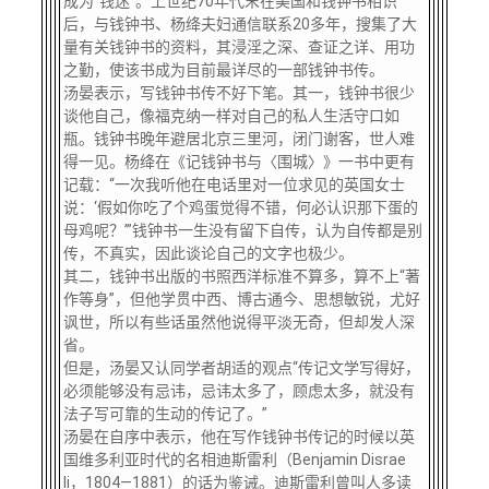
成为“钱迷”。上世纪70年代末在美国和钱钟书相识
校友文苑
三创大赛
会长致辞
后，与钱钟书、杨绛夫妇通信联系20多年，搜集了大
量有关钱钟书的资料，其浸淫之深、查证之详、用功
之勤，使该书成为目前最详尽的一部钱钟书传。
校友讲坛
实用信息
总会章程
汤晏表示，写钱钟书传不好下笔。其一，钱钟书很少
谈他自己，像福克纳一样对自己的私人生活守口如
瓶。钱钟书晚年避居北京三里河，闭门谢客，世人难
校友视界
理事会名单
得一见。杨绛在《记钱钟书与〈围城〉》一书中更有
记载：“一次我听他在电话里对一位求见的英国女士
制度法规
说：‘假如你吃了个鸡蛋觉得不错，何必认识那下蛋的
母鸡呢？’”钱钟书一生没有留下自传，认为自传都是别
传，不真实，因此谈论自己的文字也极少。
联系我们
其二，钱钟书出版的书照西洋标准不算多，算不上“著
作等身”，但他学贯中西、博古通今、思想敏锐，尤好
讽世，所以有些话虽然他说得平淡无奇，但却发人深
省。
但是，汤晏又认同学者胡适的观点“传记文学写得好，
必须能够没有忌讳，忌讳太多了，顾虑太多，就没有
法子写可靠的生动的传记了。”
汤晏在自序中表示，他在写作钱钟书传记的时候以英
国维多利亚时代的名相迪斯雷利（Benjamin Disrae
li，1804—1881）的话为鉴诫。迪斯雷利曾叫人多读