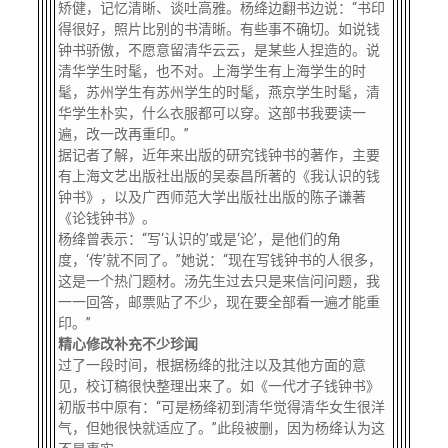
矫健，记忆清晰、谈吐高雅。杨绛边翻书边说：“书印
得很好，照片比别的书清晰。有些事不确切。如说钱
钟书骄傲，不愿意留清华云云，是某些人捏造的。说
清华学生时髦，也不对。上海学生有上海学生的时
髦，苏州学生有苏州学生的时髦，燕京学生时髦，清
华学生朴实，什么衣服都可以穿。这部书我要读一
遍，改一改再重印。”
据记者了解，近年来出版的研究钱钟书的著作，主要
有上海文艺出版社出版的吴泰昌所著的《我认识的钱
钟书》，以及广西师范大学出版社出版的陈子谦著
《论钱钟书》。
杨绛曾表示：“写‘认识的’或是‘论’，是他们的角
度，‘传’就不同了。”她说：“现在写钱钟书的人很多，
这是一个热门题材。汤先生过去只是来信问问题，我
一一回答，邮票贴了不少，现在要全部看一遍才能重
印。”
精心修改补充不少珍闻
过了一段时间，根据杨绛的批注以及其他方面的意
见，校订稿很快整理出来了。如《一代才子钱钟书》
初版书中原有：“可是杨绛初到清华觉得清华女生很洋
气，但她很快就适应了。”此段被删，因为杨绛认为这