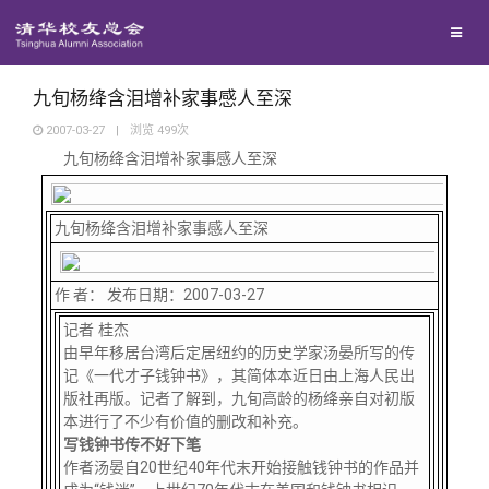
校友联络
回馈母校
地区联络
九旬杨绛含泪增补家事感人至深
2007-03-27
|
浏览
499
次
九旬杨绛含泪增补家事感人至深
媒体平台
年级联络
捐赠项目
百年清华
九旬杨绛含泪增补家事感人至深
院系校友工作
捐赠新闻
《清华校友通讯》
校友服务
作 者： 发布日期：2007-03-27
专业委员会
捐赠纪事
《水木清华》
清华人物
记者 桂杰
由早年移居台湾后定居纽约的历史学家汤晏所写的传
校友总会
兴趣群体
捐赠方法
我要订阅
清华故事
终身学习
记《一代才子钱钟书》，其简体本近日由上海人民出
版社再版。记者了解到，九旬高龄的杨绛亲自对初版
本进行了不少有价值的删改和补充。
关闭
西南联大校友会
义工计划
新媒体平台
青春风采
信息化服务
总会简介
写钱钟书传不好下笔
作者汤晏自20世纪40年代末开始接触钱钟书的作品并