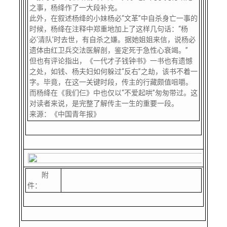
之事，杨绛作了一大段补充。
此外，在叙述杨绛的小妹杨必“文革”中自杀身亡一事的
时候，杨绛在注释中郑重地加上了这样几句话：“杨
必‘清队’时去世，有自杀之嫌。据她姐姐来信，说杨必
遗体由红卫兵交法医解剖，鉴定死于急性心衰竭。”
但也有评论指出，《一代才子钱钟书》一书也有遗憾
之处，如钱、杨夫妇如何躲过“反右”之劫，该书不着一
字。毕竟，在这一关键时段，传主的行藏颇值咀嚼。
而杨绛在《我们仨》中也仅以“不爱起哄”匆匆带过。这
对读者来说，是完整了解传主一生的重要一段。
来源：《中国青年报》
附
件：