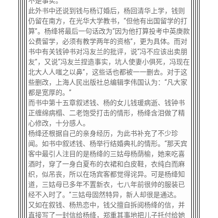
不是事实。
此外书中还说到钱与杨订婚后，杨回清华上学，钱则
仍留在南方，在光华大学教书，“但他有出国留学的打
算”。杨绛将最后一句话改为“因为他打算投考中英庚款
公费留学，必须有教学两年的资格”，更为具体。而对
书中有关钱钟书对冯友兰的批评，说“冯不应该出卖朋
友”，又说“冯友兰捏造事实，坑人使妻小俱死，冯现在
北大人人嗤之以鼻”，这些话也都被一一删去。对于这
些删改，上海人民出版社总编辑李伟国认为：“凡大家
都是宽厚的。”
而书中第十五章叙述钱、杨的女儿钱瑗病逝、钱钟书
正缠绵病榻、二老饱受打击的情形，杨绛含泪做了精
心修改，十分感人。
杨绛还根据自己的亲身经历，为此书补充了不少珍
闻。如书中叙述钱、杨举行结婚典礼的情形。“那天宾
客中最引人注目的是杨绛的三姑母杨荫榆，她来吃喜
酒时，穿了一身白夏布的衣裙和白皮鞋，衣纯白而麻
织，似吊丧，所以在场宾客都觉得诧异。可是杨绛知
道，三姑母已多年不置新衣，七八年前很帅的服装已
经不入时了。”三姑母固然特异，新人却很是通达。
又如在叙钱、杨热恋中，钱父擅自拆阅杨绛的信，并
直接写了一封信给杨绛，郑重其事地把儿子托付给她