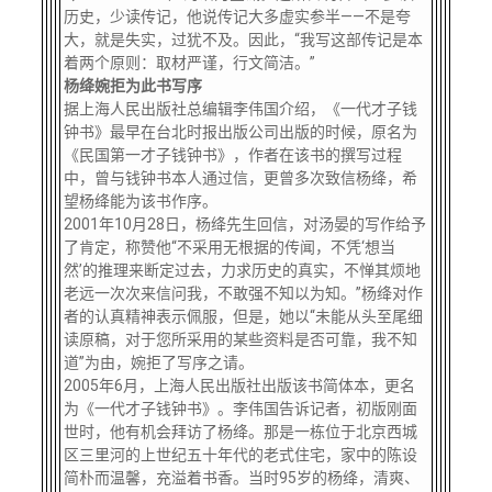
历史，少读传记，他说传记大多虚实参半——不是夸
大，就是失实，过犹不及。因此，“我写这部传记是本
着两个原则：取材严谨，行文简洁。”
杨绛婉拒为此书写序
据上海人民出版社总编辑李伟国介绍，《一代才子钱
钟书》最早在台北时报出版公司出版的时候，原名为
《民国第一才子钱钟书》，作者在该书的撰写过程
中，曾与钱钟书本人通过信，更曾多次致信杨绛，希
望杨绛能为该书作序。
2001年10月28日，杨绛先生回信，对汤晏的写作给予
了肯定，称赞他“不采用无根据的传闻，不凭‘想当
然’的推理来断定过去，力求历史的真实，不惮其烦地
老远一次次来信问我，不敢强不知以为知。”杨绛对作
者的认真精神表示佩服，但是，她以“未能从头至尾细
读原稿，对于您所采用的某些资料是否可靠，我不知
道”为由，婉拒了写序之请。
2005年6月，上海人民出版社出版该书简体本，更名
为《一代才子钱钟书》。李伟国告诉记者，初版刚面
世时，他有机会拜访了杨绛。那是一栋位于北京西城
区三里河的上世纪五十年代的老式住宅，家中的陈设
简朴而温馨，充溢着书香。当时95岁的杨绛，清爽、