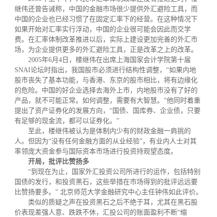
继伟还曾告诫称，中国的金融市场很少提供外汇避险工具，而
中国的企业也已经习惯了在固定汇率下的经营。在这种情况下
如果开始对汇率实行浮动，中国的企业很可能会因此而交学
费。在汇率体制改革推进以后，实际上建设更加完善的外汇市
场，为企业提供更多的外汇避险工具，正是改革之上的改革。
2005
年
6
月
4
日，楼继伟在出席上海国家会计学院第十届
SNAI
论坛时指出，我国股市必须进行结构性调整，
“
如果内地
股市丧失了基本功能，与香港、东京的股市相比，将有边缘化
的危险。中国的好企业选择去海外上市，内地股市没有了好的
产品，就不可能正常。如何调整，需要有大智慧。
”
他同时着重
提出了资产证券化的发展方向，
“
国债、国库券、企业债，只要
有足够的现金流，都可以证券化。
”
至此，楼继伟被认为是体制内少有的财政金融一肩挑的
人。但因为
“
没有任何金融方面的从业经验
”
，有业内人士对其
率领庞大资金参与国际资本市场进行投资持观望态度。
开局，批评比赞扬多
“
到现在为止，国家外汇投资公司所进行的运作，包括特别
国债的发行，和投资黑石，这些举措在市场得到的批评远远要
比赞扬要多。
”
北京师范大学金融研究中心主任钟伟如此评价。
类似的质疑之声在投资黑石之后不绝于耳，尤其在黑石股
价表现差强人意、跌跌不休，汇投公司的账面盈利不断
“
缩