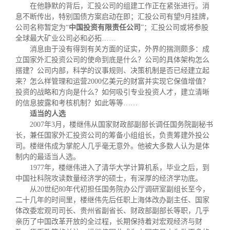
在他静默的背后，汇投公司的组建工作正在紧张进行。消
息不断传出，特别国债方案启动在即；汇投公司有望
9
月挂牌，
公司名称暂定为
“
中国投资有限责任公司
”
；汇投公司或将参股
全球最大矿业公司必和必拓
……
消息由于没有得到有关方面的证实，外界的揣测颇多：成
立国家外汇投资公司的使命到底是什么？公司的具体架构怎么
搭建？公司内部，科学的议事规则、决策机制是否已经建立起
来？怎么样管理和运营
2000
亿美元的财富并实现它保值增值？
投资的战略和方向是什么？如何吸引专业投资人才，建立清晰
的信息披露和考核机制？如此等等
……
适当的人选
2007
年
3
月，楼继伟从国家财政部副部长调任国务院副秘书
长，兼任国家外汇投资公司的筹备小组组长，负责筹建外投公
司。楼继伟成为掌舵人几乎毫无意外。他被大多数人认为是体
制内的最适当人选。
1977
年，楼继伟进入了清华大学计算机系，毕业之后，到
中国社科院攻读数量经济学的硕士，有深厚的经济学功底。
从
20
世纪
80
年代初担任国务院办公厅调研室副组长至今，
二十几年的时间里，楼继伟先后任职上海体改办副主任、国家
体改委宏观司司长、贵州省副省长、财政部副部长等职，几乎
亲历了中国改革开放的全过程，长期保持着对宏观经济与财