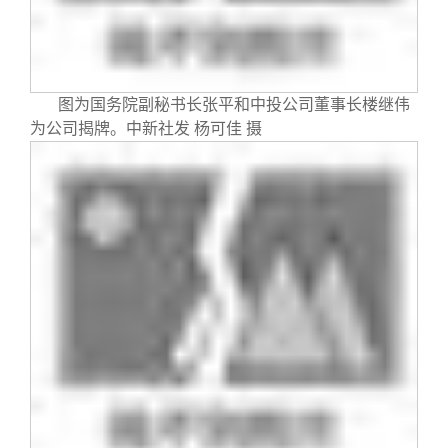
校友文苑
三创大赛
会长致辞
校友讲坛
实用信息
总会章程
图为国务院副秘书长张平和中投公司董事长楼继伟
校友视界
理事会名单
为公司揭牌。中新社发 杨可佳 摄
制度法规
联系我们