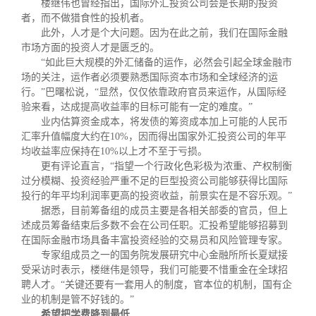
楼继伟也曾经指出，国际外汇投资公司会是长期的投资
者，而不做猎食性的投机者。
此外，人才是个大问题。因为在此之前，我们在国际金融
市场方面的投资人才是匮乏的。
“
如此巨大规模的外汇储备的运作，必然会引起全球金融市
场的关注，运作者必须要熟悉国际资本市场和全球经济的运
行。
”
巴曙松说，
“
显然，仅仅依靠政府官员来运作，从国际经
验来看，达成提高收益率的目标可能有一定的难度。
”
业内估算资金成本，将发债的筹资成本加上可能的人民币
汇率升值幅度大约在
10%
，因而得出国家外汇投资公司的年平
均收益率应保持在
10%
以上才不至于亏损。
更有评论直言，
“
指望一个行政化色彩极为浓重、产权制衡
过分模糊、投资经验严重不足的巨型投资公司能够获得比国际
投行的年平均利润率更高的投资收益，前景实在是不容乐观。
”
据悉，目前筹备组的成员主要是各相关部委的官员，但上
述成员筹备结束后多数不会在公司任职。汇投希望能够招募到
在国际金融市场具备丰富投资经验的交易员和风险管理专家。
专家组成员之一的国务院发展研究中心金融所所长夏斌接
受采访时表示，楼继伟是领导，我们可能要不惜重金在全球招
聘人才。
“
关键还要有一套用人的制度，官本位的机制，国有企
业的机制是管不好钱的。
”
希望把学费降到最低