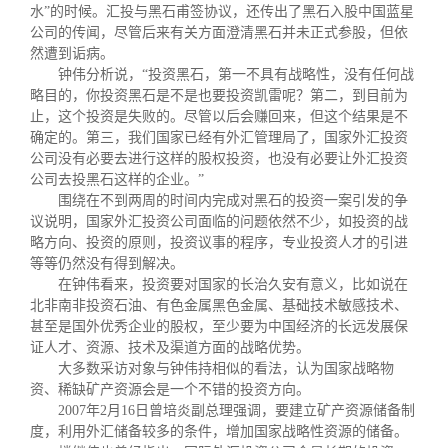
水
”
的时候。汇投与黑石甫签协议，还传出了黑石入股中国蓝星
公司的传闻，尽管后来有关方面澄清黑石并未正式参股，但依
然遭到诟病。
钟伟分析说，
“
投资黑石，第一不具有战略性，没有任何战
略目的，你投资黑石是不是也要投资凯雷呢？第二，到目前为
止，这个投资是失败的。尽管以后会赚回来，但这个结果是不
确定的。第三，我们国家已经有外汇管理局了，国家外汇投资
公司没有必要去进行这样的股权投资，也没有必要让外汇投资
公司去投黑石这样的企业。
”
围绕在不到两周的时间内完成对黑石的投资一案引发的争
议说明，国家外汇投资公司面临的问题依然不少，如投资的战
略方向、投资的原则，投资议事的程序，专业投资人才的引进
等等仍然没有得到解决。
在钟伟看来，投资要对国家的长治久安有意义，比如说在
北非南非投资石油、有色金属黑色金属、基础技术敏感技术、
甚至是国外优秀企业的股权，至少要为中国经济的长远发展保
证人才、资源、技术及渠道方面的战略优势。
大多数采访对象与钟伟持相似的看法，认为国家战略物
资、稀缺矿产资源会是一个不错的投资方向。
2007
年
2
月
16
日曾培炎副总理强调，要建立矿产资源储备制
度，利用外汇储备较多的条件，增加国家战略性资源的储备。