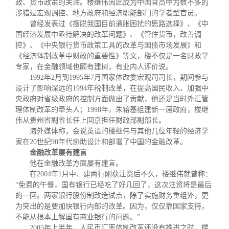
政、货币政策的关注。楼继伟因此成为中国官员中为数不多的
涉猎过宏观调控、地方政府和经济职能部门的学者型官员。
曾经发表过《摆脱我国目前通胀困扰的思路选择》、《中
国经济发展中亟待解决的改革问题》、《管住货币，改善调
控》、《中央银行货币政策工具的改革与国债市场发展》和
《经济体制改革中财政的重要性》等文，楼不仅是一名财政学
专家，在金融领域也颇有建树，有业内人评价说。
1992
年
2
月到
1995
年
7
月国家体改委宏观司司长，期间参与
设计了影响深远的
1994
年税制改革，在提高国民收入、加强中
央政府对省级政府的控制方面做出了贡献，他还是当时外汇管
理体制改革的牵头人；
1998
年，朱镕基组建新一届政府，楼继
伟从贵州省副省长任上回京担任财政部副部长。
海外媒体称，会说英语的楼继伟与其他几位年轻的经济学
家在
20
世纪
90
年代协助设计和部署了中国的金融改革。
金融改革屡有建言
他在金融改革方面屡有建言。
在
2004
年
1
月中、建两行刚获注资后不久，楼继伟就曾称：
“
免费的午餐，国有银行已经吃了好几回了，这次注资将是最后
的一回。两家银行股份制改造试点，除了实施财务重组外，更
为突出的是要加快银行内部的改革。因为，仅仅靠国家支持，
不能从根本上解国有商业银行的问题。
”
2005
年上半年，人民币汇率体制改革还没有推进之时，楼