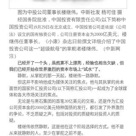
图为中投公司董事长楼继伟。中新社发 杨可佳 摄
经国务院批准，中国投资有限责任公司
以下简称中
(
国投资公司
)9
月29
日
在北京成立。中国投资公司是依据《公司
亿美元。楼
法》设立的国有独资公司，公司注册资本金为2000
继伟任董事长。《小康》杂志日前撰文详细介绍了中国
投资公司这一“超级航母”的掌舵者楼继伟。（中新网
注）
已经开了一个头，虽然算不上漂亮，经验也相当欠缺，但
我们已经开始在世界激烈的资本市场上
“
试水
”
了。
静默，从掌舵的那一天起，楼继伟一路静默。
但这并不影响他成为媒体关注的焦点，他与其执掌的尚未
面世的国家外汇投资公司
(
以下简称汇投公司
)
一起成为了全球媒
体和各大市场关注的焦点。
无论是与黑石集团的首笔
30
亿美元的交易，还是作为汇投
公司资本金的
2000
亿美元特种国债的发行，都引发了外界激烈
的争论，不乏质疑之声，包括对投资的质疑和对投资人的质
疑。
楼继伟依然静默，这是他在这个阶段选择的方式。他不是
从来就静默的人，至少在掌舵之前不是。