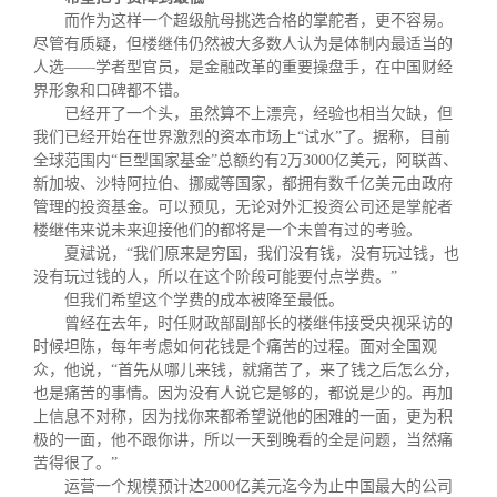
而作为这样一个超级航母挑选合格的掌舵者，更不容易。
尽管有质疑，但楼继伟仍然被大多数人认为是体制内最适当的
人选
——
学者型官员，是金融改革的重要操盘手，在中国财经
界形象和口碑都不错。
已经开了一个头，虽然算不上漂亮，经验也相当欠缺，但
我们已经开始在世界激烈的资本市场上
“
试水
”
了。据称，目前
全球范围内
“
巨型国家基金
”
总额约有
2
万
3000
亿美元，阿联酋、
新加坡、沙特阿拉伯、挪威等国家，都拥有数千亿美元由政府
管理的投资基金。可以预见，无论对外汇投资公司还是掌舵者
楼继伟来说未来迎接他们的都将是一个未曾有过的考验。
夏斌说，
“
我们原来是穷国，我们没有钱，没有玩过钱，也
没有玩过钱的人，所以在这个阶段可能要付点学费。
”
但我们希望这个学费的成本被降至最低。
曾经在去年，时任财政部副部长的楼继伟接受央视采访的
时候坦陈，每年考虑如何花钱是个痛苦的过程。面对全国观
众，他说，
“
首先从哪儿来钱，就痛苦了，来了钱之后怎么分，
也是痛苦的事情。因为没有人说它是够的，都说是少的。再加
上信息不对称，因为找你来都希望说他的困难的一面，更为积
极的一面，他不跟你讲，所以一天到晚看的全是问题，当然痛
苦得很了。
”
运营一个规模预计达
2000
亿美元迄今为止中国最大的公司