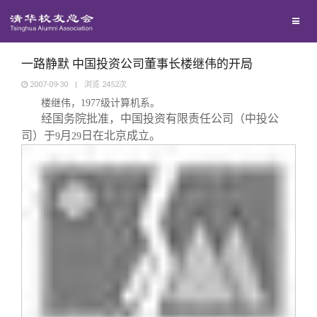
校友联络
回馈母校
地区联络
一路静默 中国投资公司董事长楼继伟的开局
2007-09-30
|
浏览
2452
次
楼继伟，
1977
级计算机系。
媒体平台
年级联络
捐赠项目
经国务院批准，中国投资有限责任公司（中投公
司）于
月
日在北京成立。
9
29
百年清华
院系校友工作
捐赠新闻
《清华校友通讯》
校友服务
专业委员会
捐赠纪事
《水木清华》
清华人物
校友总会
兴趣群体
捐赠方法
我要订阅
清华故事
终身学习
关闭
西南联大校友会
义工计划
新媒体平台
青春风采
信息化服务
总会简介