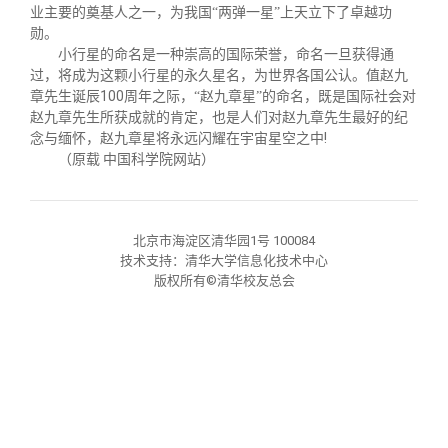
校友文苑
三创大赛
会长致辞
业主要的奠基人之一，为我国“两弹一星”上天立下了卓越功
勋。
小行星的命名是一种崇高的国际荣誉，命名一旦获得通
校友讲坛
实用信息
总会章程
过，将成为这颗小行星的永久星名，为世界各国公认。值赵九
100
章先生诞辰
周年之际，“赵九章星”的命名，既是国际社会对
赵九章先生所获成就的肯定，也是人们对赵九章先生最好的纪
校友视界
理事会名单
!
念与缅怀，赵九章星将永远闪耀在宇宙星空之中
（原载
中国科学院网站）
制度法规
北京市海淀区清华园1号 100084
联系我们
技术支持：清华大学信息化技术中心
版权所有©清华校友总会