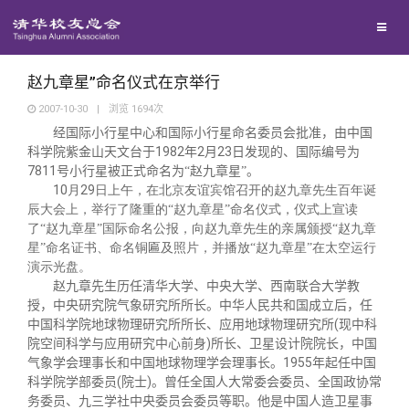
校友联络
回馈母校
地区联络
赵九章星”命名仪式在京举行
2007-10-30
|
浏览
1694
次
经国际小行星中心和国际小行星命名委员会批准，由中国
媒体平台
年级联络
捐赠项目
1982
2
23
科学院紫金山天文台于
年
月
日
发现的、国际编号为
7811
号小行星被正式命名为“赵九章星”。
10
29
百年清华
月
日
上午，在北京友谊宾馆召开的赵九章先生百年诞
院系校友工作
捐赠新闻
《清华校友通讯》
辰大会上，举行了隆重的“赵九章星”命名仪式，仪式上宣读
了“赵九章星”国际命名公报，向赵九章先生的亲属颁授“赵九章
校友服务
专业委员会
捐赠纪事
《水木清华》
清华人物
星”命名证书、命名铜匾及照片，并播放“赵九章星”在太空运行
演示光盘。
赵九章先生历任清华大学、中央大学、西南联合大学教
校友总会
兴趣群体
捐赠方法
我要订阅
清华故事
终身学习
授，中央研究院气象研究所所长。中华人民共和国成立后，任
(
中国科学院地球物理研究所所长、应用地球物理研究所
现中科
)
院空间科学与应用研究中心前身
所长、卫星设计院院长，中国
关闭
西南联大校友会
义工计划
新媒体平台
青春风采
信息化服务
总会简介
1955
气象学会理事长和中国地球物理学会理事长。
年起任中国
(
)
科学院学部委员
院士
。曾任全国人大常委会委员、全国政协常
务委员、九三学社中央委员会委员等职。他是中国人造卫星事