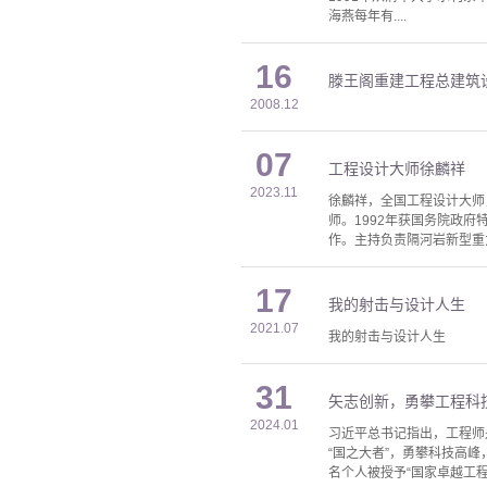
海燕每年有....
16
滕王阁重建工程总建筑
2008.12
07
工程设计大师徐麟祥
2023.11
徐麟祥，全国工程设计大师
师。1992年获国务院政
作。主持负责隔河岩新型重
17
我的射击与设计人生
2021.07
我的射击与设计人生
31
矢志创新，勇攀工程科
2024.01
习近平总书记指出，工程师
“国之大者”，勇攀科技高峰
名个人被授予“国家卓越工程