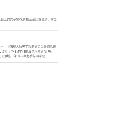
会上的女子50米步枪三姿比赛金牌，射击
院士、中国载人航天工程原副总设计师陈善
颁发了“MEM学科前沿讲座嘉宾”证书。
域，自1992年起参与国家载...