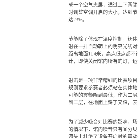
成一个空气夹层，通过上下两端
时调整空调开启的大小，达到节
达
23%
。
节能除了体现在温度控制，还体
射在一排自动靶上的明亮光线对
距离地面
1

4
米
，高点低点都不
计，即使关闭馆内所有的灯，运
射击是一项非常精细的比赛项目
规则要求参赛者必须站在实体地
可能的震颤降到最低，作为二层
到二层，在地面上踩了又踩，表
为了减少噪音对比赛的影响，场
的情况下，馆内噪音只有
38
分贝
源头上杜绝了设备开启时的震动