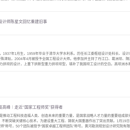
设计师陈星文回忆重建旧事
，1937年1月生，1959年毕业于清华大学水利系。历任长江委枢纽设计处科长、设
府特殊津贴，2004年4月被授予全国工程设计大师。他参加并主持了丹江口、葛洲坝、
力拱坝的设计，上重下拱新型重力拱坝坝型，填补了我国坝工设计的空白。高坝洲水利枢
技高峰︱走近“国家工程师奖”获得者
是推动工程科技造福人类、创造未来的重要力量，是国家战略人才力量的重要组成部
，不断突破关键核心技术，为建设重大工程、铸就大国重器作出了突出贡献。1月19日
师”称号，50个团队被授予“国家卓越工程师团队”称号。黄河勘测规划设计研究院有限公