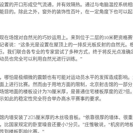
设置的开口形成空气流通，并有效隔热。通过与电脑温控系统相
能目的。除此之外，窗外的装饰性百叶，在一定角度下也可以起
现在场馆对自然光的巧妙运用上。来到位于二层的
10
米
靶资格赛
记者说：“这条光是设置在屋顶上的一排反光板反射的自然光。
行。我们联合各专业的专家尝试了多种方式，终于将反光点准确
动员也完全可以利用自然光进行训练。”
，哪怕是极细微的震颤也有可能对运动员水平的发挥造成影响。
面上进行比赛。然而由于用地方面的限制，北京射击馆的一部分
场馆地面的楼板设计为
70
厘米厚，是普通住宅楼板厚度的近
7
倍
示如此的稳定性完全符合举办高水平赛事的要求。
馆内墙安装了
2

5
厘米厚的木丝吸音板。“依靠很厚的墙体、很
，比国家规定的卧室噪音还要小
7
分贝。”庄惟敏说，“机房的地
传到楼板影响比赛。”