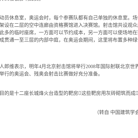
动员休息室，奥运会时，每个参赛队都有自己单独的休息室。场
架设在二层的空中连廊由资格赛馆进入决赛馆。射击馆共设观众
此多的临时座席，一方面可以节约成本，另一方面可以使场地在
成贯通一至三层的内部中庭，在奥运会期间，这里将布置多种绿
人郎维表示，明年
4
月北京射击馆将举行
2008
年国际射联北京世
举行的奥运会、残奥会射击比赛做好充分准备。
目的是十二座长城烽火台造型的靶房
这些靶房用灰砖砌筑而成
（转自 中国建筑学