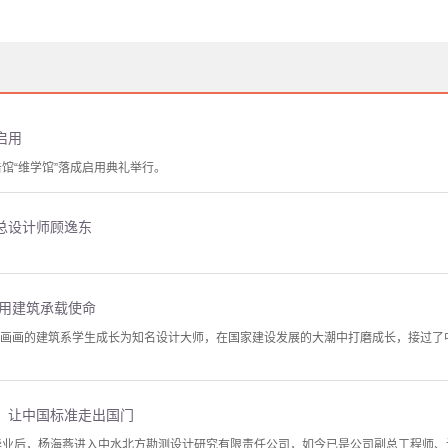
启用
击馆“维学馆”落成启用典礼举行。
总设计师顾逸东
 用建筑承载使命
爱画画的建筑系学生成长为知名设计大师，在国家建设发展的大潮中打磨成长，接过了
：让中国标准走出国门
系毕业后，杨海燕进入中水北方勘测设计研究有限责任公司，如今已是公司副总工程师