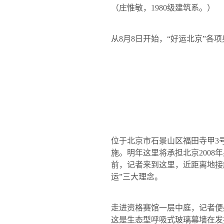
（庄惟敏，
1980
级建筑系。）
从
8
月
8
日开始，“好运北京”各
位于北京市石景山区福田寺甲
3
施。明年这里将承担北京
2008
年
前，记者来到这里，近距离地接
运”三大理念。
走进资格赛馆一层中庭，记者便
这是生态型呼吸式玻璃幕墙在发