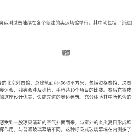
项奥运测试赛陆续在各个新建的奥运场馆举行，其中就包括了新建
号的北京射击馆，总建筑面积
45645
平方米，包括资格赛馆、决赛
奥运会、残奥会涉及步枪、手枪共
10
个项目的比赛。赛后它将成
触这座设计优美、设施先进的奥运建筑，充分体验其中所包含的
感受到一股凉爽清新的空气扑面而来，与室外的炎炎夏日形成鲜
挥作用。与普通玻璃幕墙不同，这种呼吸式玻璃幕墙在内侧多了