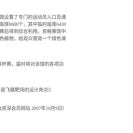
馆设置了专门的运动员入口及通
座席
8600
个，其中临时座席
6430
赛后得到综合利用。资格赛馆中
色植物，给观众营造一个绿色清
界杯赛，届时将对该馆的各项功
是飞碟靶场的设计亮点
会资深会员网站
2007
年
10
月
9
日）