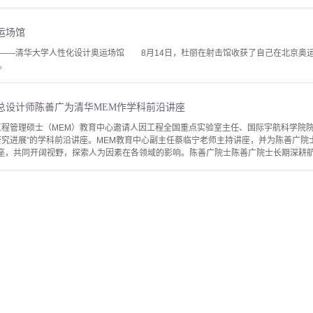
运场馆
——清华大学人性化设计奥运场馆 8月14日，杜丽在射击馆收获了自己在北京奥运
。
总设计师陈善广为清华MEM作学科前沿讲座
学工程管理硕士（MEM）教育中心邀请人因工程全国重点实验室主任、国际宇航科学院
研究进展”的学科前沿讲座。MEM教育中心副主任蔡临宁老师主持讲座，并为陈善广院士
座，共同开阔视野，探索人为因素在各领域的影响。陈善广院士陈善广院士长期深耕航天领