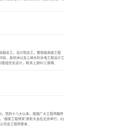
计局副总工，设计院总工，教授级高级工程
隔河岩、高坝洲以及三峡水利水电工程设计工
纽优化设计，取消上游RCC围堰...
分。党的十八大以来，我国广大工程师胸怀
，“国家工程师奖”表彰大会在北京举行，81
司总工程师景来...