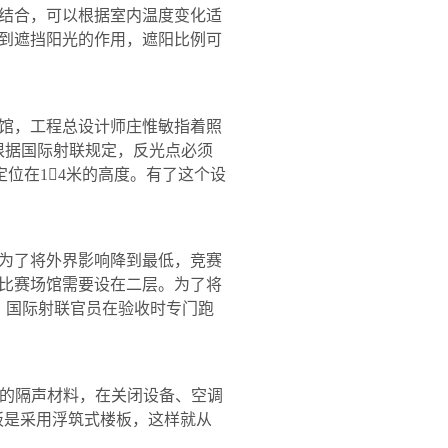
结合，可以根据室内温度变化适
到遮挡阳光的作用，遮阳比例可
馆，工程总设计师庄惟敏指着照
根据国际射联规定，反光点必须
定位在
1

4
米
的高度。有了这个设
为了将外界影响降到最低，竞赛
比赛场馆需要设在二层。为了将
。国际射联官员在验收时专门跑
重的隔声材料，在关闭设备、空调
板是采用浮筑式楼板，这样就从