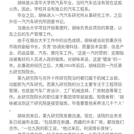
胡咏是从清华大学热汽系毕业，当时汽车远没有现在这般
火热，因此，学校并没有独立的汽车工程系。
毕业之后，胡咏进入一汽汽车研究所从事研究工作，之后
升任一汽汽车研究所团委书记。
当烟台大宇项目开始筹建时，胡咏负责此项目的筹建，以
及之后的生产管理工作。
由于在烟台大宇工作中的出色成绩，胡咏被派驻到重庆任
市政府副秘书长，负责“协调处理科技、质量技术监督、信息产
业、药品监督、汽车、摩托车工作。”这是一汽的惯例：定期指
派被看好的人员进入政府锻炼。对胡咏来说，这是“镀金”的一
年。此番政府经历之后，大概
2004
年前后，胡咏回到一汽任第
九研究院院长。
第九研究院与另外十所研究院当时都归属于机械工业部，
功能即为汽车研究。而第九研究院的分工主要专注于工程项目
管理，也就是汽车厂房设计、工厂机械选择、厂房制造等等工
作。此研究院院长的职位属于集团领导层层面。知情者称：“胡
咏被派到这个研究院是接受锻炼，毕竟要靠他来养活几千个人”
。
胡咏到来后，第九研究院发展迅速。现在，该院的业务关
系已经遍布全国，“包括原在新疆、西藏的许多厂商，都找我们
合作。”一位九院的职工说，“他过来后，利润增长很快”。