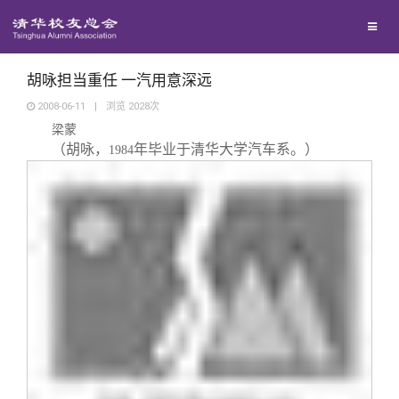
校友联络
回馈母校
地区联络
胡咏担当重任 一汽用意深远
2008-06-11
|
浏览
2028
次
梁蒙
媒体平台
年级联络
捐赠项目
（胡咏，
年毕业于清华大学汽车系。）
1984
百年清华
院系校友工作
捐赠新闻
《清华校友通讯》
校友服务
专业委员会
捐赠纪事
《水木清华》
清华人物
校友总会
兴趣群体
捐赠方法
我要订阅
清华故事
终身学习
关闭
西南联大校友会
义工计划
新媒体平台
青春风采
信息化服务
总会简介