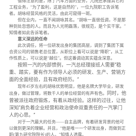
值得注意的是，除了汽车方面的业务，九院还承接其它的
工程业务，“为了盈利，这是自然的”，一位九院职工告诉笔
者。胡咏经营风格的灵活，由此可窥得一斑。
但在业内，一直不闻胡咏其名。“胡咏一直很低调，不是那
种到处忽悠的人。而且为人光明磊落，很规范，是个实干家。”
知情者如此告诉笔者。
意义深远的任命
此次调任，将一位研发出身的集团高层，调到了集团下属
合资公司的销售老总位置，从职位上看可以说是“降职”，从工
作性质上，可以说是“越位”。但这番调动其实蕴含深意。
按照一汽的内部惯例，一汽总经理接班人需要“稳
重、踏实，要有作为领导人必须的研发、生产、营销方
面的全面经验，且有政府经历。”
现年
45
岁左右的胡咏优势明显，他是名牌大学毕业，研发
同时，他
出身，做过管理，将数千人的单位经营的有声有色。
曾
被派往政府锻炼，有着从政经验。这样的过往，让他
深知“肩负着企业经营和政治使命双重责任的一汽掌门
人的心思。”
对于一汽最大的任务——自主品牌，有着研发背景的他可
以做到更深的理解。并且，“他是唯一一个研发出身，而做到正
职
(
第九研究院院长
)
的人。
”
知情人透露。