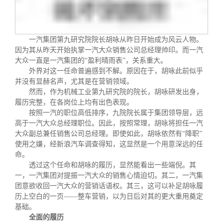
校友文苑
三创大赛
会长致辞
校友讲坛
实用信息
总会章程
一汽集团第九研究院院长胡咏从昨日开始成为风云人物。
因为其从昨天开始执掌一汽大众销售公司总经理帅印。而一汽
大众一直是一汽集团的“盈利晴雨表”，关系重大。
校友视界
理事会名单
外界对这一任命普遍感到不解。原因在于，胡咏此前似乎
并没有显赫名声，尤其是在营销领域。
然而，作为机械工业第九研究院的院长，胡咏研发出身，
制度法规
履历完整，在各岗位上均有出色表现。
按照一汽的职位高低排序，九院院长属于集团领导层，远
高于一汽大众总经理职位。因此，按照常理，胡咏将担任一汽
联系我们
大众副总兼任销售公司总经理。即使如此，胡咏依然有“降职”
使用之嫌，经新浪汽车调查得知，这显然是一个用意深远的任
命。
透过这个任命和胡咏的履历，显然能看出一些端倪。其
一，一汽集团对提振一汽大众的销售心情迫切。其二，一汽集
团意欲收回一汽大众的营销话语权。其三，这可以补足胡咏履
历上空白的一页——整车营销，以为日后对其的更大重用奠定
基础。
全面的履历