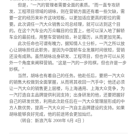
但是，“一汽的管理者需要全面的素质。”而一直专攻研
发、工程项目领域的胡咏，则在营销方面还有着一些欠缺，需
要一定的经历来补齐这块短板，以更加适应更高的职位的需
要。此次调任一汽大众销售公司总经理，就可以达到这个目
的。在这个汽车业内万众瞩目的位置上，他可以深入地了解轿
车业的最前线，用整车营销经验，补足履历，从而更加完美。
此次任命也可谓有魄力，据知情人士分析，一汽之所以放
心让胡咏担任此职务，是因为中国轿车业发展时间很短，营销
还没有成熟。虽然胡咏出身研发、工程项目，但也许可以从另
外一个角度来阐释营销。“这是一汽的一步险棋，但也许是一步
妙棋。”
当然，胡咏也有着自己的任务。他赴任后，要把一汽大众
的销售大权做到全面掌握，从而将其收回一汽手中；他还必须
让一汽大众的销售更上层楼，与上海通用、上海大众竞争，为
一汽打造自主品牌提供利润支持；出身研发的他，还要把握好
自己的研发优势，利用此次赴任后在一汽大众管理层形成的中
方人数优势，提高一汽大众对一汽自主品牌建设的支持。如果
胡咏能够良好完成，他的前途将会更加灿烂。
（转自：新浪汽车
2008
年
6
月
4
日 ）