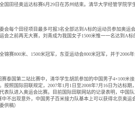
全国田径奥运达标赛
6
月
29
日
在苏州结束。清华大学经管学院学
会每个田径项目最多可报
3
名全部达到
A
标的运动员参加奥运
运会之前再无大赛，刘青成为我国女子
1500
米
惟一一名达到
A
标
全锦赛
800
米
、
1500
米
冠军，东亚运动会
800
米
冠军，并于
2006
年
回赛泰国第二站比赛中，清华学生胡凯参加的中国男子
4×
100
米
接
。按照国际田联规定，
2007
年
1
月
1
日
至
2008
年
7
月
16
日
为达标期
代表队进入奥运会比赛。目前国际田联网站的记录表明，中国队
赛中不出现意外，中国男子百米接力队基本上可以获得北京奥运
委供稿）