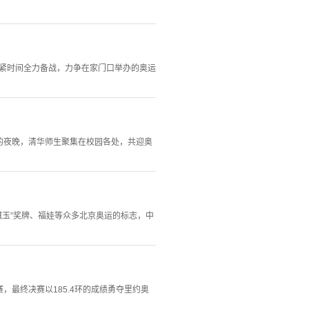
抓紧时间全力备战，力争在家门口举办的奥运
的夜晚，清华师生聚集在校园各处，共迎奥
“金镶玉”奖牌、福娃等众多北京奥运的标志，中
赛，最终决赛以185.4环的成绩勇夺里约奥