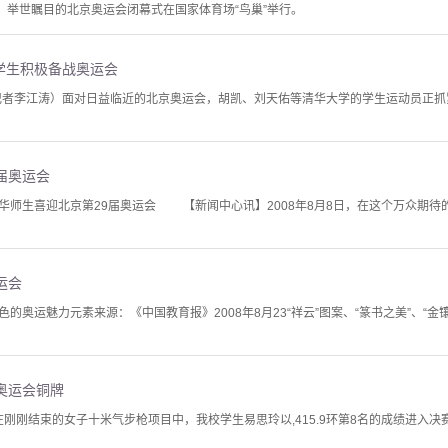
，举世瞩目的北京奥运会闭幕式在国家体育场“鸟巢”举行。
学生积极备战奥运会
（记者李江涛）面对日益临近的北京奥运会，胡凯、刘天佑等清华大学的学生运动员正
届奥运会
华师生喜迎北京第29届奥运会 【新闻中心讯】2008年8月8日，在这个万众期待
运会
特色的奥运魅力元素来源：《中国教育报》2008年8月23“祥云”图案、“篆书之美”、
奥运会铜牌
，在刚刚结束的女子十米气步枪项目中，我校学生易思玲以,415.9环第8名的成绩进入决