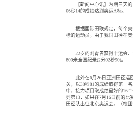
【新闻中心讯】为期三天的
06
秒
14
的成绩达到奥运
A
标。
根据国际田联规定，每个奥委
标的运动员。由于我国田径在奥
22
岁的刘青曾获得十运会、
800
米
全国纪录
(2
分
02
秒
90)
。
此外在
6
月
26
日
亚洲田径巡
关，以
38
秒
81
的成绩取得第一名
中，接力项目取成绩最好的
16
个
列第
13
，如果在
7
月
16
日前
的比
田径队出征北京奥运会。（校团