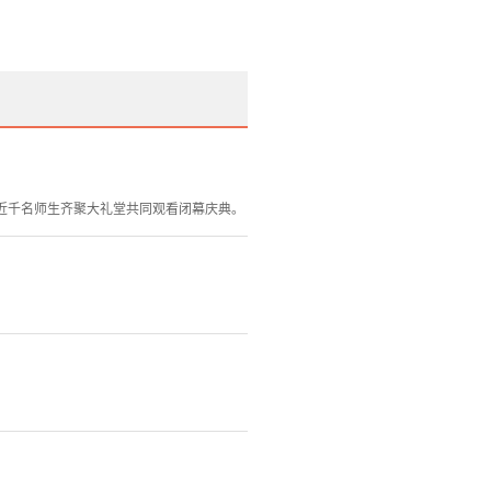
学近千名师生齐聚大礼堂共同观看闭幕庆典。