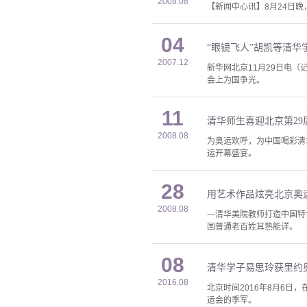
2008.08
【新闻中心讯】8月24日晚
04
“眼镜飞人”胡凯等清华
2007.12
新华网北京11月29日电
会上为国争光。
11
清华师生喜迎北京第29
2008.08
为奥运欢呼，为中国喝彩清
运开幕盛宴。
28
用艺术作品炫亮北京奥
2008.08
---清华美院教师打造中国
国普通老百姓耳熟能详。
08
清华学子易思玲获里约
2016.08
北京时间2016年8月6日
运会的季军。