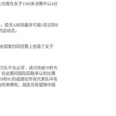
生刘青在女子
1500
米
决赛中以
4
分
会，若无
A
标则最多可报
1
名达到
B
的运动员。
全国室内田径赛上创造了女子
力队不负众望，成功突破39
秒大
，在此期间国际田联承认的比赛
38
秒
81
的成绩在所有代表队中名
会的参赛权，胡凯也有望随中国