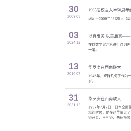
30
1965届校友入学50
2009.03
现定于2009年4月25日
03
以真启美 以美启真—
2024.12
在以数学家之笔进行诗词创
一笔。
13
华罗庚在西南联大
2016.07
1945年，矩阵几何学作
岁。
31
华罗庚在西南联大
2021.12
1937年7月7日，日本
难的时候，他在这里度过了
钟开莱、王宪钟、朱德祥等