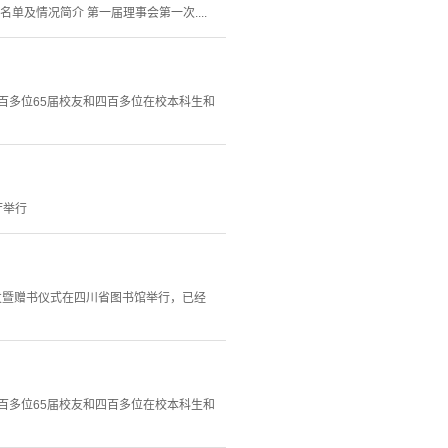
及情况简介 第一届理事会第一次....
六百多位65届校友和四百多位在校本科生和
厅举行
首发暨赠书仪式在四川省图书馆举行，已经
六百多位65届校友和四百多位在校本科生和