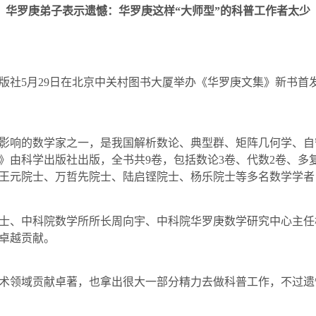
华罗庚弟子表示遗憾：华罗庚这样“大师型”的科普工作者太少
版社
5
月
29
日在北京中关村图书大厦举办《华罗庚文集》新书首
影响的数学家之一，是我国解析数论、典型群、矩阵几何学、自
》由科学出版社出版，全书共
9
卷，包括数论
3
卷、代数
2
卷、多
王元院士、万哲先院士、陆启铿院士、杨乐院士等多名数学学者
士、中科院数学所所长周向宇、中科院华罗庚数学研究中心主任
卓越贡献。
术领域贡献卓著，也拿出很大一部分精力去做科普工作，不过遗