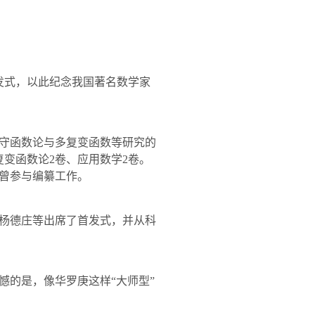
发式，以此纪念我国著名数学家
守函数论与多复变函数等研究的
复变函数论
2
卷、应用数学
2
卷。
曾参与编纂工作。
杨德庄等出席了首发式，并从科
憾的是，像华罗庚这样“大师型”