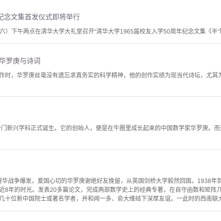
周年纪念文集首发仪式即将举行
（周六）下午两点在清华大学大礼堂召开“清华大学1965届校友入学50周年纪念文集《
—华罗庚与诗词
作时，华罗庚丝毫没有遗忘求真务实的科学精神，他的创作实绩为现当代诗坛，尤其
为一门新兴学科正式诞生。它的创始人，便是在牛圈里成长起来的中国数学家华罗庚。而
全面侵华战争爆发，爱国心切的华罗庚谢绝好友挽留，从英国剑桥大学毅然回国，1938
近8年的时光。发表20多篇论文，完成两部数学史上的经典专著，在自守函数和矩阵
几十位新中国院士或著名学者，并和闻一多、俞大维结下深厚友谊。一此时的西南联大，