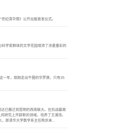
半个世纪清华情》公开出版首发仪式。
为科学家群体的文学花园增添了浓墨重彩的
这一年，刚刚走出牛圈的华罗庚，只有35
年到达已搬迁到昆明的西南联大。在抗战最艰
几何研究上开辟新的领域，培养了王湘浩、
原清华大学数学系主任熊庆来...