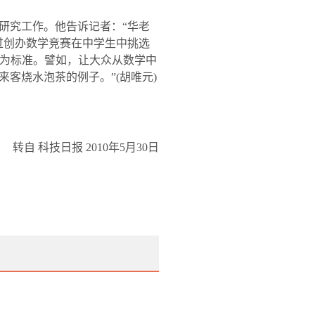
研究工作。他告诉记者：“华老
过创办数学竞赛在中学生中挑选
’为标准。譬如，让大众从数学中
来客烧水泡茶的例子。”
(
胡唯元
)
转自 科技日报
2010
年
5
月
30
日