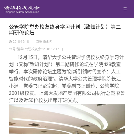
校友联络
回馈母校
地区联络
公管学院举办校友终身学习计划（致知计划）第二
期研修论坛
2018-12-18
|
浏览
568
次
媒体平台
年级联络
捐赠项目
公号“清华•公管校友会”2018-12-17
|
12
月15日，清华大学公共管理学院校友终身学习计
百年清华
院系校友工作
捐赠新闻
《清华校友通讯》
划（又称“致知计划”）第二期研修论坛在学院428教室
举行。本次研修论坛主题为“创新引领时代变革：人工
智能时代的政府治理”。清华大学公共管理学院院长江
校友服务
专业委员会
捐赠纪事
《水木清华》
清华人物
小涓，党委书记彭宗超，党委副书记谢矜，公管学院
2001级校友、上海大发地产集团有限公司执行总裁廖鲁
校友总会
兴趣群体
捐赠方法
我要订阅
清华故事
终身学习
江以及近50位校友出席开班仪式。
关闭
西南联大校友会
义工计划
新媒体平台
青春风采
信息化服务
总会简介