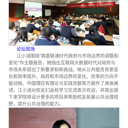
校友文苑
三创大赛
会长致辞
校友讲坛
实用信息
总会章程
校友视界
理事会名单
论坛现场
制度法规
江小涓围绕“高度联通时代政府与市场边界的调整和
变化”作主题报告，她指出互联网大数据时代对政府与
市场关系提出了新要求和新挑战。她从公共服务背景变
联系我们
化和效率提升、政府和市场边界的变化、改革的方向不
能动摇、中国理应有理论与实践贡献等方面作了具体阐
述。江小涓对校友们返校学习交流表示欢迎，并提出接
下来学院将设计更多的项目来帮助校友拓展公共治理视
野，提升公共治理的能力。