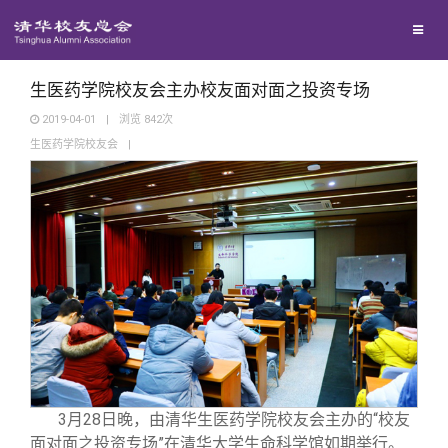
校友联络
回馈母校
地区联络
生医药学院校友会主办校友面对面之投资专场
2019-04-01
|
浏览
842
次
生医药学院校友会
|
媒体平台
年级联络
捐赠项目
百年清华
院系校友工作
捐赠新闻
《清华校友通讯》
校友服务
专业委员会
捐赠纪事
《水木清华》
清华人物
校友总会
兴趣群体
捐赠方法
我要订阅
清华故事
终身学习
关闭
西南联大校友会
义工计划
新媒体平台
青春风采
信息化服务
总会简介
3
月28日晚，由清华生医药学院校友会主办的“校友
面对面之投资专场”在清华大学生命科学馆如期举行。