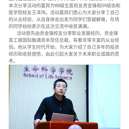
校友文苑
三创大赛
会长致辞
本次分享活动的嘉宾为88级生医校友贲金锋和09级协和
医学院校友王泽玮。活动嘉宾们悉心为大家分享了自己
的从业经验，从自身体会出发为同学们答疑解难，在场
校友讲坛
实用信息
总会章程
的同学纷纷表示在这次交流中收获满满。
活动首先由贲金锋校友分享职业发展经历。贲金锋
校友视界
理事会名单
是工银国际融通资本现任总裁，有着非常丰富的从业经
验。他从学生时代开始，为大家介绍了自己多年的投资
经历和收获感悟，由此引起大家关于未来职业道路的思
制度法规
考。
联系我们