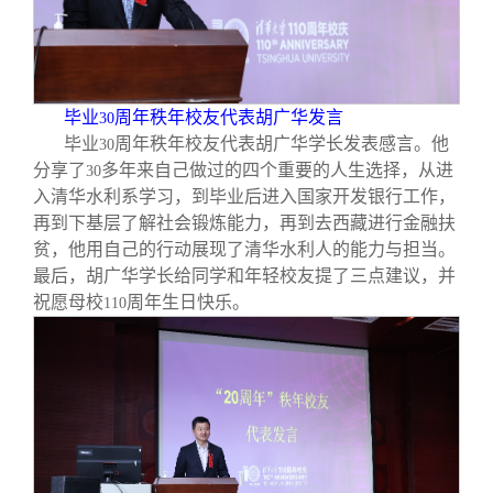
毕业
周年秩年校友代表胡广华发言
30
毕业
周年秩年校友代表胡广华学长发表感言。他
30
分享了
多年来自己做过的四个重要的人生选择，从进
30
入清华水利系学习，到毕业后进入国家开发银行工作，
再到下基层了解社会锻炼能力，再到去西藏进行金融扶
贫，他用自己的行动展现了清华水利人的能力与担当。
最后，胡广华学长给同学和年轻校友提了三点建议，并
祝愿母校
周年生日快乐。
110