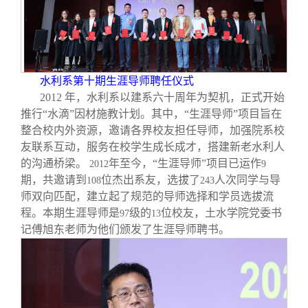
水利系第十期生涯导师聘任仪式
2012
年，水利系以建系六十周年为契机，正式开始
推行“水滴”因材施教计划。其中，“生涯导师”项目旨在
整合校内外资源，邀请各界校友担任导师，加强院系校
友联系互动，服务在校学生成长成才，搭建新老水利人
的沟通桥梁。
年至今，“生涯导师”项目已运作
2012
9
期，共邀请到
位杰出系友，选拔了
人次同学与导
108
243
师双向匹配，建立起了规范的导师选择和学员选拔流
程。本期生涯导师是
级的
位校友，土水学院党委书
97
13
记傅旭东老师为他们颁发了生涯导师聘书。