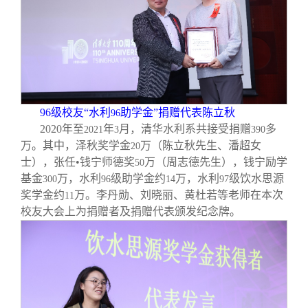
96
级校友“水利
助学金”捐赠代表陈立秋
96
2020
年至
年
月，清华水利系共接受捐赠
多
2021
3
390
万。其中，泽秋奖学金
万（陈立秋先生、潘超女
20
士），张任•钱宁师德奖
万（周志德先生），钱宁励学
50
基金
万，水利
级助学金约
万，水利
级饮水思源
300
96
14
97
奖学金约
万。李丹勋、刘晓丽、黄杜若等老师在本次
11
校友大会上为捐赠者及捐赠代表颁发纪念牌。