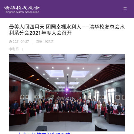
校友联络
回馈母校
地区联络
最美人间四月天 团圆幸福水利人——清华校友总会水
利系分会2021年度大会召开
2021-04-27
|
浏览
1927
次
媒体平台
年级联络
捐赠项目
水利系
|
百年清华
院系校友工作
捐赠新闻
《清华校友通讯》
校友服务
专业委员会
捐赠纪事
《水木清华》
清华人物
校友总会
兴趣群体
捐赠方法
我要订阅
清华故事
终身学习
关闭
西南联大校友会
义工计划
新媒体平台
青春风采
信息化服务
总会简介