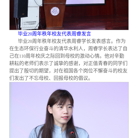
毕业
周年秩年校友代表周睿发言
20
毕业
周年秩年校友代表周睿学长发表感言。作为
20
在生态环保行业奋斗的清华水利人，周睿学长表达了自
己在
周年校庆之际回到母校的激动心情。他对辛勤
110
耕耘的老师们表示了诚挚的感谢，对正值青春的同学们
提出了殷切的期望，对在祖国各个岗位不懈奋斗的校友
们发出了不忘母校、回报母校的倡议。