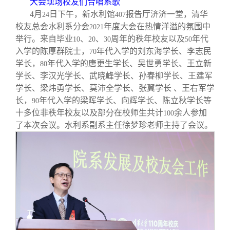
大会现场校友们合唱系歌
校友文苑
三创大赛
会长致辞
4
月
日下午，新水利馆
报告厅济济一堂，清华
24
407
校友总会水利系分会
年度大会在热情洋溢的氛围中
2021
校友讲坛
实用信息
总会章程
举行。来自毕业
、
、
周年的秩年校友以及
年代
10
20
30
50
入学的陈厚群院士，
年代入学的刘东海学长、李志民
70
学长，
年代入学的唐更生学长、吴世勇学长、王立新
80
校友视界
理事会名单
学长、李汉光学长、武晓峰学长、孙春柳学长、王建军
学长、梁炜勇学长、莫沛全学长、张翼学长 、王右军学
制度法规
长，
年代入学的梁晖学长、向辉学长、陈立秋学长等
90
十多位非秩年校友以及部分在校师生共计
余人参加
100
了本次会议。水利系副系主任徐梦珍老师主持了会议。
联系我们