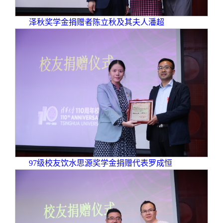
泽秋奖学金捐赠者陈立秋及其夫人潘超
97
级校友饮水思源奖学金捐赠代表罗成恒