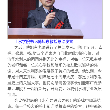
土水学院书记傅旭东教授总结发言
之后，傅旭东老师进行了总结发言。他用“团圆、幸
福、感恩、畅想”四个词表达自己此时此刻的心情，对
清华水利人的团圆感到无比的幸福，对每一位无私奉献
的老师和每一位关心学校和院系的校友致以诚挚的感
谢，对未来水利系的发展做了美好的畅想。他说到，今
年是十四五开局，明年是七十周年大庆，都是水利系发
展史上的关键大事，他特别恳请各位学长们能够广泛参
与，与院系一起谋新局，开新篇，为我们水利事业发展
加油。
会议在激昂的《水利建设者之歌》的旋律中圆满结
束。每一位校友的脸上都洋溢着幸福的笑容，眼中都饱