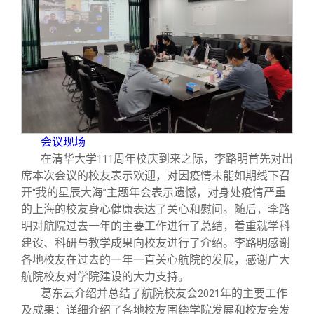
校友文苑
三创大赛
会长致辞
校友讲坛
实用信息
总会章程
校友视界
理事会名单
制度法规
会议现场
在清华大学
周年校庆到来之际，李路明首先对出
111
联系我们
席本次会议的校友表示欢迎，对因疫情未能如期线下召
开
我的星辰大海
主题年会表示遗憾，对身处疫情严重
“
”
的上海的校友身心健康表达了关心和慰问。随后，李路
明对航院过去一年的主要工作进行了总结，着重就学科
建设、科研与教学成果向校友进行了介绍。李路明感谢
各地校友在过去的一年一直关心航院的发展，感谢广大
航院校友对学院建设的大力支持。
葛东云介绍并总结了航院校友会
年的主要工作
2021
及成果；详细介绍了各地校友围绕学院发展和校友会发