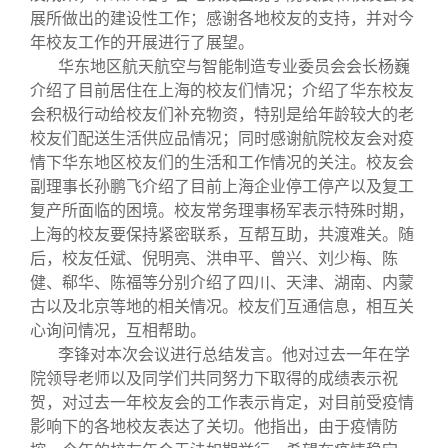
展所做出的建设性工作；感谢各地校友的支持，并对今
年校友工作的开展进行了展望。
华东地区航天航空与智能制造专业委员会会长杨巍
介绍了目前居住在上海的校友们情况；介绍了华东校友
会积极行动给校友们补充物资，特别是给年龄较大的老
校友们配送生活供应品情况；同时感谢航院校友会对疫
情下华东地区校友们的生活和工作情况的关注。校友会
副理事长孙鹏飞介绍了目前上海企业停工停产以及复工
复产所面临的困境。校友常务理事杨军表示特殊时期，
上海的校友要保持紧密联系，互帮互助，共渡难关。随
后，校友任斌、倪明亮、洪申平、曾兴、刘少梅、陈
健、郗华、陈福等分别介绍了四川、天津、湖南、内蒙
古以及北京等地的相关情况。校友们互通信息，相互关
心询问情况，互相帮助。
李锋对本次会议进行总结发言。他对过去一年在学
院领导老师以及同学们共同努力下取得的成绩表示祝
贺，对过去一年校友会的工作表示肯定，对目前受疫情
影响下的各地校友表达了关切。他指出，由于疫情防