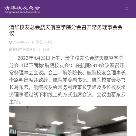
校友联络
回馈母校
地区联络
清华校友总会航天航空学院分会召开常务理事会会
议
2022-04-27
|
浏览
484
次
媒体平台
年级联络
捐赠项目
航天航空学院分会
|
刘洋
2022
年
月
日上午，清华校友总会航天航空学院
4
23
百年清华
院系校友工作
捐赠新闻
《清华校友通讯》
分会（以下简称
航院校友会
）在航院
会议室召开
“
”
N414
常务理事会会议。会上，航院院长、航院校友会理事长
李路明出席并致辞，航院党委副书记、航院校友会秘书
校友服务
专业委员会
捐赠纪事
《水木清华》
清华人物
长葛东云，航院校友会常务副理事长李峰及多位校友常
务理事通过线下和线上的方式出席会议。会议由葛东云
校友总会
兴趣群体
捐赠方法
我要订阅
清华故事
终身学习
主持。
关闭
西南联大校友会
义工计划
新媒体平台
青春风采
信息化服务
总会简介