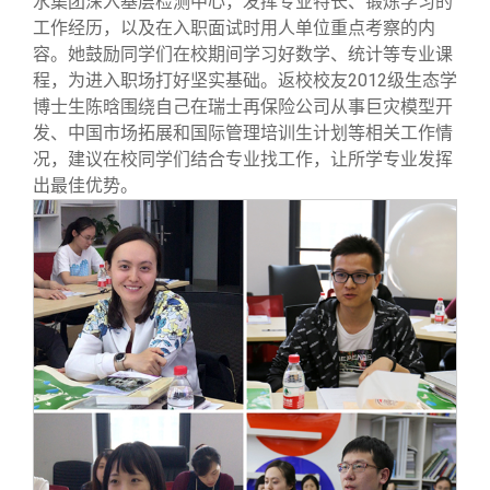
水集团深入基层检测中心，发挥专业特长、锻炼学习的
工作经历，以及在入职面试时用人单位重点考察的内
容。她鼓励同学们在校期间学习好数学、统计等专业课
程，为进入职场打好坚实基础。返校校友2012级生态学
博士生陈晗围绕自己在瑞士再保险公司从事巨灾模型开
发、中国市场拓展和国际管理培训生计划等相关工作情
况，建议在校同学们结合专业找工作，让所学专业发挥
出最佳优势。