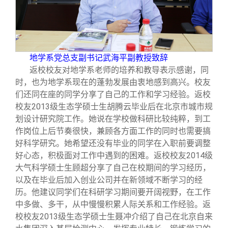
地学系党总支副书记武海平副教授致辞
返校校友对地学系老师的培养和教导表示感谢，同
时，也为地学系现在的蓬勃发展由衷地感到高兴。校友
们还同在座的同学分享了自己的工作和学习经验。返校
校友2013级生态学硕士生胡腾云毕业后在北京市城市规
划设计研究院工作。她说在学校做科研比较纯粹，到工
作岗位上后节奏很快，兼顾各方面工作的同时也需要搞
好科学研究。她希望还没有毕业的同学在入职前要调整
好心态，积极面对工作中遇到的困难。返校校友2014级
大气科学硕士生顾超分享了自己在校期间的学习经历，
以及在毕业后加入创业公司并在新领域不断学习的经
历。他建议同学们在科研学习期间要开阔视野，在工作
中多做、多干，从中慢慢积累人际关系和工作经验。返
校校友2013级生态学硕士生聂冲介绍了自己在北京自来