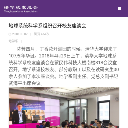
校友联络
回馈母校
地区联络
地球系统科学系组织召开校友座谈会
2018-05-02
|
浏览
664
次
地学系
|
媒体平台
年级联络
捐赠项目
芬芳四月，丁香花开满园的时候，清华大学迎来了
107周年华诞。2018年4月29日上午，清华大学地球系
百年清华
院系校友工作
捐赠新闻
《清华校友通讯》
统科学系校友座谈会在蒙民伟科技大楼南楼818会议室
召开。地学系返校校友、部分教职工以及在读研究生30
余人参加了本次座谈会。地学系副主任、党总支副书记
校友服务
专业委员会
捐赠纪事
《水木清华》
清华人物
武海平出席会议。
校友总会
兴趣群体
捐赠方法
我要订阅
清华故事
终身学习
关闭
西南联大校友会
义工计划
新媒体平台
青春风采
信息化服务
总会简介