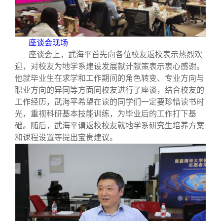
校友文苑
三创大赛
会长致辞
校友讲坛
实用信息
总会章程
座谈会现场
座谈会上，武海平首先向各位校友返校表示热烈欢
校友视界
理事会名单
迎，对校友为地学系建设发展献计献策表示衷心感谢。
他就毕业生在求学和工作期间的角色转变、专业方向与
职业方向的异同等方面同校友进行了座谈，结合校友的
制度法规
工作经历，武海平希望在读的同学们一定要珍惜读书时
光，重视科研基本技能训练，为毕业后的工作打下基
联系我们
础。随后，武海平请返校校友就地学系研究生培养方案
和课程设置等提出宝贵建议。