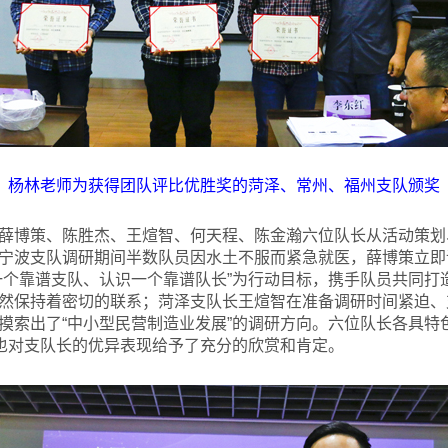
杨林老师为获得团队评比优胜奖的菏泽、常州、福州支队颁奖
薛博策、陈胜杰、王煊智、何天程、陈金瀚六位队长从活动策划
宁波支队调研期间半数队员因水土不服而紧急就医，薛博策立即
一个靠谱支队、认识一个靠谱队长”为行动目标，携手队员共同打
然保持着密切的联系；菏泽支队长王煊智在准备调研时间紧迫、
摸索出了“中小型民营制造业发展”的调研方向。六位队长各具特色
师也对支队长的优异表现给予了充分的欣赏和肯定。