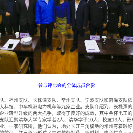
参与评比会的全体成员合影
队、福州支队、长株潭支队、常州支队、宁波支队和菏泽支队依
大科技、中车株洲电力机车等九家企业。支队介绍到，长株潭的
企业转型升级的两大抓手，取得了良好的成效，其中金杯电工的
支队汇聚清华大学专家学者2人、清华学子10人、校友13人，形
业、一家研究所，他们认为，地处长江三角腹地的常州有着较好
的前列，并已逐步形成了先进装备制造、新材料、电子信息三大