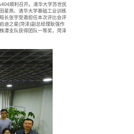
A404顺利召开。清华大学苏世民
田星燕、清华大学基础工业训练
局长张宇受邀担任本次评比会评
迪之星(菏泽)副总经理耿强作
株潭支队获得团队一等奖，菏泽