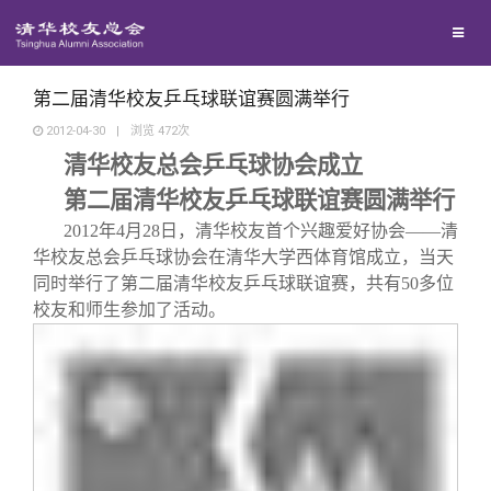
校友联络
回馈母校
地区联络
第二届清华校友乒乓球联谊赛圆满举行
2012-04-30
|
浏览
472
次
清华校友总会乒乓球协会成立
媒体平台
年级联络
捐赠项目
第二届清华校友乒乓球联谊赛圆满举行
百年清华
院系校友工作
捐赠新闻
《清华校友通讯》
2012年4
月
28
日，清华校友首个兴趣爱好协会——清
华校友总会乒乓球协会在清华大学西体育馆成立，当天
同时举行了第二届清华校友乒乓球联谊赛，共有
50
多位
校友服务
专业委员会
捐赠纪事
《水木清华》
清华人物
校友和师生参加了活动。
校友总会
兴趣群体
捐赠方法
我要订阅
清华故事
终身学习
关闭
西南联大校友会
义工计划
新媒体平台
青春风采
信息化服务
总会简介