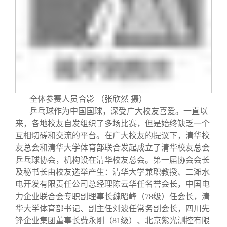
校友文苑
三创大赛
会长致辞
校友讲坛
实用信息
总会章程
校友视界
理事会名单
制度法规
全体参赛人员合影 （张欣然 摄）
乒乓球作为中国国球，深受广大校友喜爱。一直以
来，各地校友自发组织了多场比赛，但是始终缺乏一个
联系我们
互相切磋和交流的平台。在广大校友的提议下，清华校
友总会和清华大学体育部联合发起成立了清华校友总会
乒乓球协会，机构设在清华校友总会。第一届协会会长
及秘书长由校友选举产生：清华大学兼职教授、二滩水
电开发有限责任公司总经理陈云华任名誉会长，中国电
力企业联合会专职副理事长魏昭峰（
78
级）任会长，清
华大学体育部书记、副主任刘波任常务副会长，四川先
锋企业集团董事长费永刚（
81
级）、北京紫光测控有限