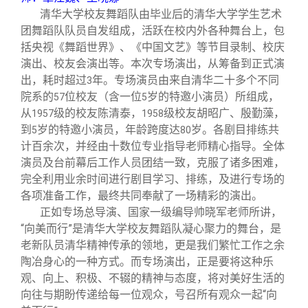
清华大学校友舞蹈队由毕业后的清华大学学生艺术
团舞蹈队队员自发组成，活跃在校内外各种舞台上，包
括央视《舞蹈世界》、《中国文艺》等节目录制、校庆
演出、校友会演出等。本次专场演出，从筹备到正式演
出，耗时超过
年。专场演员由来自清华二十多个不同
3
院系的
位校友（含一位
岁的特邀小演员）所组成，
57
5
从
级的校友陈清泰，
级校友胡昭广、殷勤藻，
1957
1958
到
岁的特邀小演员，年龄跨度达
岁。各剧目排练共
5
80
计百余次，并经由十数位专业指导老师精心指导。全体
演员及台前幕后工作人员团结一致，克服了诸多困难，
完全利用业余时间进行剧目学习、排练，及进行专场的
各项准备工作，最终共同奉献了一场精彩的演出。
正如专场总导演、国家一级编导帅晓军老师所讲，
“向美而行”是清华大学校友舞蹈队凝心聚力的舞台，是
老新队员清华精神传承的领地，更是我们繁忙工作之余
陶冶身心的一种方式。而专场演出，正是要将这种乐
观、向上、积极、不辍的精神与态度，将对美好生活的
向往与期盼传递给每一位观众，号召所有观众一起“向