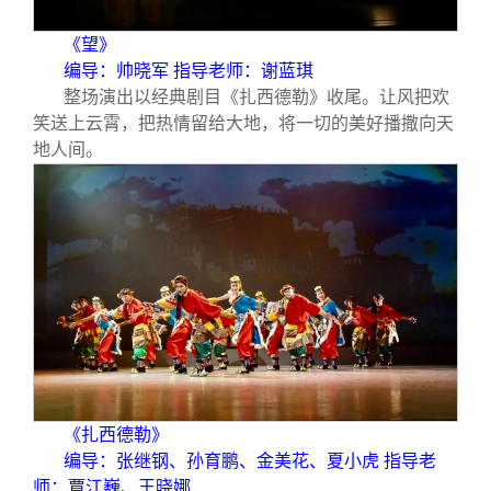
《望》
编导：帅晓军 指导老师：谢蓝琪
整场演出以经典剧目《扎西德勒》收尾。让风把欢
笑送上云霄，把热情留给大地，将一切的美好播撒向天
地人间。
《扎西德勒》
编导：张继钢、孙育鹏、金美花、夏小虎 指导老
师：覃江巍、王晓娜