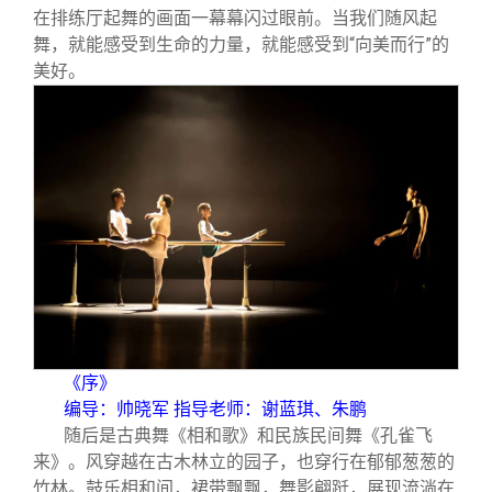
在排练厅起舞的画面一幕幕闪过眼前。当我们随风起
舞，就能感受到生命的力量，就能感受到“向美而行”的
美好。
《序》
编导：帅晓军 指导老师：谢蓝琪、朱鹏
随后是古典舞《相和歌》和民族民间舞《孔雀飞
来》。风穿越在古木林立的园子，也穿行在郁郁葱葱的
竹林。鼓乐相和间，裙带飘飘，舞影翩跹，展现流淌在