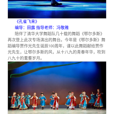
《孔雀飞来》
编导：田露 指导老师：冯敬雅
陪伴了清华大学舞蹈队几十载的舞蹈《鄂尔多斯》
再次登上此次专场演出的舞台。今年是《鄂尔多斯》舞
蹈编导贾作光先生诞辰
周年，谨以此舞蹈献给贾作
100
光先生，让鄂尔多斯的风，从十八九的青春年华，吹到
八九十的耄耋岁月。