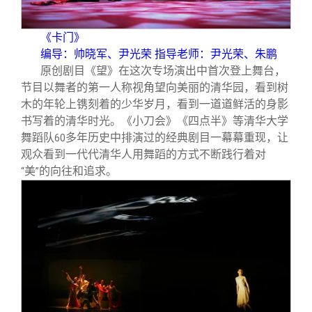
《卡门》
编导：帅晓军、尹光荣 指导老师：尹光荣、朱鹏
原创剧目《望》在这次专场演出中首次登上舞台，
节目以舞者的第一人称视角望向美丽的清华园，看到树
木的年轮上镌刻着的少华岁月，看到一道道鲜活的身影
书写着的清华时光。《小刀会》《四点半》等清华大学
舞蹈队
多年历史中排演过的经典剧目一幕幕重现，让
60
观众看到一代代清华人用舞蹈的方式不断践行着对
美
的向往和追求。
“
”