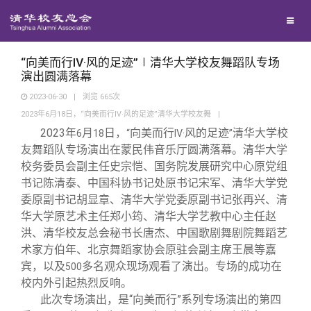
校友联络
回馈母校
地区联络
“向美而行Ⅳ·风的足迹”∣清华大学校友舞蹈队专场
演出圆满落幕
2023-06-30
|
浏览
665
次
媒体平台
年级联络
捐赠项目
2023年6月18日，“向美而行Ⅳ·风的足迹”清华大学校友舞
|
2023
年
月
日，
向美而行
风的足迹
清华大学校
6
18
“
Ⅳ·
”
百年清华
院系校友工作
捐赠新闻
《清华校友通讯》
友舞蹈队专场演出在蒙民伟音乐厅圆满落幕。清华大学
校务委员会副主任史宗恺、国务院发展研究中心原党组
书记陈清泰、中国科协书记处原书记宋军、清华大学党
校友服务
专业委员会
捐赠纪事
《水木清华》
清华人物
委原副书记胡显章、清华大学党委原副书记张再兴、清
华大学原艺术主任郑小筠、清华大学艺教中心主任赵
校友总会
兴趣群体
捐赠方法
我要订阅
清华故事
终身学习
洪、清华校友总会秘书长唐杰、中国歌剧舞剧院舞蹈艺
术家方伯年、北京舞蹈家协会原驻会副主席王晨等嘉
宾，以及
多名观众现场观看了演出。专场的成功在
500
关闭
西南联大校友会
义工计划
新媒体平台
青春风采
信息化服务
总会简介
校内外引起热烈反响。
此次专场演出，是“向美而行”系列专场演出的第四