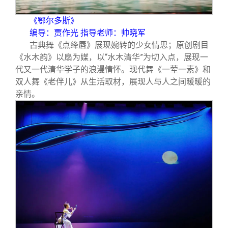
《鄂尔多斯》
编导：贾作光 指导老师：帅晓军
古典舞《点绛唇》展现婉转的少女情思；原创剧目
《水木韵》以扇为媒，以“水木清华”为切入点，展现一
代又一代清华学子的浪漫情怀。现代舞《一荤一素》和
双人舞《老伴儿》从生活取材，展现人与人之间暖暖的
亲情。