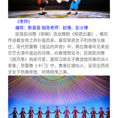
《老伴》
编导：靳苗苗 指导老师：赵珊、彭义博
民族民间舞《倒喇》选自舞剧《昭君出塞》，暖风
传送着金铁之声扑面而来，展现草原女子的热情与端
庄；现代芭蕾舞《遥远的声音》中，两位舞者听见来自
茫茫大漠中遥远的召唤，向着理想追寻；民族民间舞
《放风筝》俏皮可爱，展现汉族女子春游放风筝的动人
景象；芭蕾舞《卡门》中，舞者红裙似火，呈现出西班
牙女子热情奔放、风情摇曳之美。