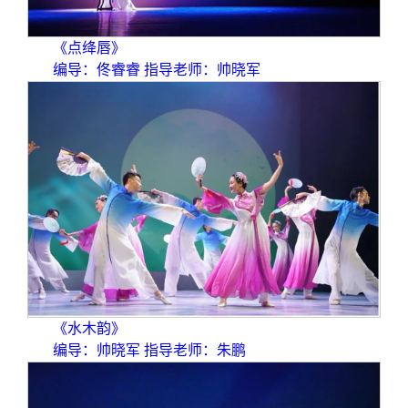
《点绛唇》
编导：佟睿睿 指导老师：帅晓军
《水木韵》
编导：帅晓军 指导老师：朱鹏