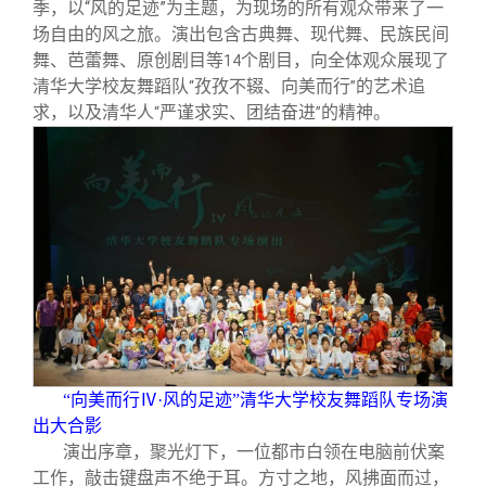
校友文苑
三创大赛
会长致辞
季，以“风的足迹”为主题，为现场的所有观众带来了一
场自由的风之旅。演出包含古典舞、现代舞、民族民间
舞、芭蕾舞、原创剧目等
个剧目，向全体观众展现了
14
校友讲坛
实用信息
总会章程
清华大学校友舞蹈队
孜孜不辍、向美而行
的艺术追
“
”
求，以及清华人
严谨求实、团结奋进
的精神。
“
”
校友视界
理事会名单
制度法规
联系我们
“向美而行Ⅳ·风的足迹”清华大学校友舞蹈队专场演
出大合影
演出序章，聚光灯下，一位都市白领在电脑前伏案
工作，敲击键盘声不绝于耳。方寸之地，风拂面而过，